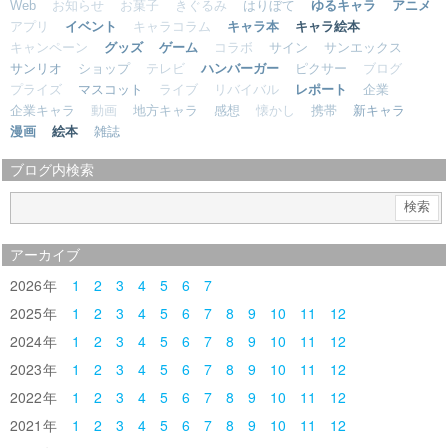
Web
お知らせ
お菓子
きぐるみ
はりぼて
ゆるキャラ
アニメ
アプリ
イベント
キャラコラム
キャラ本
キャラ絵本
キャンペーン
グッズ
ゲーム
コラボ
サイン
サンエックス
サンリオ
ショップ
テレビ
ハンバーガー
ピクサー
ブログ
プライズ
マスコット
ライブ
リバイバル
レポート
企業
企業キャラ
動画
地方キャラ
感想
懐かし
携帯
新キャラ
漫画
絵本
雑誌
ブログ内検索
アーカイブ
2026
1
2
3
4
5
6
7
2025
1
2
3
4
5
6
7
8
9
10
11
12
2024
1
2
3
4
5
6
7
8
9
10
11
12
2023
1
2
3
4
5
6
7
8
9
10
11
12
2022
1
2
3
4
5
6
7
8
9
10
11
12
2021
1
2
3
4
5
6
7
8
9
10
11
12