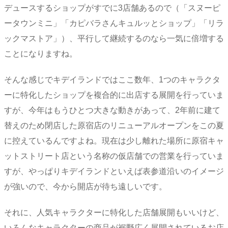
デュースするショップがすでに3店舗あるので（「スヌーピ
ータウンミニ」「カピバラさんキュルッとショップ」「リラ
ックマストア」）、平行して継続するのなら一気に倍増する
ことになりますね。
そんな感じでキデイランドではここ数年、1つのキャラクタ
ーに特化したショップを複合的に出店する展開を行っていま
すが、今年はもうひとつ大きな動きがあって、2年前に建て
替えのため閉店した原宿店のリニューアルオープンをこの夏
に控えているんですよね。現在は少し離れた場所に原宿キャ
ットストリート店という名称の仮店舗での営業を行っていま
すが、やっぱりキデイランドといえば表参道沿いのイメージ
が強いので、今から開店が待ち遠しいです。
それに、人気キャラクターに特化した店舗展開もいいけど、
いろんなキャラクターの商品が裾野広く展開されているお店