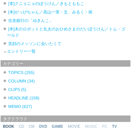
[本]クニョニョのぼうけん／きもとももこ
[本]がっぴちゃん／高山一実・文、みるく・画
住友銀行の「ゆきんこ」
[本]木のロボットと丸太のおひめさまのだいぼうけん／トム・ゴ
ールド
笑顔のメッソンに会いたくて
→
エントリー一覧
カテゴリー
TOPICS
(255)
COLUMN
(34)
CLIPS
(5)
HEADLINE
(158)
MEMO
(627)
タグクラウド
BOOK
CD
CM
DVD
GAME
MOVIE
MUSIC
PC
TV