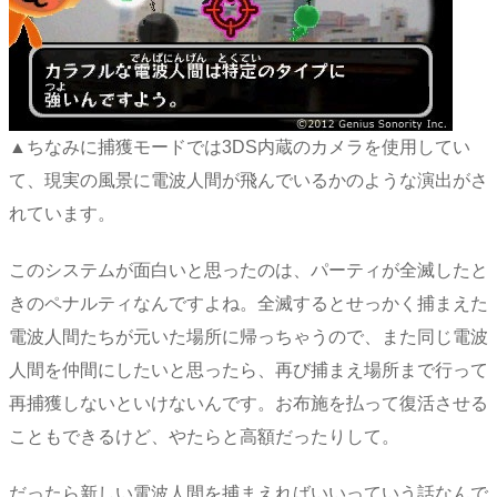
▲ちなみに捕獲モードでは3DS内蔵のカメラを使用してい
て、現実の風景に電波人間が飛んでいるかのような演出がさ
れています。
このシステムが面白いと思ったのは、パーティが全滅したと
きのペナルティなんですよね。全滅するとせっかく捕まえた
電波人間たちが元いた場所に帰っちゃうので、また同じ電波
人間を仲間にしたいと思ったら、再び捕まえ場所まで行って
再捕獲しないといけないんです。お布施を払って復活させる
こともできるけど、やたらと高額だったりして。
だったら新しい電波人間を捕まえればいいっていう話なんで