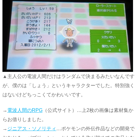
▲主人公の電波人間だけはランダムで決まるみたいなんです
が、僕のは「しょう」というキャラクターでした。特別強く
はないけどちっこくてかわいいです。
→
電波人間のRPG
（公式サイト）…上2枚の画像は素材集か
らお借りしました。
→
ジニアス・ソノリティ
…ポケモンの外伝作品などの開発で