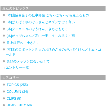
最近のトピックス
[本]山脇百合子の仕事部屋 ごちゃごちゃから見えるもの
[本]ぱくぱくやのぐっさんとネズ／すごく良い
[本]クニョニョのぼうけん／きもとももこ
[本]がっぴちゃん／高山一実・文、みるく・画
住友銀行の「ゆきんこ」
[本]木のロボットと丸太のおひめさまのだいぼうけん／トム・ゴ
ールド
笑顔のメッソンに会いたくて
→
エントリー一覧
カテゴリー
TOPICS
(255)
COLUMN
(34)
CLIPS
(5)
HEADLINE
(158)