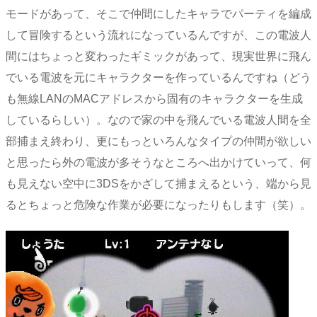
モードがあって、そこで仲間にしたキャラでパーティを編成
して冒険するという流れになっているんですが、この電波人
間にはちょっと変わったギミックがあって、現実世界に飛ん
でいる電波を元にキャラクターを作っているんですね（どう
も無線LANのMACアドレスから固有のキャラクターを生成
しているらしい）。なので家の中を飛んでいる電波人間を全
部捕まえ終わり、更にもっといろんなタイプの仲間が欲しい
と思ったら外の電波が多そうなところへ出かけていって、何
も見えない空中に3DSをかざして捕まえるという、端から見
るとちょっと危険な作業が必要になったりもします（笑）。