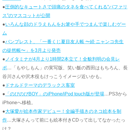
●
圧倒的なキュートさで頭痛のタネを食べてくれる“バファリ
ス”のマスコットが公開
●
いろんな顔のドラえもんをお箸や手でつまんで楽しむゲー
ム
●
バンプレスト、「一番くじ夏目友人帳 〜続 ニャンコ先生
の徒然帳〜」を3月より発売
●
ノイタミナが4月より1時間2本立て！全貌判明の会見レ
ポ
…「もやしもん」の実写版、笑い飯の西田はもちろん、長
谷川さんや沢木役もけっこうイメージ近いかも。
●
ドナルドテーマのデラックス客室
●
「のびのびBOY」のiPhone/iPod touch版が登場
…PS3から
iPhoneへ移植。
●
大塚愛が絵本作家デビュー！全編手描きのネコ絵本を制
作
…大塚さんって前にも絵本付きCDって出してなかったっ
け？