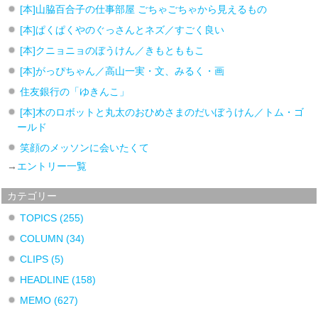
[本]山脇百合子の仕事部屋 ごちゃごちゃから見えるもの
[本]ぱくぱくやのぐっさんとネズ／すごく良い
[本]クニョニョのぼうけん／きもとももこ
[本]がっぴちゃん／高山一実・文、みるく・画
住友銀行の「ゆきんこ」
[本]木のロボットと丸太のおひめさまのだいぼうけん／トム・ゴ
ールド
笑顔のメッソンに会いたくて
→
エントリー一覧
カテゴリー
TOPICS
(255)
COLUMN
(34)
CLIPS
(5)
HEADLINE
(158)
MEMO
(627)