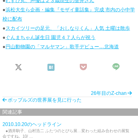
●
むすび丸、声優は２３歳院生の室井さん
●
浜松大生ら企画・編集『モザイ童話集』完成 市内の小中学
校に配布
●
スカイツリーの足元、「おしなりくん」人気 土曜は散歩
●
ぐんまちゃん誕生日 園児４７人らが祝う
●
円山動物園の「マルヤマン」歌手デビュー…北海道
26年目のZ-chan
ポップルズの世界展を見に行った
関連記事
2010.10.20のヘッドライン
●酒井駒子、山村浩二 ふたつのとびら展…変わった組み合わせの展覧
会ですね。10/ ...