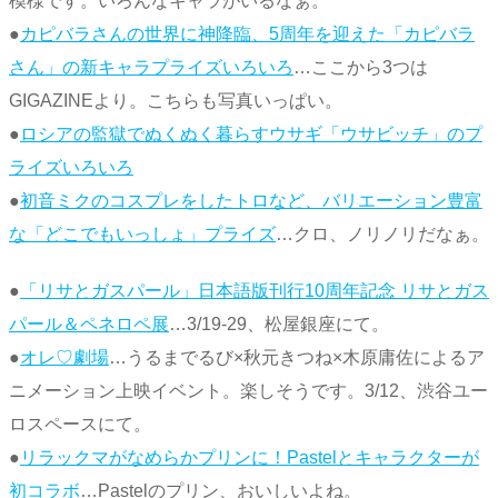
模様です。いろんなキャラがいるなぁ。
●
カピバラさんの世界に神降臨、5周年を迎えた「カピバラ
さん」の新キャラプライズいろいろ
…ここから3つは
GIGAZINEより。こちらも写真いっぱい。
●
ロシアの監獄でぬくぬく暮らすウサギ「ウサビッチ」のプ
ライズいろいろ
●
初音ミクのコスプレをしたトロなど、バリエーション豊富
な「どこでもいっしょ」プライズ
…クロ、ノリノリだなぁ。
●
「リサとガスパール」日本語版刊行10周年記念 リサとガス
パール＆ペネロペ展
…3/19-29、松屋銀座にて。
●
オレ♡劇場
…うるまでるび×秋元きつね×木原庸佐によるア
ニメーション上映イベント。楽しそうです。3/12、渋谷ユー
ロスペースにて。
●
リラックマがなめらかプリンに！Pastelとキャラクターが
初コラボ
…Pastelのプリン、おいしいよね。