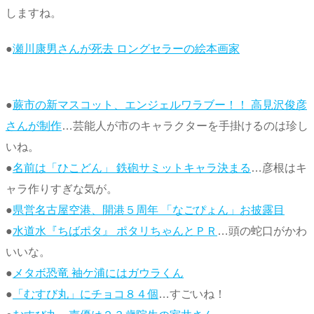
しますね。
●
瀬川康男さんが死去 ロングセラーの絵本画家
●
蕨市の新マスコット、エンジェルワラブー！！ 高見沢俊彦
さんが制作
…芸能人が市のキャラクターを手掛けるのは珍し
いね。
●
名前は「ひこどん」 鉄砲サミットキャラ決まる
…彦根はキ
ャラ作りすぎな気が。
●
県営名古屋空港、開港５周年 「なごぴょん」お披露目
●
水道水『ちばポタ』 ポタリちゃんとＰＲ
…頭の蛇口がかわ
いいな。
●
メタボ恐竜 袖ケ浦にはガウラくん
●
「むすび丸」にチョコ８４個
…すごいね！