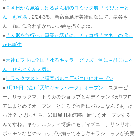
●
２４日から泉谷しげるさん初のコミック展 「うびょーと
ん」も登場
…2/24-3/8、新宿高島屋美術画廊にて。泉谷さ
ん、顔に似合わずかわいい絵を描くよね。
●
「人形を旅行へ」事業が話題に、チェコ版「マネーの虎」
から誕生
●
天神ロフトに全国「ゆるキャラ」グッズ一堂に－ひこにゃ
ん、せんとくん人気に
●
リラックマストア福岡パルコ店がついにオープン
●
3月19日（金)「天神キャラパーク」オープン
…スヌーピ
ー、リラックマ、トミカのショップとキデイランドが1フロ
アにまとめてオープン。ところで福岡にパルコなんてあった
っけ？ と思ったら、岩田屋旧本館跡に新しくオープンする
んですね。キャナルシティ博多にもディズニー、サンリオ、
ポケモンなどのショップが揃ってるしキャラショップが充実