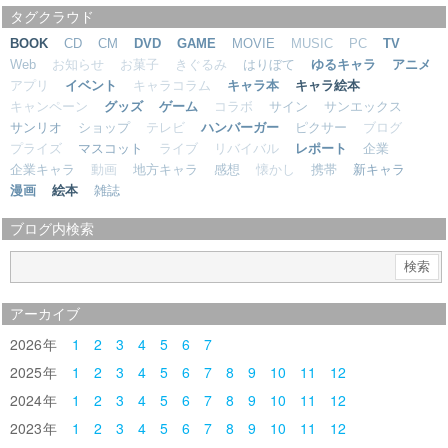
タグクラウド
BOOK
CD
CM
DVD
GAME
MOVIE
MUSIC
PC
TV
Web
お知らせ
お菓子
きぐるみ
はりぼて
ゆるキャラ
アニメ
アプリ
イベント
キャラコラム
キャラ本
キャラ絵本
キャンペーン
グッズ
ゲーム
コラボ
サイン
サンエックス
サンリオ
ショップ
テレビ
ハンバーガー
ピクサー
ブログ
プライズ
マスコット
ライブ
リバイバル
レポート
企業
企業キャラ
動画
地方キャラ
感想
懐かし
携帯
新キャラ
漫画
絵本
雑誌
ブログ内検索
アーカイブ
2026
1
2
3
4
5
6
7
2025
1
2
3
4
5
6
7
8
9
10
11
12
2024
1
2
3
4
5
6
7
8
9
10
11
12
2023
1
2
3
4
5
6
7
8
9
10
11
12