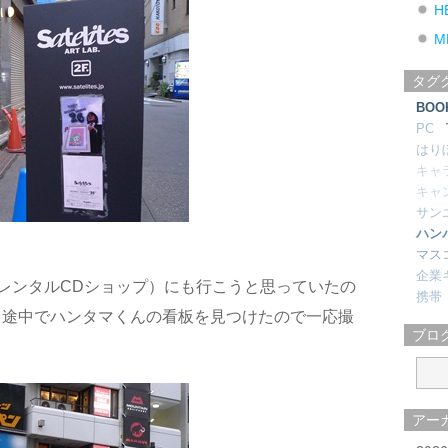
H
M
タグ
BOO
PC
はり
キャ
キャ
サン
ハン
マス
企業
レンタルCDショップ）にも行こうと思っていたの
携帯
ら途中でハンタマくんの看板を見つけたので一応撮
ブロ
アー