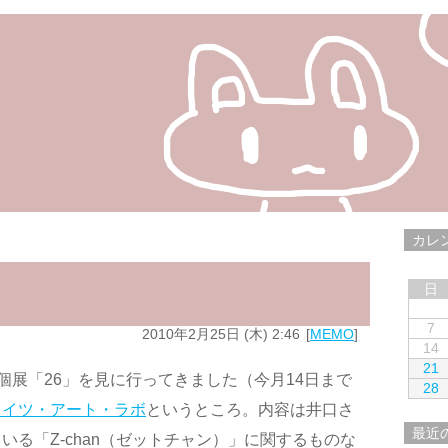
カレ
日
7
2010年2月25日 (木) 2:46
MEMO
14
21
個展「26」を見に行ってきました（今月14日まで
28
ライツ・アート・ラボ
というところ。内容は井口さ
最近
る「Z-chan（ゼットチャン）」に関するものな