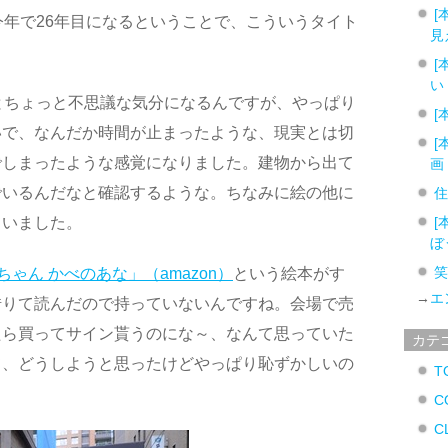
[
今年で26年目になるということで、こういうタイト
見
[
い
るとちょっと不思議な気分になるんですが、やっぱり
[
いで、なんだか時間が止まったような、現実とは切
[
でしまったような感覚になりました。建物から出て
画
でいるんだなと確認するような。ちなみに絵の他に
ていました。
[
ぼ
ちゃん かべのあな」（amazon）
という絵本がす
→
エ
借りて読んだので持っていないんですね。会場で売
たら買ってサイン貰うのにな～、なんて思っていた
カテ
て、どうしようと思ったけどやっぱり恥ずかしいの
T
。
C
C