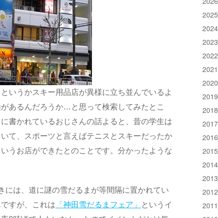
202
202
202
202
202
202
202
、というかスキー用品店が異様に立ち並んでいるよ
201
由があるんだろうか…と思って検索してみたとこ
201
トに書かれているおじさんの話よると、昔の学生は
201
ていて、スポーツと言えばテニスとスキーだったか
201
201
ういうお店ができたとのことです。分かったような
201
201
きには、道に謎の雪だるまが等間隔に置かれてい
201
んですが、これは
「神田雪だるまフェア」
というイ
201