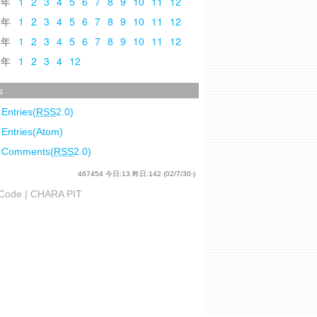
0
1
2
3
4
5
6
7
8
9
10
11
12
9
1
2
3
4
5
6
7
8
9
10
11
12
8
1
2
3
4
5
6
7
8
9
10
11
12
7
1
2
3
4
12
s
 Entries(
RSS
2.0)
 Entries(Atom)
l Comments(
RSS
2.0)
467454
今日:
13
昨日:
142
(02/7/30-)