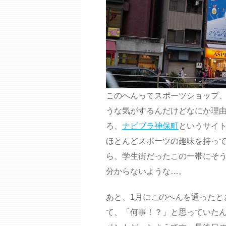
このへんってスポーツショップ
うな気がするんだけどなにか理
ろ、
ナビブラ神保町
というサイ
ほとんどスポーツの趣味を持っ
ら、学生街だったこの一帯にそ
分からないような…。
あと、1月にこのへんを通ったと
て、「何事！？」と思っていた