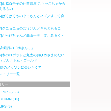
本]山脇百合子の仕事部屋 ごちゃごちゃから
えるもの
本]ぱくぱくやのぐっさんとネズ／すごく良
本]クニョニョのぼうけん／きもとももこ
本]がっぴちゃん／高山一実・文、みるく・
住友銀行の「ゆきんこ」
本]木のロボットと丸太のおひめさまのだい
うけん／トム・ゴールド
笑顔のメッソンに会いたくて
ントリー一覧
ゴリー
OPICS
(255)
OLUMN
(34)
LIPS
(5)