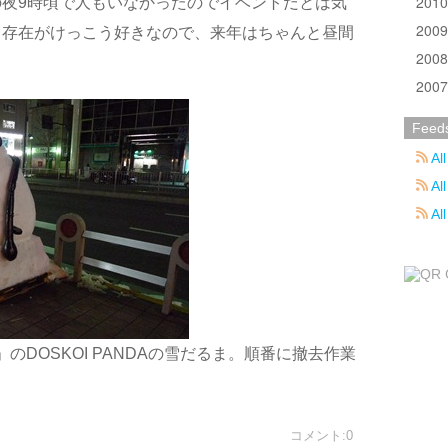
201
夜9時頃で人もいなかったのでイベントだとは気
200
て存在がけっこう好きなので、来年はちゃんと昼間
200
200
Feed
All
All
Al
」のDOSKOI PANDAの雪だるま。順番に撤去作業
コメント:0