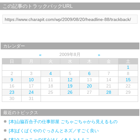
この記事のトラックバックURL
カレンダー
2009年8月
日
月
火
水
木
金
土
1
2
3
4
5
6
7
8
9
10
11
12
13
14
15
16
17
18
19
20
21
22
23
24
25
26
27
28
29
30
31
最近のトピックス
[本]山脇百合子の仕事部屋 ごちゃごちゃから見えるもの
[本]ぱくぱくやのぐっさんとネズ／すごく良い
[本]クニョニョのぼうけん／きもとももこ