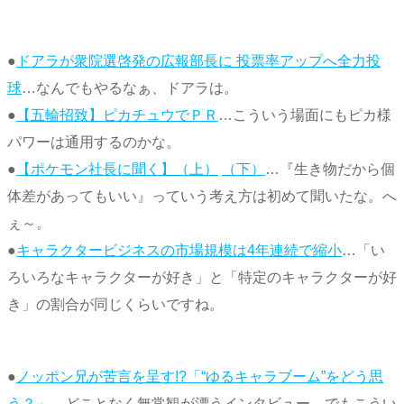
●
ドアラが衆院選啓発の広報部長に 投票率アップへ全力投
球
…なんでもやるなぁ、ドアラは。
●
【五輪招致】ピカチュウでＰＲ
…こういう場面にもピカ様
パワーは通用するのかな。
●
【ポケモン社長に聞く】（上）
（下）
…『生き物だから個
体差があってもいい』っていう考え方は初めて聞いたな。へ
ぇ～。
●
キャラクタービジネスの市場規模は4年連続で縮小
…「い
ろいろなキャラクターが好き」と「特定のキャラクターが好
き」の割合が同じくらいですね。
●
ノッポン兄が苦言を呈す!?「“ゆるキャラブーム”をどう思
う？」
…どことなく無常観が漂うインタビュー。でもこうい