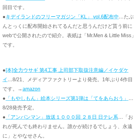
回目です。
●
キデイランドのフリーマガジン「KL」 vol.6配布中
…たぶ
んとっくに配布開始されてるんだと思うんだけど貰う前に
webで公開されたので紹介。表紙は「Mr.Men & Little Miss」
です。
●
[本]全力ウサギ 第4工事 上司部下取扱注意編／イケダケ
イ
…8/21、メディアファクトリーより発売。1年ぶり4作目
です。→
amazon
●
「もやしもん」絵本シリーズ第1弾は「てをあらおう」
…
8/28発売予定。
●
「アンパンマン」放送１０００回 ２８日 日テレ系
…「お
れが死んでも終わりません。誰かが続けるでしょう、永遠
に」とやなせさん。