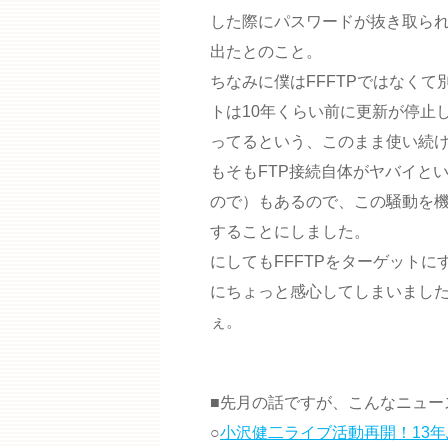
した際にパスワードが抜き取られ
出たとのこと。
ちなみに僕はFFFTPではなく
トは10年くらい前に更新が停止
ってるという、このまま使い続
もそもFTP接続自体がヤバイと
ので）もあるので、この騒動を
することにしました。
にしてもFFFTPをターゲット
にちょっと感心してしまいました
ぇ。
■先月の話ですが、こんなニュー
○
小沢健二ライブ活動再開！13