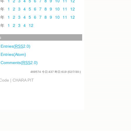
0
1
2
3
4
5
6
7
8
9
10
11
12
9
1
2
3
4
5
6
7
8
9
10
11
12
8
1
2
3
4
5
6
7
8
9
10
11
12
7
1
2
3
4
12
s
 Entries(
RSS
2.0)
 Entries(Atom)
l Comments(
RSS
2.0)
469574
今日:
437
昨日:
619
(02/7/30-)