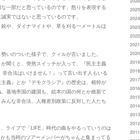
202
切な一部だと思っているのです。怒りを表現する
202
に誠実ではないと思っているのです。
202
、銃や、ダイナマイトや、草を刈る一メートルほ
202
202
。
202
202
し勢いのついた様子で、クィルが言いました。
201
とか聞くと、突然スイッチが入って、『民主主義
201
 非合法はいけません！』って言い出す人もいる
201
主主義』とか『デモクラシア』の歴史は、根幹が
201
ね。基地帝国の建国も、絵本の国の何とか維新て
201
、みんな非合法。人種差別政策に反対した人たち
201
201
201
、ライブで「LIFE」時代の曲をやるっていうのは
201
しかも当時のツアーメンバーがちゃんと集まってる