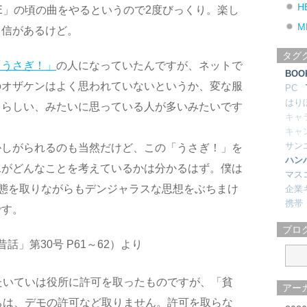
H
FE」の頃の曲をやるというので2度びっくり。楽し
M
自信があるけど。
タグ
「うさぎ！」
の人になっていたんですが、ネットで
BOO
のオザケンはよく思われていないというか、変な服
PC
はり
るらしい、みたいに思っている人が多いみたいです
キャ
キャ
サン
かしがられるのも当然だけど、この「うさぎ！」を
ハン
二がどんなことを考えているかは分かるはず。僕は
マス
形態を取りながらもデンジャラスな思想をぶちまけ
企業
携帯
です。
ブロ
」第30号 P61～62）より
たいていは役所に許可を取ったものですが、「貧
アー
ちは、デモの許可など取りません。許可を取らな