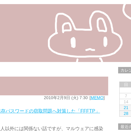
カレ
日
7
2010年2月9日 (火) 7:30
MEMO
14
21
存パスワードの窃取問題へ対策した「FFFTP」
28
最近
る人以外には関係ない話ですが、マルウェアに感染