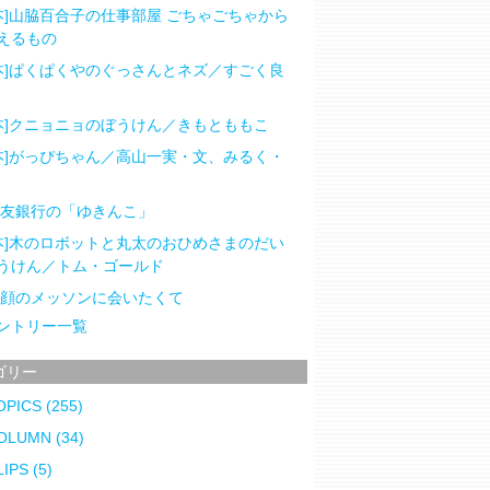
本]山脇百合子の仕事部屋 ごちゃごちゃから
えるもの
本]ぱくぱくやのぐっさんとネズ／すごく良
本]クニョニョのぼうけん／きもとももこ
本]がっぴちゃん／高山一実・文、みるく・
住友銀行の「ゆきんこ」
本]木のロボットと丸太のおひめさまのだい
うけん／トム・ゴールド
笑顔のメッソンに会いたくて
ントリー一覧
ゴリー
OPICS
(255)
OLUMN
(34)
LIPS
(5)