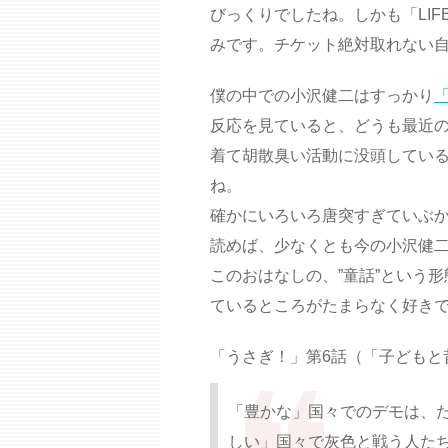
びっくりでしたね。しかも「LI
みです。チケット絶対取れない
僕の中での小沢健二はすっかり
反応を見ていると、どうも最近
着て胡散臭い活動に没頭してい
ね。
確かにいろいろ唐突すぎていぶ
読めば、少なくとも今の小沢健
このおはなしの、”童話”という
ているところがたまらなく好き
「うさぎ！」第6話（「子どもと昔話
「豊かな」国々でのデモは、
しい」国々で灰色と戦う人た