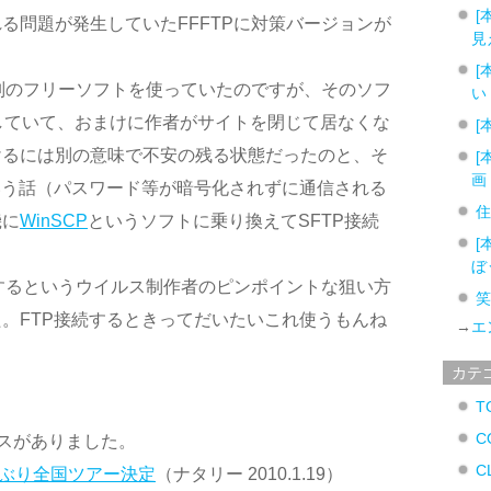
[
る問題が発生していたFFFTPに対策バージョンが
見
[
て別のフリーソフトを使っていたのですが、そのソフ
い
していて、おまけに作者がサイトを閉じて居なくな
[
けるには別の意味で不安の残る状態だったのと、そ
[
画
いう話（パスワード等が暗号化されずに通信される
機に
WinSCP
というソフトに乗り換えてSFTP接続
[
ぼ
にするというウイルス制作者のピンポイントな狙い方
。FTP接続するときってだいたいこれ使うもんね
→
エ
カテ
T
C
スがありました。
C
年ぶり全国ツアー決定
（ナタリー 2010.1.19）