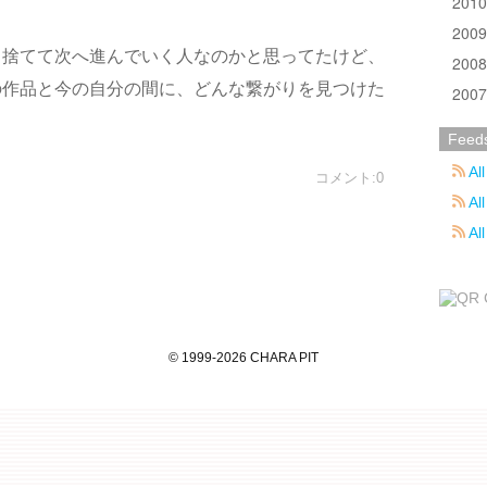
201
200
り捨てて次へ進んでいく人なのかと思ってたけど、
200
の作品と今の自分の間に、どんな繋がりを見つけた
200
Feed
All
コメント:0
All
Al
©
1999
-2026
CHARA PIT