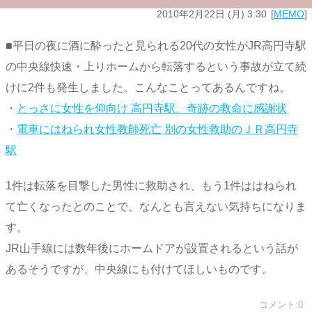
2010年2月22日 (月) 3:30
MEMO
■平日の夜に酒に酔ったと見られる20代の女性がJR高円寺駅
の中央線快速・上りホームから転落するという事故が立て続
けに2件も発生しました。こんなことってあるんですね。
・
とっさに女性を仰向け 高円寺駅、奇跡の救命に感謝状
・
電車にはねられ女性教師死亡 別の女性救助のＪＲ高円寺
駅
1件は転落を目撃した男性に救助され、もう1件ははねられ
て亡くなったとのことで、なんとも言えない気持ちになりま
す。
JR山手線には数年後にホームドアが設置されるという話が
あるそうですが、中央線にも付けてほしいものです。
コメント:0