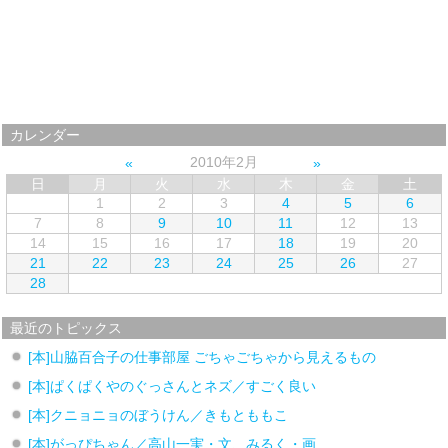
カレンダー
2010年2月
日
月
火
水
木
金
土
1
2
3
4
5
6
7
8
9
10
11
12
13
14
15
16
17
18
19
20
21
22
23
24
25
26
27
28
最近のトピックス
[本]山脇百合子の仕事部屋 ごちゃごちゃから見えるもの
[本]ぱくぱくやのぐっさんとネズ／すごく良い
[本]クニョニョのぼうけん／きもとももこ
[本]がっぴちゃん／高山一実・文、みるく・画