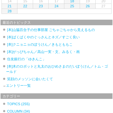
14
15
16
17
18
19
20
21
22
23
24
25
26
27
28
最近のトピックス
[本]山脇百合子の仕事部屋 ごちゃごちゃから見えるもの
[本]ぱくぱくやのぐっさんとネズ／すごく良い
[本]クニョニョのぼうけん／きもとももこ
[本]がっぴちゃん／高山一実・文、みるく・画
住友銀行の「ゆきんこ」
[本]木のロボットと丸太のおひめさまのだいぼうけん／トム・ゴ
ールド
笑顔のメッソンに会いたくて
→
エントリー一覧
カテゴリー
TOPICS
(255)
COLUMN
(34)