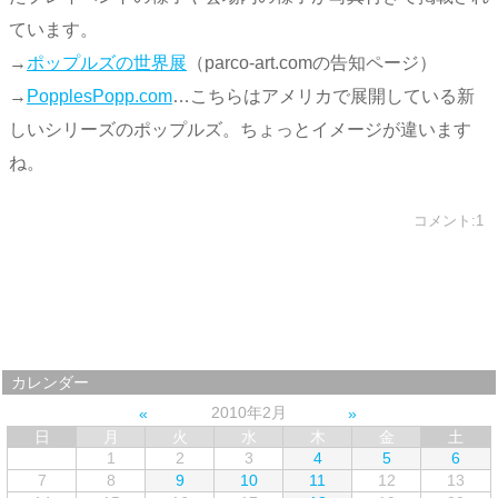
ています。
→
ポップルズの世界展
（parco-art.comの告知ページ）
→
PopplesPopp.com
…こちらはアメリカで展開している新
しいシリーズのポップルズ。ちょっとイメージが違います
ね。
コメント:1
カレンダー
2010年2月
日
月
火
水
木
金
土
1
2
3
4
5
6
7
8
9
10
11
12
13