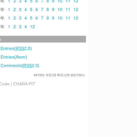
0
1
2
3
4
5
6
7
8
9
10
11
12
9
1
2
3
4
5
6
7
8
9
10
11
12
8
1
2
3
4
5
6
7
8
9
10
11
12
7
1
2
3
4
12
s
 Entries(
RSS
2.0)
 Entries(Atom)
l Comments(
RSS
2.0)
467351
今日:
52
昨日:
125
(02/7/30-)