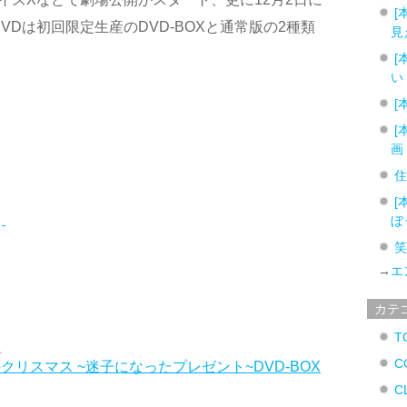
[
VDは初回限定生産のDVD-BOXと通常版の2種類
見
[
い
[
[
画
[
ぼ
→
エ
カテ
T
C
のクリスマス ~迷子になったプレゼント~DVD-BOX
C