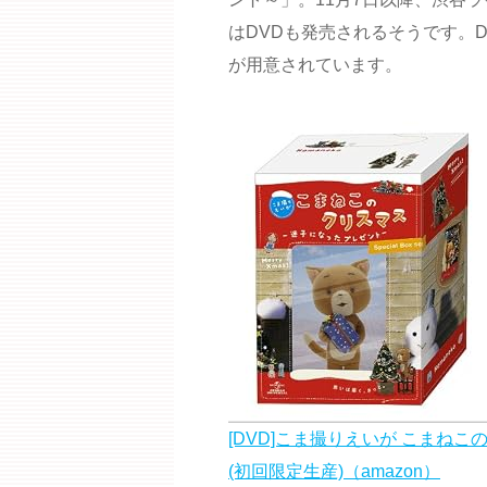
はDVDも発売されるそうです。D
が用意されています。
[DVD]こま撮りえいが こまねこ
(初回限定生産)（amazon）