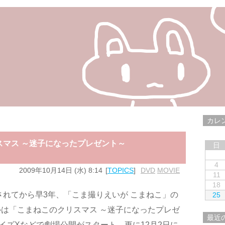
カレ
スマス ～迷子になったプレゼント～
日
4
2009年10月14日 (水) 8:14
TOPICS
DVD
,
MOVIE
11
18
されてから早3年、「こま撮りえいが こまねこ」の
25
は「こまねこのクリスマス ～迷子になったプレゼ
最近
イズXなどで劇場公開がスタート、更に12月2日に