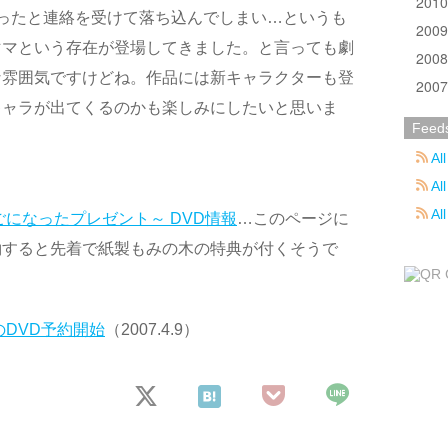
201
ったと連絡を受けて落ち込んでしまい…というも
200
ママという存在が登場してきました。と言っても劇
200
な雰囲気ですけどね。作品には新キャラクターも登
200
キャラが出てくるのかも楽しみにしたいと思いま
Feed
All
All
Al
ごになったプレゼント～ DVD情報
…このページに
約すると先着で紙製もみの木の特典が付くそうで
のDVD予約開始
（2007.4.9）