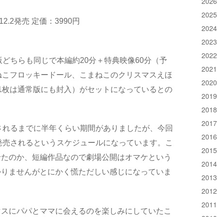
202
202
2.2発売 定価：3990円
202
202
202
版どちらも同じで本編約20分＋特典映像60分（予
202
ねこフロッキードール、こまねこのクリスマスえほ
202
1枚は通常版にも封入）がセットになっているとの
201
201
201
されるまでに半年くらい期間がありましたが、今回
201
発売されるというスケジュールになっています。こ
201
せたのか、短編作品なので劇場公開はオマケという
201
かりませんがとにかく慌ただしい感じになっていま
201
201
201
マスにパパとママに会えるのを楽しみにしていたこ