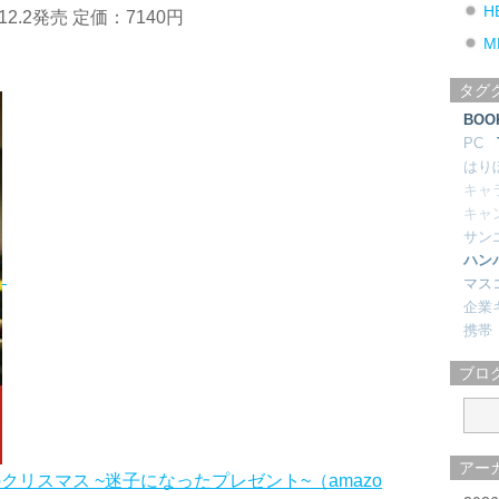
H
2.2発売 定価：7140円
M
タグ
BOO
PC
はり
キャ
キャ
サン
ハン
マス
企業
携帯
ブロ
アー
のクリスマス ~迷子になったプレゼント~（amazo