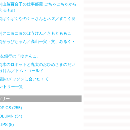
本]山脇百合子の仕事部屋 ごちゃごちゃから
えるもの
本]ぱくぱくやのぐっさんとネズ／すごく良
本]クニョニョのぼうけん／きもとももこ
本]がっぴちゃん／高山一実・文、みるく・
住友銀行の「ゆきんこ」
本]木のロボットと丸太のおひめさまのだい
うけん／トム・ゴールド
笑顔のメッソンに会いたくて
ントリー一覧
ゴリー
OPICS
(255)
OLUMN
(34)
LIPS
(5)