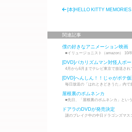
[本]HELLO KITTY MEMORIES
関連記事
僕の好きなアニメーション映画
■イリュージョニスト（amazon） 10
[DVD]バカリズムマン対怪人ボ
4月から6月までテレビ東京で放送されて
[DVD]へんしん！！じゃがポテ
毎日放送の「はれときどきうた」内で放
屋根裏のポムネンカ
■先日、「屋根裏のポムネンカ」という
ドアラのDVDが発売決定
謎のブレイク中の中日ドラゴンズマスコッ