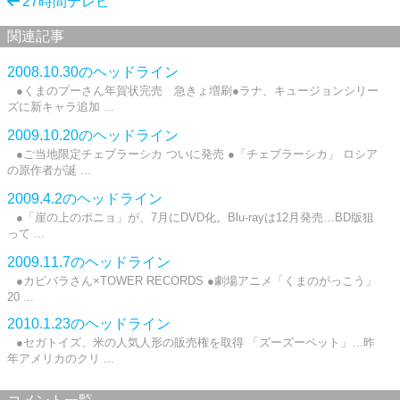
27時間テレビ
関連記事
2008.10.30のヘッドライン
●くまのプーさん年賀状完売 急きょ増刷●ラナ、キュージョンシリー
ズに新キャラ追加 ...
2009.10.20のヘッドライン
●ご当地限定チェブラーシカ ついに発売 ●「チェブラーシカ」 ロシア
の原作者が誕 ...
2009.4.2のヘッドライン
●「崖の上のポニョ」が、7月にDVD化。Blu-rayは12月発売…BD版狙
って ...
2009.11.7のヘッドライン
●カピバラさん×TOWER RECORDS ●劇場アニメ「くまのがっこう」
20 ...
2010.1.23のヘッドライン
●セガトイズ、米の人気人形の販売権を取得 「ズーズーペット」…昨
年アメリカのクリ ...