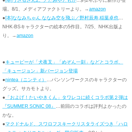
●
[本]うさるさん2。／たみやともか
…約2年ぶりに新作が登
場。8/1、メディアファクトリーより。→
amazon
●
[本]ななみちゃん ななみ空を飛ぶ／野村辰寿,稲葉卓也
…
NHK-BSキャラクターの絵本の5作目。7/25、NHK出版よ
り。→
amazon
●
キューピーが「犬夜叉」「めぞん一刻」などとコラボ、
「キュージョン」新バージョン登場
●
nintea（ニンティ）
…パンソンワークスのキャラクターの
グッズ。サカモトより。
●
「およげ！たいやきくん」タワレコに続くコラボ第２弾は
『SUMMER SONIC 08』
…前回のコラボは評判よかったの
かな。
●
マクドナルド、スワロフスキークリスタライズつき「ハロ