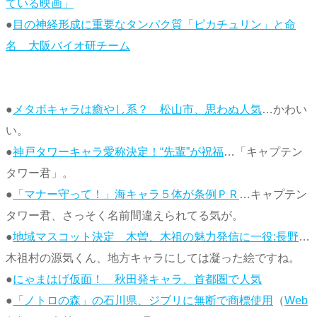
ている映画」
●
目の神経形成に重要なタンパク質「ピカチュリン」と命
名 大阪バイオ研チーム
●
メタボキャラは癒やし系？ 松山市、思わぬ人気
…かわい
い。
●
神戸タワーキャラ愛称決定！“先輩”が祝福
…「キャプテン
タワー君」。
●
「マナー守って！」海キャラ５体が条例ＰＲ
…キャプテン
タワー君、さっそく名前間違えられてる気が。
●
地域マスコット決定 木曽、木祖の魅力発信に一役:長野
…
木祖村の源気くん、地方キャラにしては凝った絵ですね。
●
にゃまはげ仮面！ 秋田発キャラ、首都圏で人気
●
「ノトロの森」の石川県、ジブリに無断で商標使用
（
Web