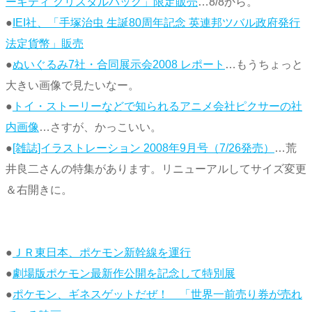
ーキティ クリスタルバッグ」限定販売
…8/8から。
●
IEI社、「手塚治虫 生誕80周年記念 英連邦ツバル政府発行
法定貨幣」販売
●
ぬいぐるみ7社・合同展示会2008 レポート
…もうちょっと
大きい画像で見たいなー。
●
トイ・ストーリーなどで知られるアニメ会社ピクサーの社
内画像
…さすが、かっこいい。
●
[雑誌]イラストレーション 2008年9月号（7/26発売）
…荒
井良二さんの特集があります。リニューアルしてサイズ変更
＆右開きに。
●
ＪＲ東日本、ポケモン新幹線を運行
●
劇場版ポケモン最新作公開を記念して特別展
●
ポケモン、ギネスゲットだぜ！ 「世界一前売り券が売れ