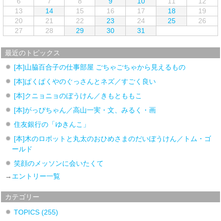
6
7
8
9
10
11
12
13
14
15
16
17
18
19
20
21
22
23
24
25
26
27
28
29
30
31
最近のトピックス
[本]山脇百合子の仕事部屋 ごちゃごちゃから見えるもの
[本]ぱくぱくやのぐっさんとネズ／すごく良い
[本]クニョニョのぼうけん／きもとももこ
[本]がっぴちゃん／高山一実・文、みるく・画
住友銀行の「ゆきんこ」
[本]木のロボットと丸太のおひめさまのだいぼうけん／トム・ゴ
ールド
笑顔のメッソンに会いたくて
→
エントリー一覧
カテゴリー
TOPICS
(255)