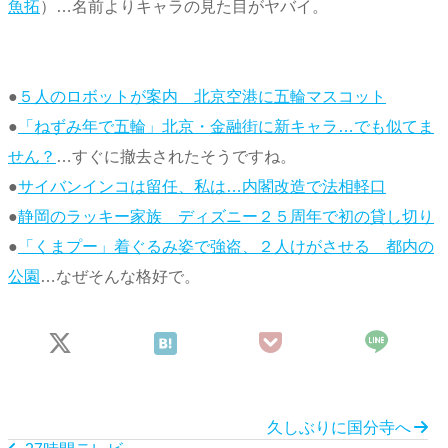
魚拓
）…名前よりキャラの見た目がヤバイ。
●
５人のロボットが案内 北京空港に五輪マスコット
●
「ねずみ年で五輪」北京・金融街に新キャラ…でも似てま
せん？
…すぐに撤去されたそうですね。
●
サイバンインコは留任、私は…内閣改造で法相軽口
●
静岡のラッキー家族 ディズニー２５周年で初の貸し切り
●
「くまプー」着ぐるみ姿で強盗、２人けがさせる 都内の
公園
…なぜそんな格好で。
久しぶりに国分寺へ