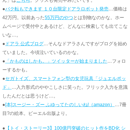
ん」は
こちら
。グッズも発売中みたいです。
●
バク転もできます １０台限定ドアラロボット発売
…価格は
42万円。以前あった
55万円のやつ
とは別物なのかな。ホー
ムページで受付中とあるけど、どんなに検索しても出てこな
いな…。
●
ドアラ 公式ブログ
…そんなドアラさんですがブログを始め
ていました。今頃泣いているのかな。
●
「かものはしかも。」ツイッターが始まりました
…フォロ
ーするかも。
●
セガトイズ、スマートフォン型の女児玩具「ジュエルポッ
ド」
…入力形式のややこしさに笑った。フリック入力を意識
したんだとは思うけど…。
●
[本]スージー・ズー ふゆってたのしいね!（amazon）
…7冊
目?の絵本。ビーエル出版より。
●
【トイ・ストーリー3】100億円突破のヒット作をBD化 シ