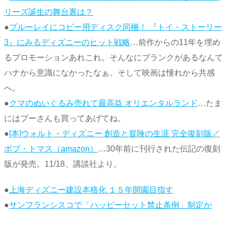
リーズ誕生の舞台裏は？
●
ブルーレイにコピー用ディスク同梱！ 『トイ・ストーリー
3』にみるディズニーのヒット戦略
…前作からの11年を埋め
るプロモーションあれこれ。そんなにブランクがあるなんて
ハナから意識になかったなぁ。そして映画は憧れから共感
へ。
●
クマのぬいぐるみ売れて最高益 オリエンタルランド
…たま
にはプーさんも買ってあげてね。
●
[本]ウォルト・ディズニー 創造と冒険の生涯 完全復刻版／
ボブ・トマス（amazon）
…30年前に刊行された伝記の復刻
版が発売。11/18、講談社より。
●
上海ディズニー建設本格化 １５年開園目指す
●
サンフランシスコで「ハッピーセット禁止条例」制定か