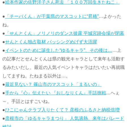
●
絵本作家の佐野洋子さん死去 「１００万回生きたねこ」
●
「チーバくん」が千葉県のマスコットに“昇格”
…よかった
ね。
●
「せんとくん」ノリノリのダンス披露 平城宮跡会場が閉幕
●
せんとくん独占取材 バッシングめげず大活躍
●
イベントのために誕生した“ゆるキャラ”、その後は…
…上
の記事だとせんとくんは県の観光キャラとして来年も活動す
るみたいだし、最近の人気イベントキャラはだいたい再就職
してますね。たねまる以外は…。
●
最近見ない？ 篠山市のマスコット「まるいの」
●
手から『心』伝えたい 『おしなりくん』手話挑戦
…へぇ
～、手話とはすごいね。
●
ひこにゃんクラブ入りたくて？ 彦根のふるさと納税倍増
●
彦根市の「ゆるキャラまつり」 人気過熱、来年はパレード
検討