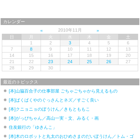
カレンダー
2010年11月
日
月
火
水
木
金
土
1
2
3
4
5
6
7
8
9
10
11
12
13
14
15
16
17
18
19
20
21
22
23
24
25
26
27
28
29
30
最近のトピックス
[本]山脇百合子の仕事部屋 ごちゃごちゃから見えるもの
[本]ぱくぱくやのぐっさんとネズ／すごく良い
[本]クニョニョのぼうけん／きもとももこ
[本]がっぴちゃん／高山一実・文、みるく・画
住友銀行の「ゆきんこ」
[本]木のロボットと丸太のおひめさまのだいぼうけん／トム・ゴ