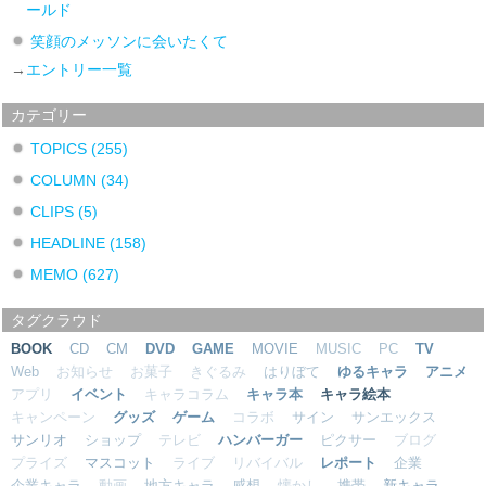
ールド
笑顔のメッソンに会いたくて
→
エントリー一覧
カテゴリー
TOPICS
(255)
COLUMN
(34)
CLIPS
(5)
HEADLINE
(158)
MEMO
(627)
タグクラウド
BOOK
CD
CM
DVD
GAME
MOVIE
MUSIC
PC
TV
Web
お知らせ
お菓子
きぐるみ
はりぼて
ゆるキャラ
アニメ
アプリ
イベント
キャラコラム
キャラ本
キャラ絵本
キャンペーン
グッズ
ゲーム
コラボ
サイン
サンエックス
サンリオ
ショップ
テレビ
ハンバーガー
ピクサー
ブログ
プライズ
マスコット
ライブ
リバイバル
レポート
企業
企業キャラ
動画
地方キャラ
感想
懐かし
携帯
新キャラ