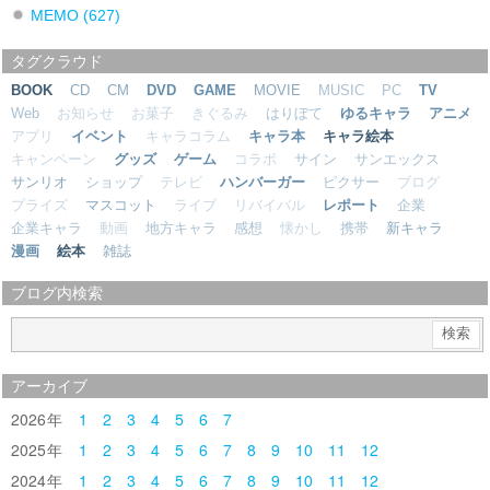
MEMO
(627)
タグクラウド
BOOK
CD
CM
DVD
GAME
MOVIE
MUSIC
PC
TV
Web
お知らせ
お菓子
きぐるみ
はりぼて
ゆるキャラ
アニメ
アプリ
イベント
キャラコラム
キャラ本
キャラ絵本
キャンペーン
グッズ
ゲーム
コラボ
サイン
サンエックス
サンリオ
ショップ
テレビ
ハンバーガー
ピクサー
ブログ
プライズ
マスコット
ライブ
リバイバル
レポート
企業
企業キャラ
動画
地方キャラ
感想
懐かし
携帯
新キャラ
漫画
絵本
雑誌
ブログ内検索
アーカイブ
2026
1
2
3
4
5
6
7
2025
1
2
3
4
5
6
7
8
9
10
11
12
2024
1
2
3
4
5
6
7
8
9
10
11
12