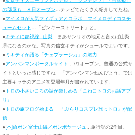
●
東京ディズニーランドホテル：「シンデレラ」「白雪姫」
の部屋も ８日オープン
…テレビでたくさん紹介してたね。
●
マイメロが人気フィギュアとコラボ – マイメロディコスチ
ュームセット
…「ピンキーストリート」と。
●
キティに熱視線 : 山梨
…まあサンリオの地元と言えば山梨
県になるのかな。写真の信玄キティがシュールでよいです。
●
ミキティが語る「チェブラーシカ」の魅力
●
アンパンマンポータルサイト
…7/1オープン。普通の公式サ
イトといった感じですね。「アンパンマンねんぴょう」では
主要キャラのアニメ初登場年月が書かれています。
●
トロの小さいころの話が楽しめる『こねこトロのお話アプ
リ』
●
トロの旅ブログ始まる！ 『ぶらりコスプレ旅っトロ』が配
信
●
[本]旅ボン 富士山編／ボンボヤージュ
…旅行記の2作目。