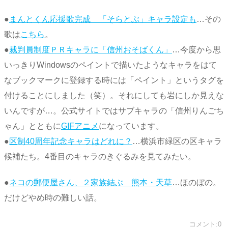
●
まんとくん応援歌完成 「そらとぶ」キャラ設定も
…その
歌は
こちら
。
●
裁判員制度ＰＲキャラに「信州おそばくん」
…今度から思
いっきりWindowsのペイントで描いたようなキャラをはて
なブックマークに登録する時には「ペイント」というタグを
付けることにしました（笑）。それにしても岩にしか見えな
いんですが…。公式サイトではサブキャラの「信州りんごち
ゃん」とともに
GIFアニメ
になっています。
●
区制40周年記念キャラはどれに？
…横浜市緑区の区キャラ
候補たち。4番目のキャラのきぐるみを見てみたい。
●
ネコの郵便屋さん、２家族結ぶ 熊本・天草
…ほのぼの。
だけどやめ時の難しい話。
コメント:0