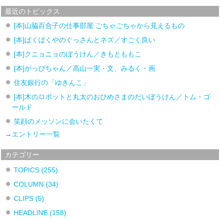
最近のトピックス
[本]山脇百合子の仕事部屋 ごちゃごちゃから見えるもの
[本]ぱくぱくやのぐっさんとネズ／すごく良い
[本]クニョニョのぼうけん／きもとももこ
[本]がっぴちゃん／高山一実・文、みるく・画
住友銀行の「ゆきんこ」
[本]木のロボットと丸太のおひめさまのだいぼうけん／トム・ゴ
ールド
笑顔のメッソンに会いたくて
→
エントリー一覧
カテゴリー
TOPICS
(255)
COLUMN
(34)
CLIPS
(5)
HEADLINE
(158)