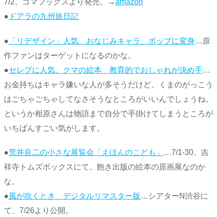
7/2、ゴマブックスより発売。→
amazon
●
ドアラの九州旅日記
●
「リデザイン」人気 おなじみキャラ、ポップに変身
…原
作ファンはターゲットになるのかな。
●
セレブに人気、クマの絵本 教育的でおしゃれが決め手
…
お金持ちはキャラ嫌いな人が多そうだけど、くまのがっこう
はごちゃごちゃしてなさそうなところがいいんでしょうね。
というか相原さんは物語まで自分で手掛けてしまうところが
いちばんすごい気がします。
●
荒井良二の小さな展覧会「えほんのこども」
…7/1-30、吉
祥寺トムズボックスにて。飽き出版の絵本の原画展なのか
な。
●
風が吹くとき デジタルリマスター版
…シアターN渋谷に
て、7/26より公開。