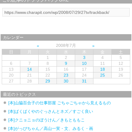
カレンダー
2008年7月
日
月
火
水
木
金
土
1
2
3
4
5
6
7
8
9
10
11
12
13
14
15
16
17
18
19
20
21
22
23
24
25
26
27
28
29
30
31
最近のトピックス
[本]山脇百合子の仕事部屋 ごちゃごちゃから見えるもの
[本]ぱくぱくやのぐっさんとネズ／すごく良い
[本]クニョニョのぼうけん／きもとももこ
[本]がっぴちゃん／高山一実・文、みるく・画