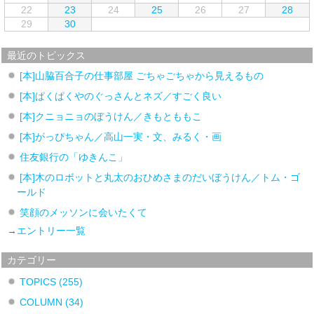
22
23
24
25
26
27
28
29
30
最近のトピックス
[本]山脇百合子の仕事部屋 ごちゃごちゃから見えるもの
[本]ぱくぱくやのぐっさんとネズ／すごく良い
[本]クニョニョのぼうけん／きもとももこ
[本]がっぴちゃん／高山一実・文、みるく・画
住友銀行の「ゆきんこ」
[本]木のロボットと丸太のおひめさまのだいぼうけん／トム・ゴ
ールド
笑顔のメッソンに会いたくて
→
エントリー一覧
カテゴリー
TOPICS
(255)
COLUMN
(34)