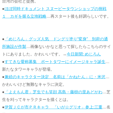
台湾の会社と提携。
●
ほぼ同時ドキュメント スヌーピータウンショップの挑戦
１ カギを握る立地戦略
…再スタート後も好調らしいです。
●
「めじろん」グッズ人気 ドングリ塗り“変身” 別府の通
所施設が作製
…画像ないかなと思って探したらこちらのサイ
トにありました。かわいいです。→
今日新聞: めじろん
●
すてきな愛称募集 ポートタワーにイメージキャラ誕生
…
新たなタワーキャラが登場。
●
兼続のキャラクター決定 名前は「かねたん」に・米沢
…
かわいいけど無難なキャラに決定。
●
「よえもん君」芝生でも笑顔 高島・藤樹の里あどがわ
…芝
生を刈ってキャラクターを描くとは。
●
伊賀ＪＣが市ＰＲキャラ 「いが☆グリオ」参上:三重
…名