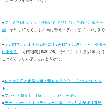
もオープンするそうです。
●
ファミマDEゲゲゲ『妖怪おむすび弁当』予約限定販売実
施
…予約は7/1から。お弁当は普通っぽいけどグッズ付きで
す。
●
キン肉マンが山手線29駅に！29種類全部違うキャラクター
に会える
…掲載期間は6/30-7/6。その間に山手線を利用する
ことがあったら探してみようかな。
●
ＮＹから日本市場を狙う新キャラクター『のちのちペッ
ト』
●
ブレイク間近！「The Little Life / くーまん」
●
テーマパークのキャラクター事業、サンリオが海外進出
…