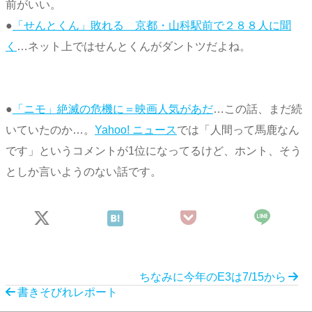
前がいい。
●
「せんとくん」敗れる 京都・山科駅前で２８８人に聞
く
…ネット上ではせんとくんがダントツだよね。
●
「ニモ」絶滅の危機に＝映画人気があだ
…この話、まだ続
いていたのか…。
Yahoo! ニュース
では「人間って馬鹿なん
です」というコメントが1位になってるけど、ホント、そう
としか言いようのない話です。
ちなみに今年のE3は7/15から
書きそびれレポート