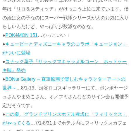
マンが大人気。その後男子はポケモン、女子はいろいろ。今
年は「リロ＆スティッチ」がけっこう上位に来ています。僕
の姪は女の子なのにスーパー戦隊シリーズが大のお気に入り
らしいんだけど、やっぱり少数派なのかな。
●
POKéMON 151
…かっこいい！
●
キューピーとディズニーキャラのコラボ「キュージョン」
がついに登場
●
スナック菓子『リラックマキャラメルコーン ホットケー
キ味』発売
●
BONte Gallery ～直筆原画で楽しむキャラクターアートの
世界～
…8/1-13、渋谷ロゴスギャラリーにて。ボンボヤージ
ュさんやまめこさん、オノフミさんなどのサイン会も開催予
定だそうです。
●
この夏、グランドプリンスホテル赤坂に「フィリックス」
がやってくる
…7/1-8/31までホテル内にフィリックスカフェ