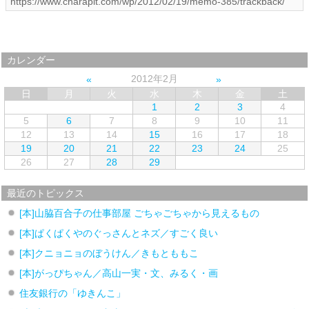
カレンダー
2012年2月
日
月
火
水
木
金
土
1
2
3
4
5
6
7
8
9
10
11
12
13
14
15
16
17
18
19
20
21
22
23
24
25
26
27
28
29
最近のトピックス
[本]山脇百合子の仕事部屋 ごちゃごちゃから見えるもの
[本]ぱくぱくやのぐっさんとネズ／すごく良い
[本]クニョニョのぼうけん／きもとももこ
[本]がっぴちゃん／高山一実・文、みるく・画
住友銀行の「ゆきんこ」