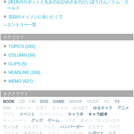
[本]木のロボットと丸太のおひめさまのだいぼうけん／トム・ゴ
ールド
笑顔のメッソンに会いたくて
→
エントリー一覧
カテゴリー
TOPICS
(255)
COLUMN
(34)
CLIPS
(5)
HEADLINE
(158)
MEMO
(627)
タグクラウド
BOOK
CD
CM
DVD
GAME
MOVIE
MUSIC
PC
TV
Web
お知らせ
お菓子
きぐるみ
はりぼて
ゆるキャラ
アニメ
アプリ
イベント
キャラコラム
キャラ本
キャラ絵本
キャンペーン
グッズ
ゲーム
コラボ
サイン
サンエックス
サンリオ
ショップ
テレビ
ハンバーガー
ピクサー
ブログ
プライズ
マスコット
ライブ
リバイバル
レポート
企業