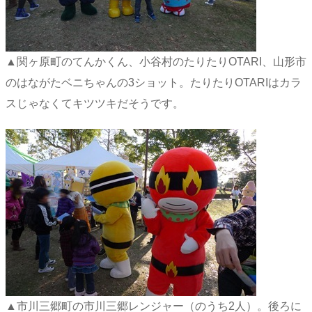
▲関ヶ原町のてんかくん、小谷村のたりたりOTARI、山形市
のはながたベニちゃんの3ショット。たりたりOTARIはカラ
スじゃなくてキツツキだそうです。
▲市川三郷町の市川三郷レンジャー（のうち2人）。後ろに