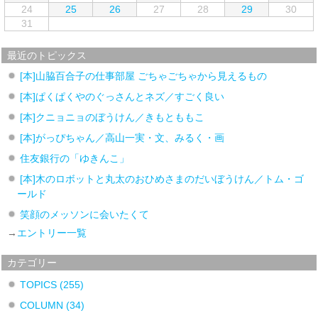
24
25
26
27
28
29
30
31
最近のトピックス
[本]山脇百合子の仕事部屋 ごちゃごちゃから見えるもの
[本]ぱくぱくやのぐっさんとネズ／すごく良い
[本]クニョニョのぼうけん／きもとももこ
[本]がっぴちゃん／高山一実・文、みるく・画
住友銀行の「ゆきんこ」
[本]木のロボットと丸太のおひめさまのだいぼうけん／トム・ゴ
ールド
笑顔のメッソンに会いたくて
→
エントリー一覧
カテゴリー
TOPICS
(255)
COLUMN
(34)