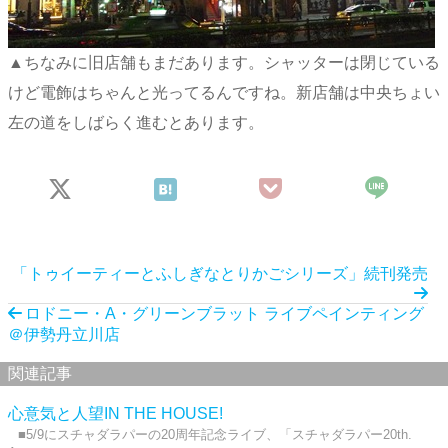
▲ちなみに旧店舗もまだあります。シャッターは閉じている
けど電飾はちゃんと光ってるんですね。新店舗は中央ちょい
左の道をしばらく進むとあります。
「トゥイーティーとふしぎなとりかごシリーズ」続刊発売
ロドニー・A・グリーンブラット ライブペインティング
＠伊勢丹立川店
関連記事
心意気と人望IN THE HOUSE!
■5/9にスチャダラパーの20周年記念ライブ、「スチャダラパー20th.