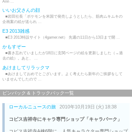
Ann ...
いいお父さんの顔
■岩田社長「ポケモンを米国で発売しようとしたら、筋肉ムキムキの
企画案の絵が送られ ...
E3 2013雑感
■E3 2013特設サイト（4gamer.net） 先週の11日から13日まで開 ...
かもすぞー
■書き忘れていましたが18日に玄関ページの絵を更新しました（→過
去の絵）。あと、 ...
あけましてリラックマ
■あけましておめでとございます。よく考えたら新年のご挨拶をして
いませんでしたので ...
ピンバック & トラックバック一覧
ローカルニュースの旅
2010年10月19日 (火) 18:38
コピス吉祥寺にキャラ専門ショップ「キャラパーク」
コピス吉祥寺A棟6階に、人気キャラクター専門ショップ