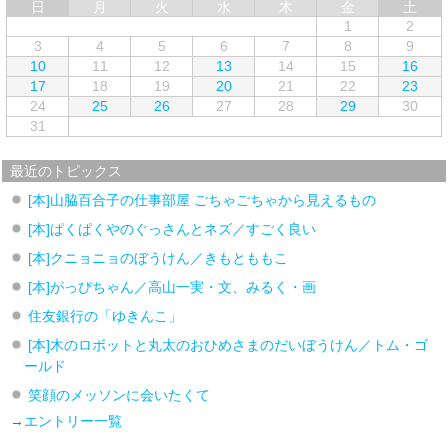
日
月
火
水
木
金
土
1
2
3
4
5
6
7
8
9
10
11
12
13
14
15
16
17
18
19
20
21
22
23
24
25
26
27
28
29
30
31
最近のトピックス
[本]山脇百合子の仕事部屋 ごちゃごちゃから見えるもの
[本]ぱくぱくやのぐっさんとネズ／すごく良い
[本]クニョニョのぼうけん／きもとももこ
[本]がっぴちゃん／高山一実・文、みるく・画
住友銀行の「ゆきんこ」
[本]木のロボットと丸太のおひめさまのだいぼうけん／トム・ゴ
ールド
笑顔のメッソンに会いたくて
→
エントリー一覧