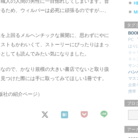
司職人の人間の男性に一目惚れしてしまいます。普
H
せるため、ウィルバーは必死に頑張るのですが…、
M
タグ
BOO
想を上回るメルヘンチックな展開に、思わずにやに
PC
ラストもかわいくて、ストーリーにぴったりはまっ
はり
キャ
語としても読んでみたい気になりました。
キャ
サン
籍なので、かなり規模の大きい書店でないと取り扱
ハン
見つけた際には手に取ってみてほしい1冊です。
マス
企業
携帯
版社の紹介ページ）
ブロ
アー