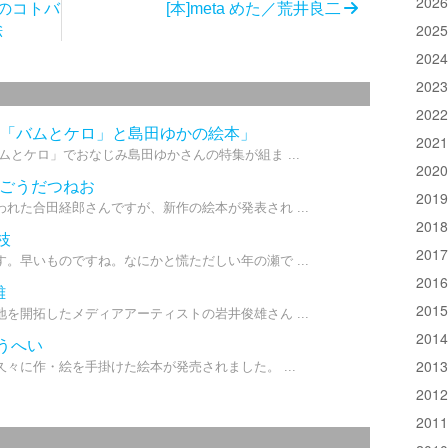
202
うのコトバ
[本]meta めた／荒井良二
202
絵
202
202
202
新しい「バムとケロ」と島田ゆかの絵本」
202
ムとケロ」でおなじみ島田ゆかさんの特集が組ま ...
202
／ごうだつねお
201
れた合田経郎さんですが、新作の絵本が発表され ...
201
枝
201
。早いものですね。なにかと慌ただしい年の瀬で ...
201
雄
201
を開拓したメディアアーティストの岩井俊雄さん ...
201
うへい
201
々に作・絵を手掛けた絵本が発売されました。 ...
201
201