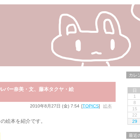
カレ
ィルバー奈美・文、藤本タクヤ・絵
日
1
8
2010年8月27日 (金) 7:54
TOPICS
絵本
15
22
公の絵本を紹介です。
29
最近