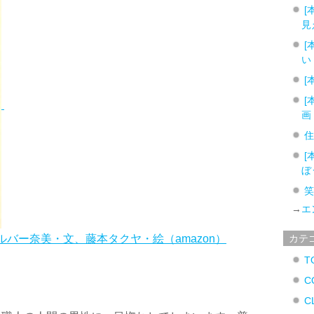
[
見
[
い
[
[
画
[
ぼ
→
エ
ルバー奈美・文、藤本タクヤ・絵（amazon）
カテ
T
C
C