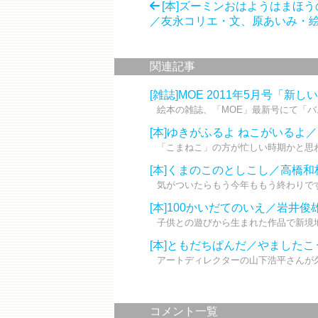
[本]ズーミンおはようはまほ
／友永コリエ・文、原あいみ・
関連記事
[雑誌]MOE 2011年5月号「
絵本の雑誌、「MOE」最新号にて「バ
[本]ゆきがふるよ ねこがいるよ
「こまねこ」の方が忙しい時期かと思わ
[本]くまのこのとしこし／高橋和
気がついたらもう今年ももう終わりです
[本]100かいだてのいえ／岩井俊
子供との遊びから生まれた作品で新境地
[本]ともだちぱんだ／やましたこ
アートディレクターの山下浩平さんが久
コメント一覧