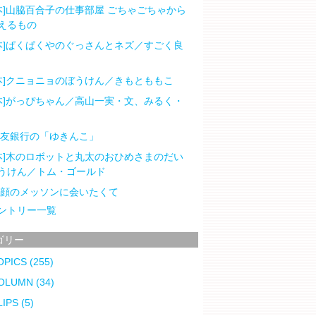
本]山脇百合子の仕事部屋 ごちゃごちゃから
えるもの
本]ぱくぱくやのぐっさんとネズ／すごく良
本]クニョニョのぼうけん／きもとももこ
本]がっぴちゃん／高山一実・文、みるく・
住友銀行の「ゆきんこ」
本]木のロボットと丸太のおひめさまのだい
うけん／トム・ゴールド
笑顔のメッソンに会いたくて
ントリー一覧
ゴリー
OPICS
(255)
OLUMN
(34)
LIPS
(5)