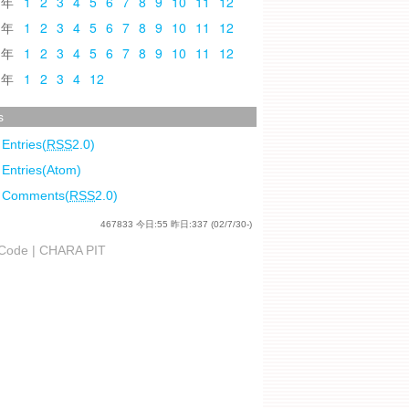
0
1
2
3
4
5
6
7
8
9
10
11
12
9
1
2
3
4
5
6
7
8
9
10
11
12
8
1
2
3
4
5
6
7
8
9
10
11
12
7
1
2
3
4
12
s
 Entries(
RSS
2.0)
 Entries(Atom)
l Comments(
RSS
2.0)
467833
今日:
55
昨日:
337
(02/7/30-)