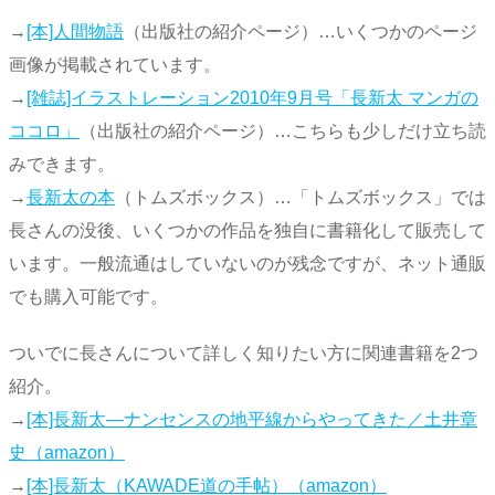
→
[本]人間物語
（出版社の紹介ページ）…いくつかのページ
画像が掲載されています。
→
[雑誌]イラストレーション2010年9月号「長新太 マンガの
ココロ」
（出版社の紹介ページ）…こちらも少しだけ立ち読
みできます。
→
長新太の本
（トムズボックス）…「トムズボックス」では
長さんの没後、いくつかの作品を独自に書籍化して販売して
います。一般流通はしていないのが残念ですが、ネット通販
でも購入可能です。
ついでに長さんについて詳しく知りたい方に関連書籍を2つ
紹介。
→
[本]長新太―ナンセンスの地平線からやってきた／土井章
史（amazon）
→
[本]長新太（KAWADE道の手帖）（amazon）