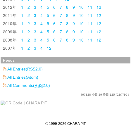
2012
1
2
3
4
5
6
7
8
9
10
11
12
2011
1
2
3
4
5
6
7
8
9
10
11
12
2010
1
2
3
4
5
6
7
8
9
10
11
12
2009
1
2
3
4
5
6
7
8
9
10
11
12
2008
1
2
3
4
5
6
7
8
9
10
11
12
2007
1
2
3
4
12
Feeds
All Entries(
RSS
2.0)
All Entries(Atom)
All Comments(
RSS
2.0)
467328
今日:
29
昨日:
125
(02/7/30-)
©
1999
-2026
CHARA PIT