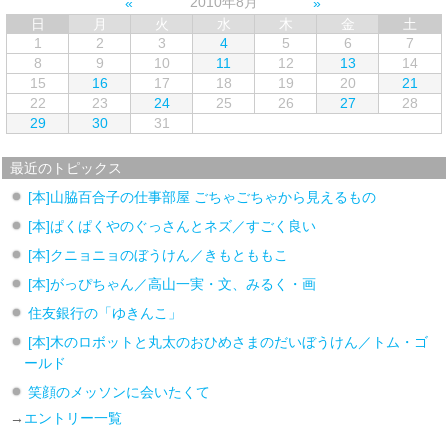
2010年8月
日
月
火
水
木
金
土
1
2
3
4
5
6
7
8
9
10
11
12
13
14
15
16
17
18
19
20
21
22
23
24
25
26
27
28
29
30
31
最近のトピックス
[本]山脇百合子の仕事部屋 ごちゃごちゃから見えるもの
[本]ぱくぱくやのぐっさんとネズ／すごく良い
[本]クニョニョのぼうけん／きもとももこ
[本]がっぴちゃん／高山一実・文、みるく・画
住友銀行の「ゆきんこ」
[本]木のロボットと丸太のおひめさまのだいぼうけん／トム・ゴ
ールド
笑顔のメッソンに会いたくて
→
エントリー一覧