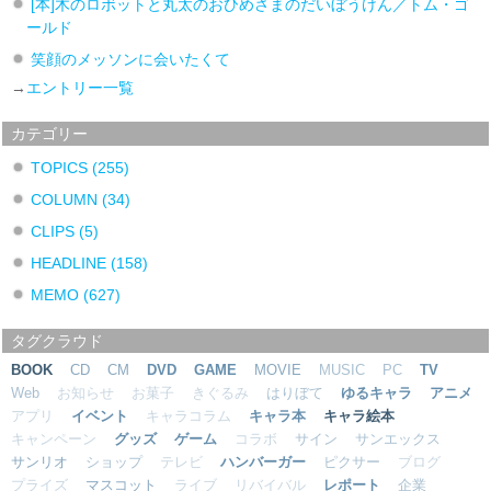
[本]木のロボットと丸太のおひめさまのだいぼうけん／トム・ゴ
ールド
笑顔のメッソンに会いたくて
→
エントリー一覧
カテゴリー
TOPICS
(255)
COLUMN
(34)
CLIPS
(5)
HEADLINE
(158)
MEMO
(627)
タグクラウド
BOOK
CD
CM
DVD
GAME
MOVIE
MUSIC
PC
TV
Web
お知らせ
お菓子
きぐるみ
はりぼて
ゆるキャラ
アニメ
アプリ
イベント
キャラコラム
キャラ本
キャラ絵本
キャンペーン
グッズ
ゲーム
コラボ
サイン
サンエックス
サンリオ
ショップ
テレビ
ハンバーガー
ピクサー
ブログ
プライズ
マスコット
ライブ
リバイバル
レポート
企業