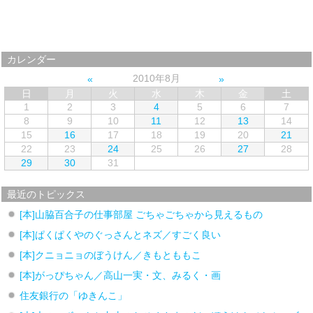
カレンダー
2010年8月
日
月
火
水
木
金
土
1
2
3
4
5
6
7
8
9
10
11
12
13
14
15
16
17
18
19
20
21
22
23
24
25
26
27
28
29
30
31
最近のトピックス
[本]山脇百合子の仕事部屋 ごちゃごちゃから見えるもの
[本]ぱくぱくやのぐっさんとネズ／すごく良い
[本]クニョニョのぼうけん／きもとももこ
[本]がっぴちゃん／高山一実・文、みるく・画
住友銀行の「ゆきんこ」