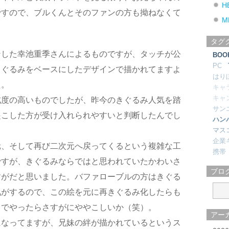
H
ですので、ブルくんとそのファンの方も拗ねなくて
M
タグ
ンした幸池重季さんによるものですが、タッチが公
BOO
PC
きぐるみをベースにしたデザインで描かれてますよ
はり
た。
キャ
キャ
成度の高いものでしたが、昨今のきぐるみ人気を踏
サン
起こした方が受け入れられやすいと判断したんでし
ハン
マス
企業
元、そして再び二次元へ戻ってくるという複雑な工
携帯
ですが、きぐるみならではと思われていたかわいさ
ブロ
すがだと思いました。バファローブルの方はきぐる
気がするので、この絵を元に再きぐるみ化したらも
までやったらさすがにややこしいか（笑）。
アー
になってますが、兄妹の絆が描かれているというス