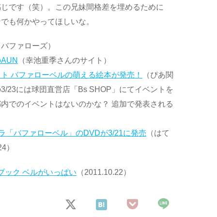
感じです（笑）。この兄妹間格差を埋めるために
ンでも何かやってほしいな。
・バファローズ）
AUN
（幸池重季さんのサイト）
ト バファローベルの萌える絵本が発売！
（ぴあ関
日の3/23には球団直営店「Bs SHOP」にてイベントを
内でのイベントはないのかな？ 追加で発表される
。
ラ「バファローベル」のDVDが3/21に発売
（はて
24）
ブック ベルがいっぱい
（2011.10.22）