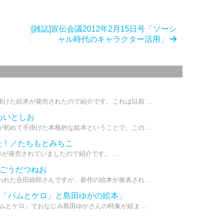
[雑誌]宣伝会議2012年2月15日号「ソーシ
ャル時代のキャラクター活用」
けた絵本が発売されたので紹介です。これは以前 ...
いわいとしお
初めて手掛けた本格的な絵本ということで、この ...
た！／たちもとみちこ
絵本が発売されていましたので紹介です。 ...
／ごうだつねお
れた合田経郎さんですが、新作の絵本が発表され ...
新しい「バムとケロ」と島田ゆかの絵本」
ムとケロ」でおなじみ島田ゆかさんの特集が組ま ...