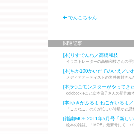
でんこちゃん
関連記事
[本]りすでんわ／高橋和枝
イラストレーターの高橋和枝さんの手掛
[本]ちか100かいだてのいえ／
メディアアーティストの岩井俊雄さんが
[本]5つごモンスターがやってき
colobockleこと立本倫子さんの新作
[本]ゆきがふるよ ねこがいるよ
「こまねこ」の方が忙しい時期かと思わ
[雑誌]MOE 2011年5月号「
絵本の雑誌、「MOE」最新号にて「バ