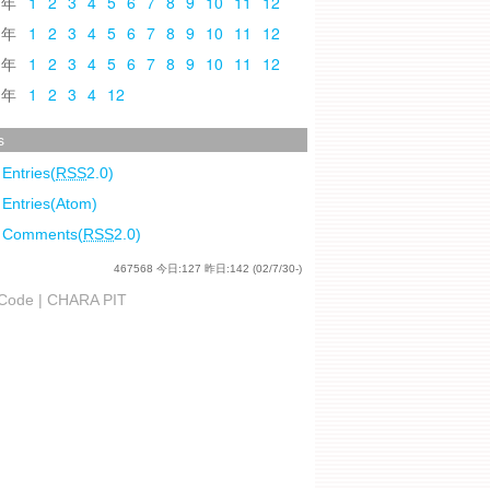
0
1
2
3
4
5
6
7
8
9
10
11
12
9
1
2
3
4
5
6
7
8
9
10
11
12
8
1
2
3
4
5
6
7
8
9
10
11
12
7
1
2
3
4
12
s
 Entries(
RSS
2.0)
 Entries(Atom)
l Comments(
RSS
2.0)
467568
今日:
127
昨日:
142
(02/7/30-)