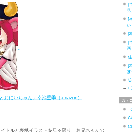
[
見
[
い
[
[
画
[
ぼ
→
エ
とおにいちゃん／幸池重季（amazon）
カテ
T
C
C
タイトルと表紙イラストを見る限り、お兄ちゃんの