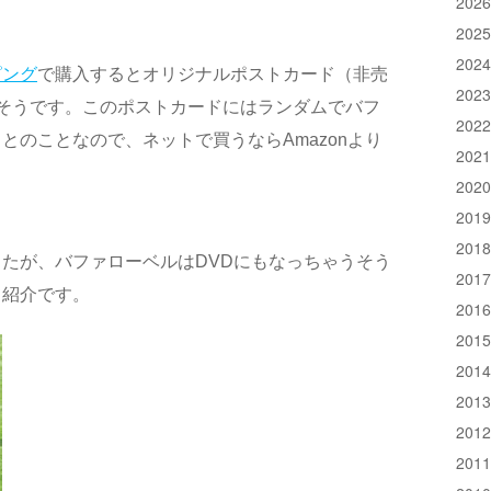
202
202
202
ピング
で購入するとオリジナルポストカード（非売
202
そうです。このポストカードにはランダムでバフ
202
とのことなので、ネットで買うならAmazonより
202
202
201
201
たが、バファローベルはDVDにもなっちゃうそう
201
て紹介です。
201
201
201
201
201
201