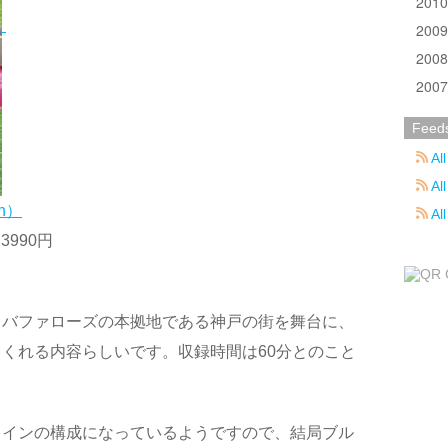
201
200
200
200
Feed
All
All
n）
Al
 3990円
、バファローズの本拠地である神戸の街を舞台に、
くれる内容らしいです。収録時間は60分とのこと
メインの構成になっているようですので、結局ブル