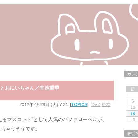
カレ
ルとおにいちゃん／幸池重季
日
5
2012年2月28日 (火) 7:31
TOPICS
DVD
,
絵本
12
19
えるマスコット”として人気のバファローベルが、
26
っちゃうそうです。
最近