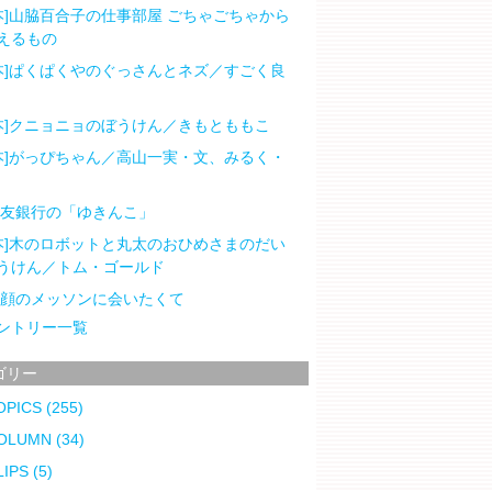
本]山脇百合子の仕事部屋 ごちゃごちゃから
えるもの
本]ぱくぱくやのぐっさんとネズ／すごく良
本]クニョニョのぼうけん／きもとももこ
本]がっぴちゃん／高山一実・文、みるく・
住友銀行の「ゆきんこ」
本]木のロボットと丸太のおひめさまのだい
うけん／トム・ゴールド
笑顔のメッソンに会いたくて
ントリー一覧
ゴリー
OPICS
(255)
OLUMN
(34)
LIPS
(5)