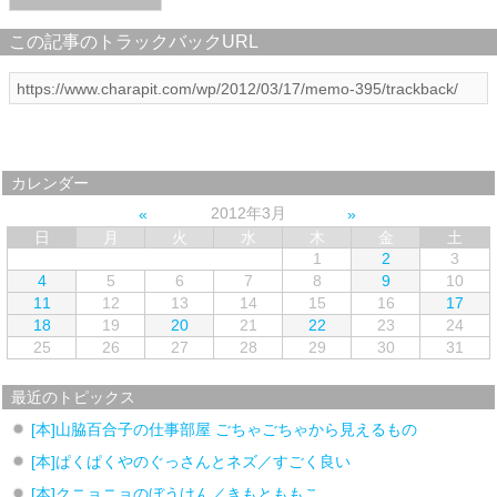
この記事のトラックバックURL
カレンダー
2012年3月
日
月
火
水
木
金
土
1
2
3
4
5
6
7
8
9
10
11
12
13
14
15
16
17
18
19
20
21
22
23
24
25
26
27
28
29
30
31
最近のトピックス
[本]山脇百合子の仕事部屋 ごちゃごちゃから見えるもの
[本]ぱくぱくやのぐっさんとネズ／すごく良い
[本]クニョニョのぼうけん／きもとももこ