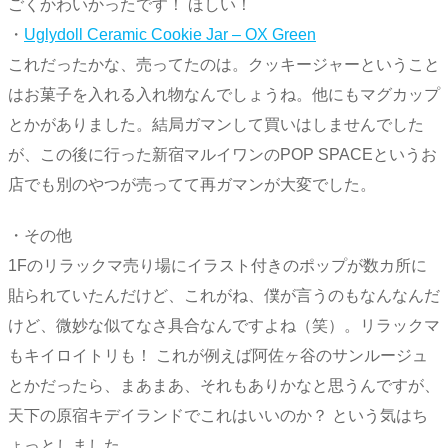
ごくかわいかったです！ ほしい！
・
Uglydoll Ceramic Cookie Jar – OX Green
これだったかな、売ってたのは。クッキージャーということ
はお菓子を入れる入れ物なんでしょうね。他にもマグカップ
とかがありました。結局ガマンして買いはしませんでした
が、この後に行った新宿マルイワンのPOP SPACEというお
店でも別のやつが売ってて再ガマンが大変でした。
・その他
1Fのリラックマ売り場にイラスト付きのポップが数カ所に
貼られていたんだけど、これがね、僕が言うのもなんなんだ
けど、微妙な似てなさ具合なんですよね（笑）。リラックマ
もキイロイトリも！ これが例えば阿佐ヶ谷のサンルージュ
とかだったら、まあまあ、それもありかなと思うんですが、
天下の原宿キデイランドでこれはいいのか？ という気はち
ょっとしました。