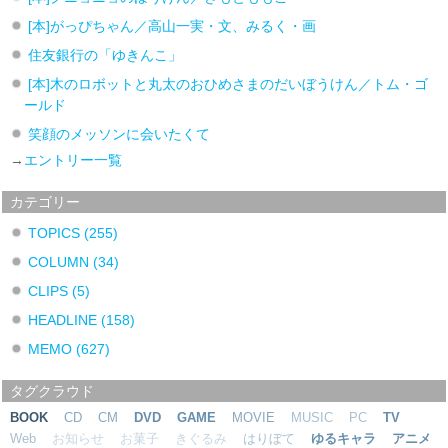
[本]がっぴちゃん／高山一実・文、みるく・画
住友銀行の「ゆきんこ」
[本]木のロボットと丸太のおひめさまのだいぼうけん／トム・ゴ
ールド
笑顔のメッソンに会いたくて
→
エントリー一覧
カテゴリー
TOPICS
(255)
COLUMN
(34)
CLIPS
(5)
HEADLINE
(158)
MEMO
(627)
タグクラウド
BOOK
CD
CM
DVD
GAME
MOVIE
MUSIC
PC
TV
Web
お知らせ
お菓子
きぐるみ
はりぼて
ゆるキャラ
アニメ