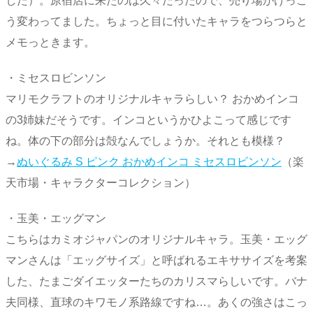
した）。原宿店に来たのは久々だったので、売り場がけっこ
う変わってました。ちょっと目に付いたキャラをつらつらと
メモっときます。
・ミセスロビンソン
マリモクラフトのオリジナルキャラらしい？ おかめインコ
の3姉妹だそうです。インコというかひよこって感じです
ね。体の下の部分は殻なんでしょうか。それとも模様？
→
ぬいぐるみ S ピンク おかめインコ ミセスロビンソン
（楽
天市場・キャラクターコレクション）
・玉美・エッグマン
こちらはカミオジャパンのオリジナルキャラ。玉美・エッグ
マンさんは「エッグサイズ」と呼ばれるエキササイズを考案
した、たまごダイエッターたちのカリスマらしいです。バナ
夫同様、直球のキワモノ系路線ですね…。あくの強さはこっ