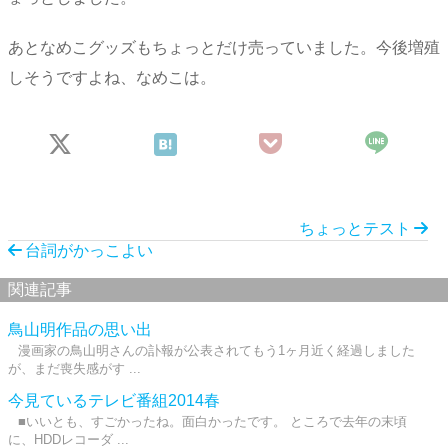
あとなめこグッズもちょっとだけ売っていました。今後増殖
しそうですよね、なめこは。
ちょっとテスト
台詞がかっこよい
関連記事
鳥山明作品の思い出
漫画家の鳥山明さんの訃報が公表されてもう1ヶ月近く経過しました
が、まだ喪失感がす ...
今見ているテレビ番組2014春
■いいとも、すごかったね。面白かったです。 ところで去年の末頃
に、HDDレコーダ ...