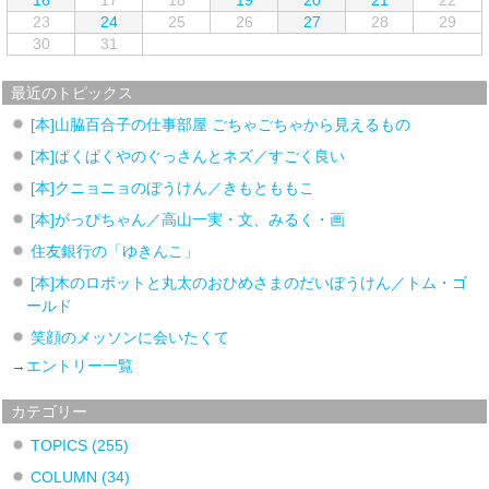
16
17
18
19
20
21
22
23
24
25
26
27
28
29
30
31
最近のトピックス
[本]山脇百合子の仕事部屋 ごちゃごちゃから見えるもの
[本]ぱくぱくやのぐっさんとネズ／すごく良い
[本]クニョニョのぼうけん／きもとももこ
[本]がっぴちゃん／高山一実・文、みるく・画
住友銀行の「ゆきんこ」
[本]木のロボットと丸太のおひめさまのだいぼうけん／トム・ゴ
ールド
笑顔のメッソンに会いたくて
→
エントリー一覧
カテゴリー
TOPICS
(255)
COLUMN
(34)