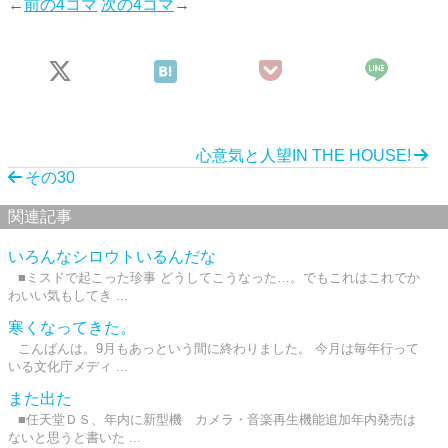
←
前の4コマ
次の4コマ
→
心意気と人望IN THE HOUSE!
その30
関連記事
いろんなシロウトいるんだな
■ミスドで起こった珍事 どうしてこうなった…。でもこれはこれでか
わいい気もしてき ...
寒くなってきた。
こんばんは。9月もあっという間に終わりました。 今月は毎年行って
いる文化庁メディ ...
また出た
■任天堂ＤＳ、年内に新型機 カメラ・音楽再生機能追加年内発売は
ないと思うと書いた ...