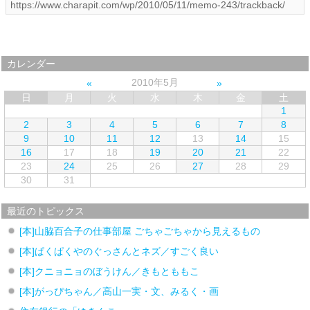
カレンダー
2010年5月
日
月
火
水
木
金
土
1
2
3
4
5
6
7
8
9
10
11
12
13
14
15
16
17
18
19
20
21
22
23
24
25
26
27
28
29
30
31
最近のトピックス
[本]山脇百合子の仕事部屋 ごちゃごちゃから見えるもの
[本]ぱくぱくやのぐっさんとネズ／すごく良い
[本]クニョニョのぼうけん／きもとももこ
[本]がっぴちゃん／高山一実・文、みるく・画