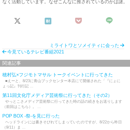
なく活動しています。なぜこんなに推されているのかは謎。
ミライトワとソメイティに会った
今見ているテレビ番組2021
関連記事
穂村弘×フジモトマサル トークイベントに行ってきた
■えーと、8/23に青山ブックセンター本店にて開催された「『にょに
ょっ記』刊行記 ...
第11回文化庁メディア芸術祭に行ってきた（その2）
やっとこさメディア芸術祭に行ってきた時の話の続きをお送りします
（前回はこちら）。 ...
POP BOX -祭-を見に行った
ヘッドラインには書きそびれてしまっていたのですが、8/22から昨日
（9/11）ま ...