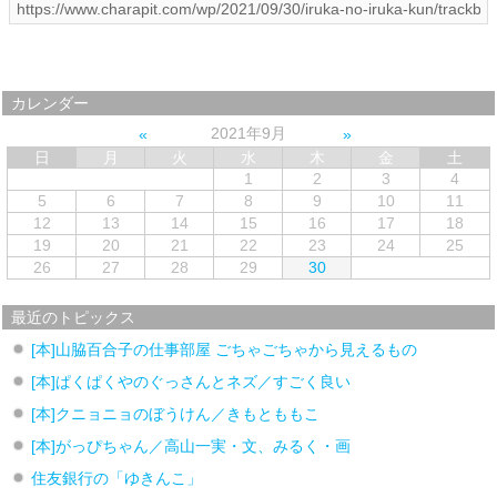
カレンダー
2021年9月
日
月
火
水
木
金
土
1
2
3
4
5
6
7
8
9
10
11
12
13
14
15
16
17
18
19
20
21
22
23
24
25
26
27
28
29
30
最近のトピックス
[本]山脇百合子の仕事部屋 ごちゃごちゃから見えるもの
[本]ぱくぱくやのぐっさんとネズ／すごく良い
[本]クニョニョのぼうけん／きもとももこ
[本]がっぴちゃん／高山一実・文、みるく・画
住友銀行の「ゆきんこ」