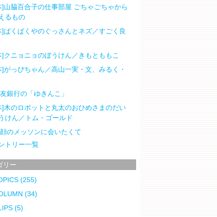
本]山脇百合子の仕事部屋 ごちゃごちゃから
えるもの
本]ぱくぱくやのぐっさんとネズ／すごく良
本]クニョニョのぼうけん／きもとももこ
本]がっぴちゃん／高山一実・文、みるく・
住友銀行の「ゆきんこ」
本]木のロボットと丸太のおひめさまのだい
うけん／トム・ゴールド
笑顔のメッソンに会いたくて
ントリー一覧
ゴリー
OPICS
(255)
OLUMN
(34)
LIPS
(5)