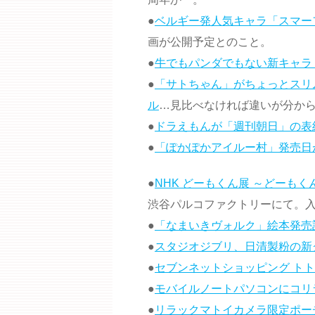
●
ベルギー発人気キャラ「スマー
画が公開予定とのこと。
●
牛でもパンダでもない新キャラ
●
「サトちゃん」がちょっとスリ
ル
…見比べなければ違いが分か
●
ドラえもんが「週刊朝日」の表
●
「ぽかぽかアイルー村」発売日
●
NHK どーもくん展 ～どーも
渋谷パルコファクトリーにて。
●
「なまいきヴォルク」絵本発売
●
スタジオジブリ、日清製粉の新
●
セブンネットショッピング ト
●
モバイルノートパソコンにコリ
●
リラックマトイカメラ限定ポー