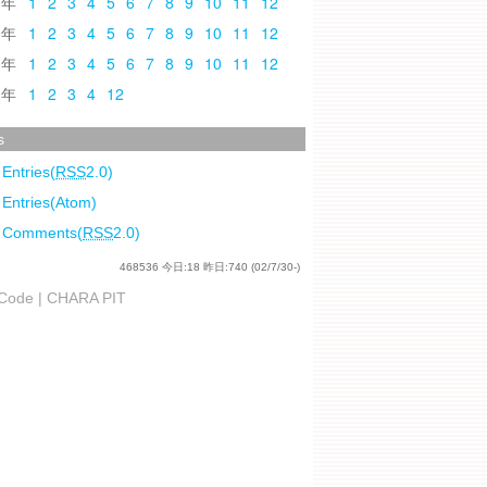
0
1
2
3
4
5
6
7
8
9
10
11
12
9
1
2
3
4
5
6
7
8
9
10
11
12
8
1
2
3
4
5
6
7
8
9
10
11
12
7
1
2
3
4
12
s
 Entries(
RSS
2.0)
 Entries(Atom)
l Comments(
RSS
2.0)
468536
今日:
18
昨日:
740
(02/7/30-)