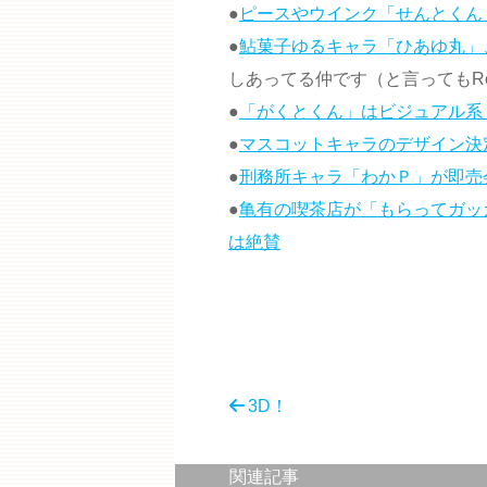
●
ピースやウインク「せんとくん
●
鮎菓子ゆるキャラ「ひあゆ丸」
しあってる仲です（と言ってもRe
●
「がくとくん」はビジュアル系？
●
マスコットキャラのデザイン決
●
刑務所キャラ「わかＰ」が即売
●
亀有の喫茶店が「もらってガッ
は絶賛
3D！
関連記事