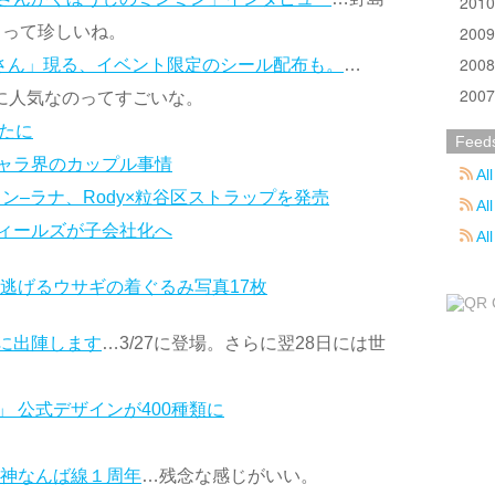
201
200
るって珍しいね。
200
いさん」現る、イベント限定のシール配布も。
…
200
だに人気なのってすごいな。
うたに
Feed
ャラ界のカップル事情
All
ン–ラナ、Rody×粒谷区ストラップを発売
All
ィールズが子会社化へ
Al
逃げるウサギの着ぐるみ写真17枚
に出陣します
…3/27に登場。さらに翌28日には世
 公式デザインが400種類に
阪神なんば線１周年
…残念な感じがいい。