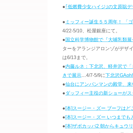
●
｢低燃費少女ハイジ｣の文原聡デ
●
ミッフィー誕生５５周年！ 「
4/22-5/10、松屋銀座にて。
●
国立科学博物館で『大哺乳類展−
ターをアランジアロンゾがデザ
は6/13まで。
●
内藤ルネ：下北沢、軽井沢で「
きで展示
…4/7-5/9に
下北沢GAoh!
●
仙台にアンパンマンの殿堂、来
●
ダッフィー主役の新ショーがス
●
[本]スージー・ズー ブーフはどこ
●
[本]スージー・ズー いつまでもと
●
[本]ザボカッパ2 朝からキュウ