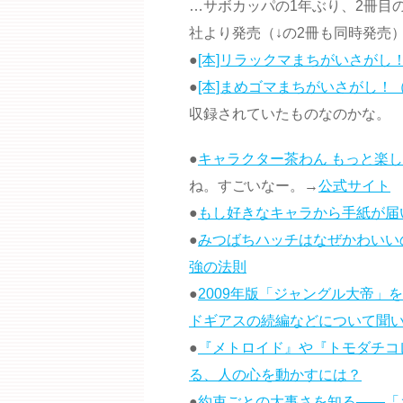
…サボカッパの1年ぶり、2冊目の
社より発売（↓の2冊も同時発売
●
[本]リラックマまちがいさがし！（
●
[本]まめゴマまちがいさがし！（a
収録されていたものなのかな。
●
キャラクター茶わん もっと楽
ね。すごいなー。→
公式サイト
●
もし好きなキャラから手紙が届
●
みつばちハッチはなぜかわいい
強の法則
●
2009年版「ジャングル大帝
ドギアスの続編などについて聞
●
『メトロイド』や『トモダチコ
る、人の心を動かすには？
●
約束ごとの大事さを知る――「