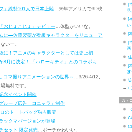
[
フ」総勢101人で日本上陸
…来年アメリカで3D映
見
[
い
「おじょこじょ」デビュー
…体型がいいな。
[
ムに―佐藤製薬が看板キャラクターをリニューア
[
らないー。
画
紙に！アニメのキャラクターとしては史上初
が8月に決定！ 「ハローキティ」とのコラボも
[
ぼ
くん コマ撮りアニメーションの世界～
…3/26-4/12、
入場無料です。
→
エ
記念イベント開催
カテ
グループ広告「コニャラ」制作
T
トロのトートバッグ独占販売
C
ラックマバージョンが登場
C
チセット 限定発売
…ポーチかわいい。