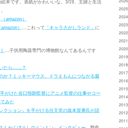
202
絵本です。表紙がかわいいな。3/19、主婦と生活
202
）。
202
amazon）
202
mazon）
…これって
「キャラさがしランド」
に
202
202
202
しく
…子供用陶器専門の博物館なんてあるんです
201
201
いたら……？
201
のか？ミッキーマウス、ドラえもんにつながる最
201
201
」を手がけた谷口悟朗監督にアニメ監督の仕事やコー
201
いてみた
201
レクション』を手がける任天堂の坂本賀勇氏が語
201
201
さんかくぼうしのミンミン」インタビュー
…野島