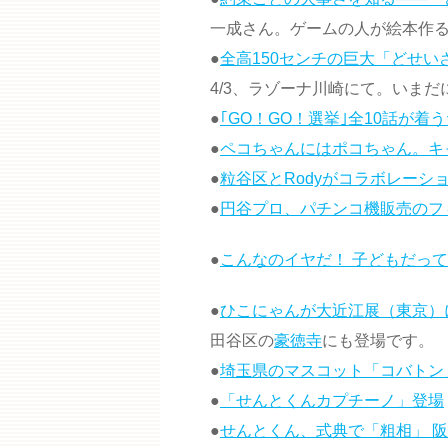
一成さん。ゲームの人が絵本作
●
全高150センチの巨大「どせ
4/3、ラゾーナ川崎にて。いま
●
｢GO！GO！選挙｣全10話が着
●
ペコちゃんにはポコちゃん。キ
●
粒谷区とRodyがコラボレーショ
●
円谷プロ、パチンコ機販売のフ
●
こんなのイヤだ！ 子どもだって
●
ひこにゃんが大近江展（東京）
田谷区の
豪徳寺
にも登場です。
●
埼玉県のマスコット「コバトン」
●
「せんとくんカプチーノ」登場
●
せんとくん、式典で「粗相」 