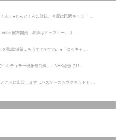
くん」●せんとくんに対抗、今度は民間キャラ「 ...
ol.5 配布開始…表紙はミッフィー。リ ...
ク完成:滋賀…もうすぐですね。●「ゆるキャ ...
キティラー現象最前線」…NHK総合で11 ...
ところに出没します…パスケースもマグネットも ...