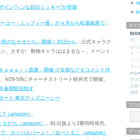
H
ザイン“ヘンな顔のミッキー”が登場
M
ゴーゴー・ミッフィー展」が４月から松屋銀座で
…
タグ
BOO
PC
陸のなかまたち』開催！3/13から
…公式キャラク
はり
イン。さすが、動物キャラははまるな～。イベント
キャ
キャ
サン
Ｋａｗａｉｉ原展」開催 少女画などをコメント付
ハン
、4/29-5/9にチャーチストリート軽井沢で開催。
マス
企業
年春開館目指す
携帯
タート 東京ディズニーシー
ブロ
?（amazon）
もだち（amazon）
…BL出版より2冊同時発売。
アー
リで、カッパカパーン！／あべともこ（amazon）