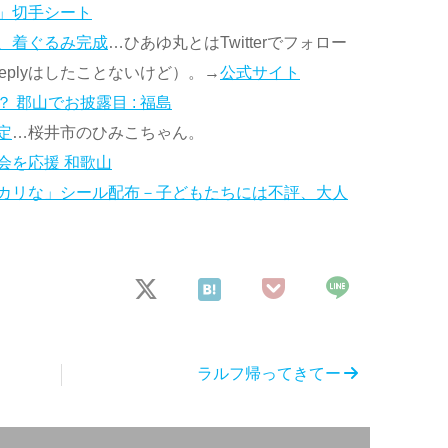
」切手シート
、着ぐるみ完成
…ひあゆ丸とはTwitterでフォロー
plyはしたことないけど）。→
公式サイト
 郡山でお披露目 : 福島
定
…桜井市のひみこちゃん。
会を応援 和歌山
カリな」シール配布－子どもたちには不評、大人
ラルフ帰ってきてー