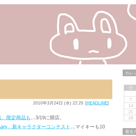
カレ
日
7
2010年3月24日 (水) 22:25
HEADLINE
14
21
門店、限定商品も
…3/19に開店。
28
versary」新キャラクターコンテスト
…マイキーも10
最近