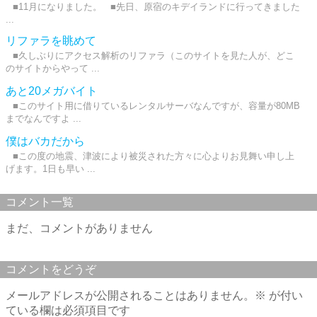
■11月になりました。 ■先日、原宿のキデイランドに行ってきました
...
リファラを眺めて
■久しぶりにアクセス解析のリファラ（このサイトを見た人が、どこ
のサイトからやって ...
あと20メガバイト
■このサイト用に借りているレンタルサーバなんですが、容量が80MB
までなんですよ ...
僕はバカだから
■この度の地震、津波により被災された方々に心よりお見舞い申し上
げます。1日も早い ...
コメント一覧
まだ、コメントがありません
コメントをどうぞ
メールアドレスが公開されることはありません。
※
が付い
ている欄は必須項目です