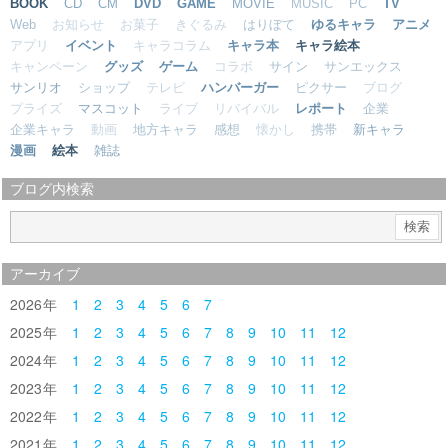
BOOK
CD
CM
DVD
GAME
MOVIE
MUSIC
PC
TV
Web
お知らせ
お菓子
きぐるみ
はりぼて
ゆるキャラ
アニメ
アプリ
イベント
キャラコラム
キャラ本
キャラ絵本
キャンペーン
グッズ
ゲーム
コラボ
サイン
サンエックス
サンリオ
ショップ
テレビ
ハンバーガー
ピクサー
ブログ
プライズ
マスコット
ライブ
リバイバル
レポート
企業
企業キャラ
動画
地方キャラ
感想
懐かし
携帯
新キャラ
漫画
絵本
雑誌
ブログ内検索
アーカイブ
2026
1
2
3
4
5
6
7
2025
1
2
3
4
5
6
7
8
9
10
11
12
2024
1
2
3
4
5
6
7
8
9
10
11
12
2023
1
2
3
4
5
6
7
8
9
10
11
12
2022
1
2
3
4
5
6
7
8
9
10
11
12
2021
1
2
3
4
5
6
7
8
9
10
11
12