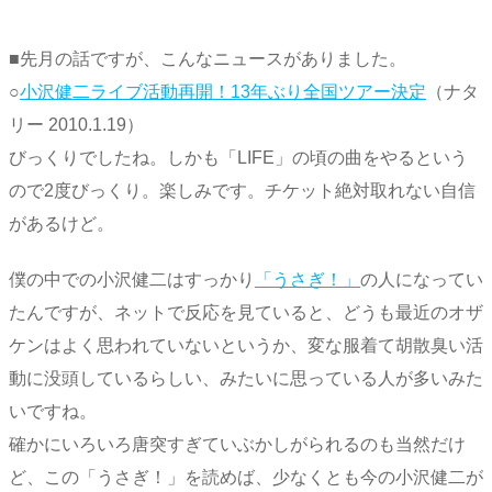
■先月の話ですが、こんなニュースがありました。
○
小沢健二ライブ活動再開！13年ぶり全国ツアー決定
（ナタ
リー 2010.1.19）
びっくりでしたね。しかも「LIFE」の頃の曲をやるという
ので2度びっくり。楽しみです。チケット絶対取れない自信
があるけど。
僕の中での小沢健二はすっかり
「うさぎ！」
の人になってい
たんですが、ネットで反応を見ていると、どうも最近のオザ
ケンはよく思われていないというか、変な服着て胡散臭い活
動に没頭しているらしい、みたいに思っている人が多いみた
いですね。
確かにいろいろ唐突すぎていぶかしがられるのも当然だけ
ど、この「うさぎ！」を読めば、少なくとも今の小沢健二が