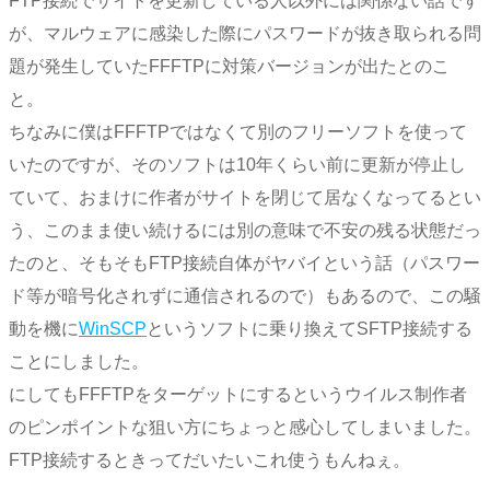
FTP接続でサイトを更新している人以外には関係ない話です
が、マルウェアに感染した際にパスワードが抜き取られる問
題が発生していたFFFTPに対策バージョンが出たとのこ
と。
ちなみに僕はFFFTPではなくて別のフリーソフトを使って
いたのですが、そのソフトは10年くらい前に更新が停止し
ていて、おまけに作者がサイトを閉じて居なくなってるとい
う、このまま使い続けるには別の意味で不安の残る状態だっ
たのと、そもそもFTP接続自体がヤバイという話（パスワー
ド等が暗号化されずに通信されるので）もあるので、この騒
動を機に
WinSCP
というソフトに乗り換えてSFTP接続する
ことにしました。
にしてもFFFTPをターゲットにするというウイルス制作者
のピンポイントな狙い方にちょっと感心してしまいました。
FTP接続するときってだいたいこれ使うもんねぇ。