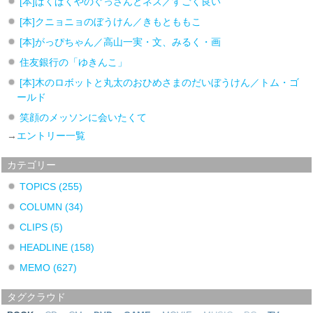
[本]ぱくぱくやのぐっさんとネズ／すごく良い
[本]クニョニョのぼうけん／きもとももこ
[本]がっぴちゃん／高山一実・文、みるく・画
住友銀行の「ゆきんこ」
[本]木のロボットと丸太のおひめさまのだいぼうけん／トム・ゴ
ールド
笑顔のメッソンに会いたくて
→
エントリー一覧
カテゴリー
TOPICS
(255)
COLUMN
(34)
CLIPS
(5)
HEADLINE
(158)
MEMO
(627)
タグクラウド