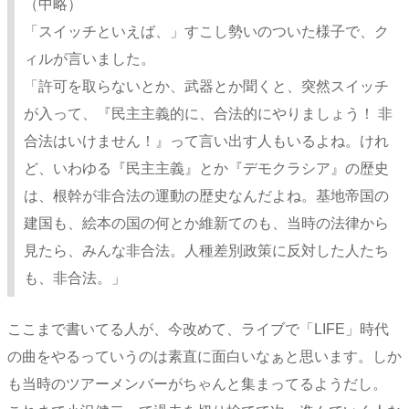
（中略）
「スイッチといえば、」すこし勢いのついた様子で、ク
ィルが言いました。
「許可を取らないとか、武器とか聞くと、突然スイッチ
が入って、『民主主義的に、合法的にやりましょう！ 非
合法はいけません！』って言い出す人もいるよね。けれ
ど、いわゆる『民主主義』とか『デモクラシア』の歴史
は、根幹が非合法の運動の歴史なんだよね。基地帝国の
建国も、絵本の国の何とか維新てのも、当時の法律から
見たら、みんな非合法。人種差別政策に反対した人たち
も、非合法。」
ここまで書いてる人が、今改めて、ライブで「LIFE」時代
の曲をやるっていうのは素直に面白いなぁと思います。しか
も当時のツアーメンバーがちゃんと集まってるようだし。