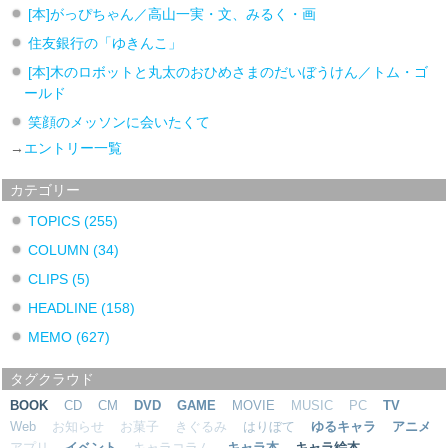
[本]がっぴちゃん／高山一実・文、みるく・画
住友銀行の「ゆきんこ」
[本]木のロボットと丸太のおひめさまのだいぼうけん／トム・ゴ
ールド
笑顔のメッソンに会いたくて
→
エントリー一覧
カテゴリー
TOPICS
(255)
COLUMN
(34)
CLIPS
(5)
HEADLINE
(158)
MEMO
(627)
タグクラウド
BOOK
CD
CM
DVD
GAME
MOVIE
MUSIC
PC
TV
Web
お知らせ
お菓子
きぐるみ
はりぼて
ゆるキャラ
アニメ
アプリ
イベント
キャラコラム
キャラ本
キャラ絵本