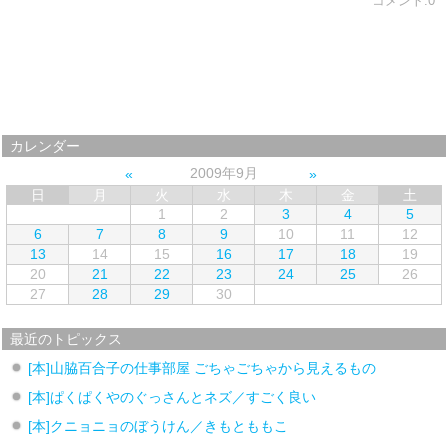
コメント:0
カレンダー
2009年9月
日
月
火
水
木
金
土
1
2
3
4
5
6
7
8
9
10
11
12
13
14
15
16
17
18
19
20
21
22
23
24
25
26
27
28
29
30
最近のトピックス
[本]山脇百合子の仕事部屋 ごちゃごちゃから見えるもの
[本]ぱくぱくやのぐっさんとネズ／すごく良い
[本]クニョニョのぼうけん／きもとももこ