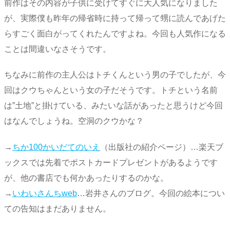
前作はその内容が子供に受けてすぐに大人気になりました
が、実際僕も昨年の帰省時に持って帰って甥に読んであげた
らすごく面白がってくれたんですよね。今回も人気作になる
ことは間違いなさそうです。
ちなみに前作の主人公はトチくんという男の子でしたが、今
回はクウちゃんという女の子だそうです。トチという名前
は”土地”と掛けている、みたいな話があったと思うけど今回
はなんでしょうね。空洞のクウかな？
→
ちか100かいだてのいえ
（出版社の紹介ページ）…楽天ブ
ックスでは先着でポストカードプレゼントがあるようです
が、他の書店でも何かあったりするのかな。
→
いわいさんちweb
…岩井さんのブログ。今回の絵本につい
ての告知はまだありません。