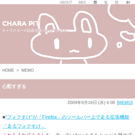
ABOUT
BBS
CHARA PIT
キャラクターの話題を追っかけています。
HOME
>
MEMO
心配すぎる
2009年9月16日 (水) 6:00
MEMO
■
“フォクすけ”が「Firefox」のツールバー上で走る拡張機能
「走るフォクすけ」