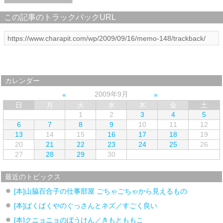
この記事のトラックバックURL
カレンダー
2009年9月
日
月
火
水
木
金
土
1
2
3
4
5
6
7
8
9
10
11
12
13
14
15
16
17
18
19
20
21
22
23
24
25
26
27
28
29
30
最近のトピックス
[本]山脇百合子の仕事部屋 ごちゃごちゃから見えるもの
[本]ぱくぱくやのぐっさんとネズ／すごく良い
[本]クニョニョのぼうけん／きもとももこ