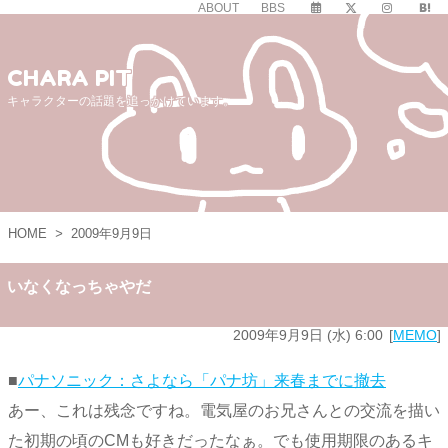
ABOUT
BBS
CHARA PIT
キャラクターの話題を追っかけています。
HOME
>
2009年9月9日
いなくなっちゃやだ
2009年9月9日 (水) 6:00
MEMO
■
パナソニック：さよなら「パナ坊」来春までに撤去
あー、これは残念ですね。電気屋のお兄さんとの交流を描い
た初期の頃のCMも好きだったなぁ。でも使用期限のあるキ