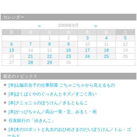
カレンダー
2009年9月
日
月
火
水
木
金
土
1
2
3
4
5
6
7
8
9
10
11
12
13
14
15
16
17
18
19
20
21
22
23
24
25
26
27
28
29
30
最近のトピックス
[本]山脇百合子の仕事部屋 ごちゃごちゃから見えるもの
[本]ぱくぱくやのぐっさんとネズ／すごく良い
[本]クニョニョのぼうけん／きもとももこ
[本]がっぴちゃん／高山一実・文、みるく・画
住友銀行の「ゆきんこ」
[本]木のロボットと丸太のおひめさまのだいぼうけん／トム・ゴ
ールド