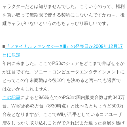
ャラクターだとは知りませんでした。こういうのって、権利
を買い取って無期限で使える契約にしないんですかね～。後
継キャラがいないというのもちょっぴり寂しいです。
■
『ファイナルファンタジーXIII』の発売日が2009年12月17
日に決定
年内に来ました。ここでPS3のシェアをどこまで伸ばせるか
が注目ですね。ソニー・コンピュータエンタテインメントに
とってこの年末商戦は今後10年を決めると言っても過言で
はないかもしれません。
この記事
によると9/6時点でのPS3の国内販売台数は約343万
台。Wiiの約843万台（8/30時点）と比べるとちょうど500万
台差となりますが、ここでWiiが苦手としているコアユーザ
層をしっかり取り込むことができればまた違った発展を遂げ