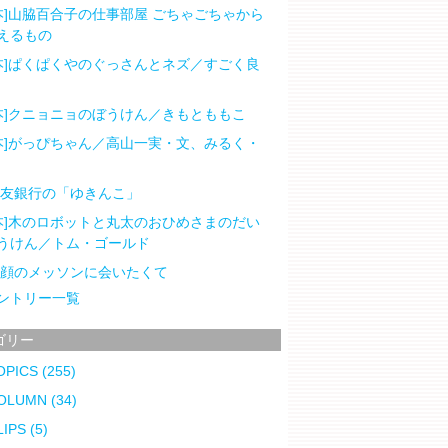
本]山脇百合子の仕事部屋 ごちゃごちゃから
えるもの
本]ぱくぱくやのぐっさんとネズ／すごく良
本]クニョニョのぼうけん／きもとももこ
本]がっぴちゃん／高山一実・文、みるく・
住友銀行の「ゆきんこ」
本]木のロボットと丸太のおひめさまのだい
うけん／トム・ゴールド
笑顔のメッソンに会いたくて
ントリー一覧
ゴリー
OPICS
(255)
OLUMN
(34)
LIPS
(5)