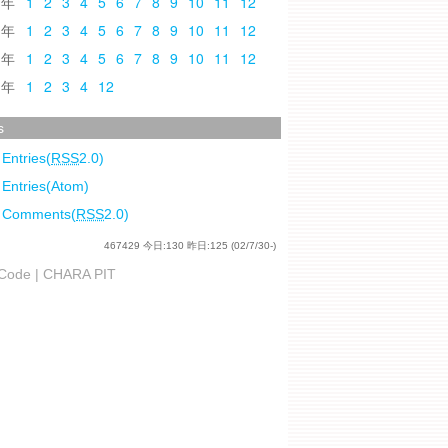
0
1
2
3
4
5
6
7
8
9
10
11
12
9
1
2
3
4
5
6
7
8
9
10
11
12
8
1
2
3
4
5
6
7
8
9
10
11
12
7
1
2
3
4
12
s
 Entries(
RSS
2.0)
 Entries(Atom)
l Comments(
RSS
2.0)
467429
今日:
130
昨日:
125
(02/7/30-)