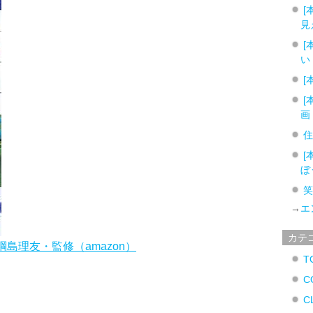
[
見
[
い
[
[
画
[
ぼ
→
エ
カテ
島理友・監修（amazon）
T
C
C