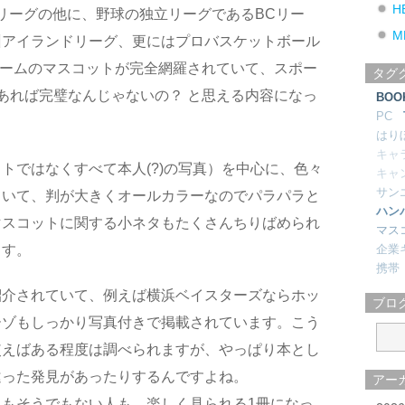
H
リーグの他に、野球の独立リーグであるBCリー
M
州アイランドリーグ、更にはプロバスケットボール
チームのマスコットが完全網羅されていて、スポー
タグ
あれば完璧なんじゃないの？ と思える内容になっ
BOO
PC
はり
キャ
トではなくすべて本人(?)の写真）を中心に、色々
キャ
サン
ていて、判が大きくオールカラーなのでパラパラと
ハン
マスコットに関する小ネタもたくさんちりばめられ
マス
ます。
企業
携帯
紹介されていて、例えば横浜ベイスターズならホッ
ブロ
ーゾもしっかり写真付きで掲載されています。こう
使えばある程度は調べられますが、やっぱり本とし
違った発見があったりするんですよね。
アー
もそうでもない人も、楽しく見られる1冊になっ