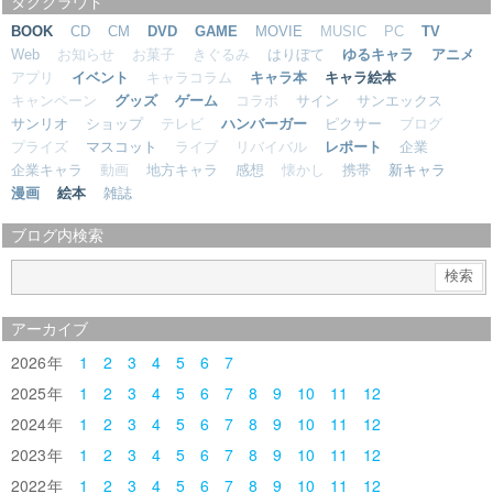
タグクラウド
BOOK
CD
CM
DVD
GAME
MOVIE
MUSIC
PC
TV
Web
お知らせ
お菓子
きぐるみ
はりぼて
ゆるキャラ
アニメ
アプリ
イベント
キャラコラム
キャラ本
キャラ絵本
キャンペーン
グッズ
ゲーム
コラボ
サイン
サンエックス
サンリオ
ショップ
テレビ
ハンバーガー
ピクサー
ブログ
プライズ
マスコット
ライブ
リバイバル
レポート
企業
企業キャラ
動画
地方キャラ
感想
懐かし
携帯
新キャラ
漫画
絵本
雑誌
ブログ内検索
アーカイブ
2026
1
2
3
4
5
6
7
2025
1
2
3
4
5
6
7
8
9
10
11
12
2024
1
2
3
4
5
6
7
8
9
10
11
12
2023
1
2
3
4
5
6
7
8
9
10
11
12
2022
1
2
3
4
5
6
7
8
9
10
11
12