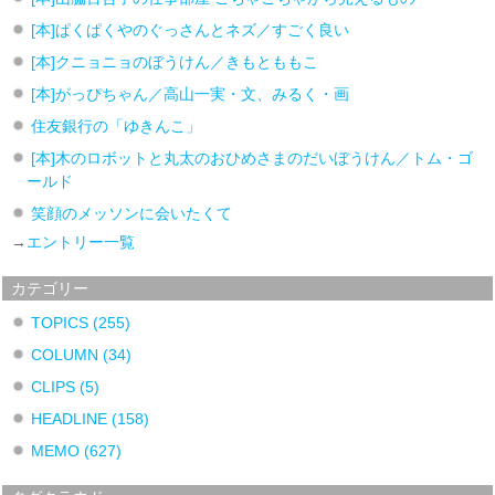
[本]ぱくぱくやのぐっさんとネズ／すごく良い
[本]クニョニョのぼうけん／きもとももこ
[本]がっぴちゃん／高山一実・文、みるく・画
住友銀行の「ゆきんこ」
[本]木のロボットと丸太のおひめさまのだいぼうけん／トム・ゴ
ールド
笑顔のメッソンに会いたくて
→
エントリー一覧
カテゴリー
TOPICS
(255)
COLUMN
(34)
CLIPS
(5)
HEADLINE
(158)
MEMO
(627)