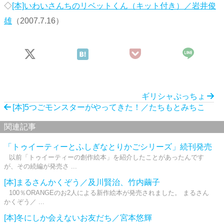
◇
[本]いわいさんちのリベットくん（キット付き）／岩井俊
雄
（2007.7.16）
ギリシャぷっちょ
[本]5つごモンスターがやってきた！／たちもとみちこ
関連記事
「トゥイーティーとふしぎなとりかごシリーズ」続刊発売
以前「トゥイーティーの創作絵本」を紹介したことがあったんです
が、その続編が発売さ ...
[本]まるさんかくぞう／及川賢治、竹内繭子
100％ORANGEのお2人による新作絵本が発売されました。 まるさん
かくぞう／ ...
[本]冬にしか会えないお友だち／宮本悠輝