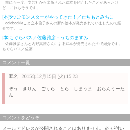
前にも一度、文芸社から出版された絵本を紹介したことがあったけ
ど、これもそうです。 ...
[本]5つごモンスターがやってきた！／たちもとみちこ
colobockleこと立本倫子さんの新作絵本が発売されていましたので紹
介です。 ...
[本]もぐらバス／佐藤雅彦＋うちのますみ
佐藤雅彦さんと内野真澄さんによる絵本が発売されたので紹介です。
もぐらバス／佐藤 ...
コメント一覧
匿名
2015年12月15日 (火) 15:23
ぞう きりん ごりら とら しまうま おらんうーた
ん
コメントをどうぞ
メールアドレスが公開されることはありません。
※
が付い