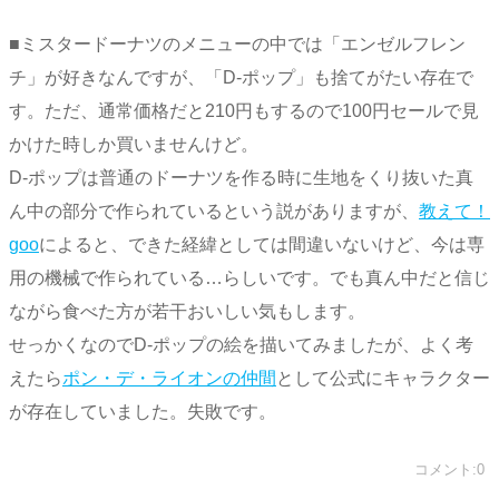
■ミスタードーナツのメニューの中では「エンゼルフレン
チ」が好きなんですが、「D-ポップ」も捨てがたい存在で
す。ただ、通常価格だと210円もするので100円セールで見
かけた時しか買いませんけど。
D-ポップは普通のドーナツを作る時に生地をくり抜いた真
ん中の部分で作られているという説がありますが、
教えて！
goo
によると、できた経緯としては間違いないけど、今は専
用の機械で作られている…らしいです。でも真ん中だと信じ
ながら食べた方が若干おいしい気もします。
せっかくなのでD-ポップの絵を描いてみましたが、よく考
えたら
ポン・デ・ライオンの仲間
として公式にキャラクター
が存在していました。失敗です。
コメント:0