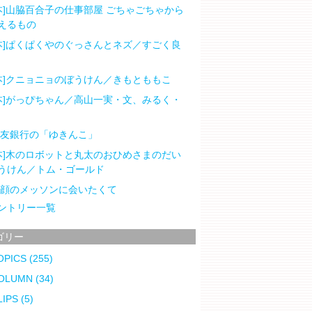
本]山脇百合子の仕事部屋 ごちゃごちゃから
えるもの
本]ぱくぱくやのぐっさんとネズ／すごく良
本]クニョニョのぼうけん／きもとももこ
本]がっぴちゃん／高山一実・文、みるく・
住友銀行の「ゆきんこ」
本]木のロボットと丸太のおひめさまのだい
うけん／トム・ゴールド
笑顔のメッソンに会いたくて
ントリー一覧
ゴリー
OPICS
(255)
OLUMN
(34)
LIPS
(5)