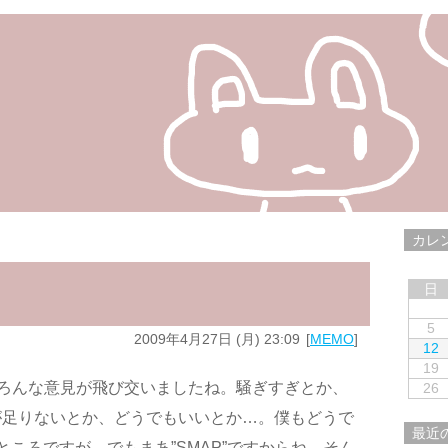
カレ
日
5
2009年4月27日 (月) 23:09
MEMO
12
19
ろんな意見が飛び交いましたね。騒ぎすぎとか、
26
が足りないとか、どうでもいいとか…。僕もどうで
最近
ころですが、でもまあ”SMAP”ですからね。そん