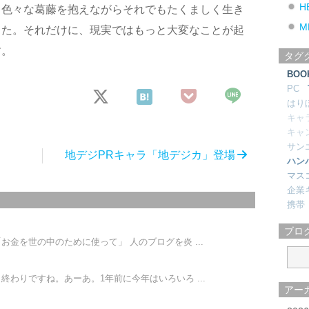
H
、色々な葛藤を抱えながらそれでもたくましく生き
M
した。それだけに、現実ではもっと大変なことが起
す。
タグ
BOO
PC
はり
キャ
キャ
サン
地デジPRキャラ「地デジカ」登場
ハン
マス
企業
携帯
ブロ
金を世の中のために使って」 人のブログを炎 ...
わりですね。あーあ。1年前に今年はいろいろ ...
アー