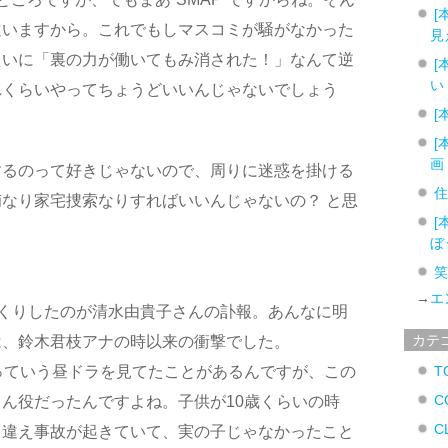
[
違いますから。これでもしマスコミが騒がなかった
見
たいに「裏の力が働いてもみ消された！」なんて逆
[
い
れくらいやってちょうどいいんじゃないでしょう
[
[
画
するのって好きじゃないので、周りに迷惑を掛ける
なり家宅捜索なりすればいいんじゃないの？ と思
[
ぼ
→
エ
くりしたのが清水由貴子さんの訃報。あんなに明
カテ
は、鈴木君枝アナの時以来の衝撃でした。
っていう昼ドラを見てたことがあるんですが、この
T
C
ん役だったんですよね。子供が10歳くらいの時
C
り違え事故が起きていて、実の子じゃなかったこと