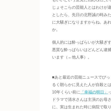
じょそこらの芸能人とはわけが
としたら、先日の北野誠の時み
に大騒ぎになりますからね。あ
か。
個人的には酔っぱらいが大騒ぎ
悪質な酔っぱらいはどんどん逮捕
います（←他人事）。
■あと最近の芸能ニュースでびっ
るく朗らかに見えた人が自殺と
10年くらい前に
「幸福の明日」
ドラマで清水さんは主演のお母さ
に、実は生まれた時に病院で取