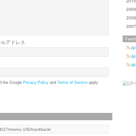
201
200
200
200
Feed
ールアドレス
All
All
Al
nd the Google
Privacy Policy
and
Terms of Service
apply.