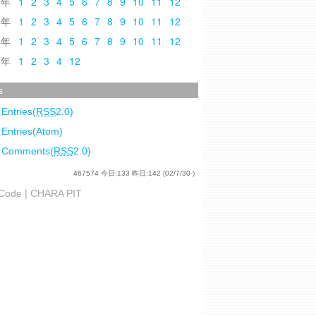
0
1
2
3
4
5
6
7
8
9
10
11
12
9
1
2
3
4
5
6
7
8
9
10
11
12
8
1
2
3
4
5
6
7
8
9
10
11
12
7
1
2
3
4
12
s
 Entries(
RSS
2.0)
 Entries(Atom)
l Comments(
RSS
2.0)
467574
今日:
133
昨日:
142
(02/7/30-)