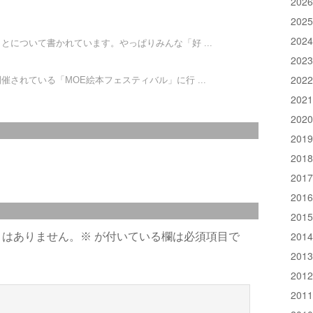
202
202
202
とについて書かれています。やっぱりみんな「好 ...
202
202
されている「MOE絵本フェスティバル」に行 ...
202
202
201
201
201
201
201
201
とはありません。
※
が付いている欄は必須項目で
201
201
201