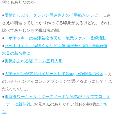
何でもありなのか。
●
愛情たっぷり、クレシン母みさえの「手ぬきレシピ」
…み
さえの料理ってしっかり作ってる印象があるけどね。それに
比べてあたしンちの母は鬼の域。
●
「ボヤッキーは会津若松市民だ」地元ファン、登録活動
●
ハットリくん、怪物くんなど４体 藤子氏生家に漫画石像
氷見の新名物に
●
男気あふれる姿 アトム五月人形
●
ガチャピンがアドバイザーとしてGoogleの会議に出席
…あ
のガチャピンアイコン、オプションで選べるようにしてくれ
たらいいのに。
●
東京タワーキャラクターのノッポン兄弟が「ラフブロ」オ
ーナーに就任?!
…お兄さんのありがたい就任の挨拶は
こち
ら
。