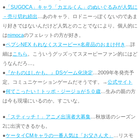
●
「SUGOCA」キャラ「カエルくん」のぬいぐるみが人気に
－売り切れ続出
…あのキャラ、ロドニーっぽくないのであま
り好きではないんだけど人気とのことでなにより。個人的に
は
nimoca
のフェレットの方が好き。
●
ペプシNEX もれなくスヌーピー×名産品のおまけ付き
…詳
細は
こちら
。こういうグッズってスヌーピーファン的にはど
うなんだろ…。
●
『かものはしかも。』DSゲーム化決定
…2009年冬発売予
定。コミュニケーションゲームだそうです。→
公式サイト
●
何てこったい！トッポ・ジージョが５０歳
…生みの親の方
は今も現場にいるのか。すごいな。
●
「スティッチ！」アニメ出演者大募集
…秋放送のシーズン
2に出演できるかも。
●
ケータイCMキャラの一番人気は「お父さん犬」
…リスモ