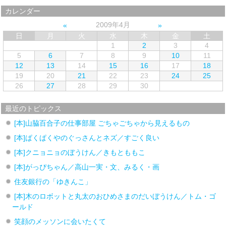
カレンダー
2009年4月
日
月
火
水
木
金
土
1
2
3
4
5
6
7
8
9
10
11
12
13
14
15
16
17
18
19
20
21
22
23
24
25
26
27
28
29
30
最近のトピックス
[本]山脇百合子の仕事部屋 ごちゃごちゃから見えるもの
[本]ぱくぱくやのぐっさんとネズ／すごく良い
[本]クニョニョのぼうけん／きもとももこ
[本]がっぴちゃん／高山一実・文、みるく・画
住友銀行の「ゆきんこ」
[本]木のロボットと丸太のおひめさまのだいぼうけん／トム・ゴ
ールド
笑顔のメッソンに会いたくて