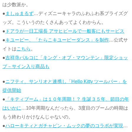
は少数派か。
●
ましゅまるず
…ディズニーキャラのふわふわ系プライズグ
ッズ。こういうのたくさんあってよくわからん。
●
ドアラが一日工場長 アサヒビールで一般客にもサービス
●
キユーピー、「たらこキユーピーダンス」を制作
…公式サ
イトは
こちら
。
●
吉祥寺パルコに「キング・オブ・マウンテン」限定ショッ
プ－サイン入り商品も
●
ニフティ、サンリオと連携し「Hello Kitty ツールバー」を
提供開始
●
「キティブーム」は１０年周期！？ 生誕３５年、節目の年
はいかに
…10年周期なんだったら、3度目のブームの時期は
もう終わりかけなんじゃないの。
●
ハローキティとガチャピン・ムックの夢のコラボが実現
…