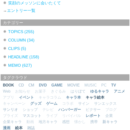
笑顔のメッソンに会いたくて
→
エントリー一覧
カテゴリー
TOPICS
(255)
COLUMN
(34)
CLIPS
(5)
HEADLINE
(158)
MEMO
(627)
タグクラウド
BOOK
CD
CM
DVD
GAME
MOVIE
MUSIC
PC
TV
Web
お知らせ
お菓子
きぐるみ
はりぼて
ゆるキャラ
アニメ
アプリ
イベント
キャラコラム
キャラ本
キャラ絵本
キャンペーン
グッズ
ゲーム
コラボ
サイン
サンエックス
サンリオ
ショップ
テレビ
ハンバーガー
ピクサー
ブログ
プライズ
マスコット
ライブ
リバイバル
レポート
企業
企業キャラ
動画
地方キャラ
感想
懐かし
携帯
新キャラ
漫画
絵本
雑誌