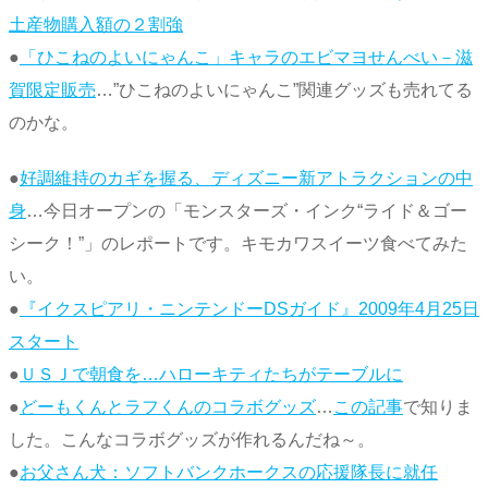
土産物購入額の２割強
●
「ひこねのよいにゃんこ」キャラのエビマヨせんべい－滋
賀限定販売
…”ひこねのよいにゃんこ”関連グッズも売れてる
のかな。
●
好調維持のカギを握る、ディズニー新アトラクションの中
身
…今日オープンの「モンスターズ・インク“ライド＆ゴー
シーク！”」のレポートです。キモカワスイーツ食べてみた
い。
●
『イクスピアリ・ニンテンドーDSガイド』2009年4月25日
スタート
●
ＵＳＪで朝食を…ハローキティたちがテーブルに
●
どーもくんとラフくんのコラボグッズ
…
この記事
で知りま
した。こんなコラボグッズが作れるんだね～。
●
お父さん犬：ソフトバンクホークスの応援隊長に就任