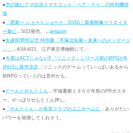
●
空の旅にクマ出没？マスコット「ベア・ドゥ」の特別機登
場
●
「星新一 ショートショート」DVDに 新進映像クリエイタ
ー集に
…5/22発売。→
amazon
●
生誕80周年記念 特別展「手塚治虫展～未来へのメッセージ
～」
…4/18-6/21、江戸東京博物館にて。
●
今度はACTじゃない!! 『ソニック』シリーズ初のRPGが8
月6日に発売決定
…ソニックのゲームっていっぱいあるから
初RPGっていうのは意外かも。
●
どーんとせんとくん
…平城遷都１３００年祭のPRポスタ
ー。やっぱりせんとくん押し。
●
「せんとくん」が奈良クラブのユニホームに
…ありがたい
パワーを発揮してくれそう。