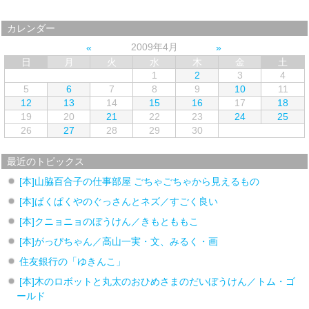
カレンダー
2009年4月
日
月
火
水
木
金
土
1
2
3
4
5
6
7
8
9
10
11
12
13
14
15
16
17
18
19
20
21
22
23
24
25
26
27
28
29
30
最近のトピックス
[本]山脇百合子の仕事部屋 ごちゃごちゃから見えるもの
[本]ぱくぱくやのぐっさんとネズ／すごく良い
[本]クニョニョのぼうけん／きもとももこ
[本]がっぴちゃん／高山一実・文、みるく・画
住友銀行の「ゆきんこ」
[本]木のロボットと丸太のおひめさまのだいぼうけん／トム・ゴ
ールド