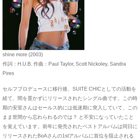
shine more (2003)
作詞：H.U.B. 作曲：Paul Taylor, Scott Nickoley, Sandra
Pires
セルフプロデュースに移行後、SUITE CHICとしての活動を
経て、間を置かずにリリースされたシングル曲です。この時
期の安室さんはセールス的には低迷期に突入していて、この
まま世間から忘れられるのでは？ と不安になっていたこと
を覚えています。前年に発売されたベストアルバムは同日に
リリースされたBoAさんの1stアルバムに首位を阻止される