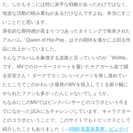
た。しかもそこには特に派手な戦略があったわけではなく、
地道な活動の積み重ねがあるだけなんですよね。本当にすご
いことだと思います。
潜在的な期待感が高まりつつあったタイミングで発表された
アルバム「Queen of Hip-Pop」はその期待を遙かに上回る作
品に仕上がっていました。
そんなアルバムを象徴する楽曲と言っていいのが「WoWa」
です。MVでのローラースケートを履いたチアガール姿で踊
る安室さん！ ダークでカッコいいイメージを推し進めてい
たところでこのかわいさ爆発のMVを投入してくる振り幅に
やられたファンも多かったんじゃないでしょうか。
ちなみにこのMVではピンクパンサーとのコラボという今ま
でになかった試みにもチャレンジしています。キャラクター
とのコラボということで、このサイトでもトピックスとして
紹介したこともありました（→
#569 安室奈美恵、ピンクパ