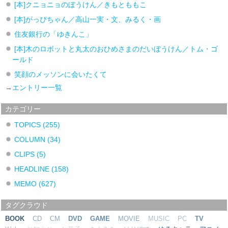
[本]クニョニョのぼうけん／きもとももこ
[本]がっぴちゃん／高山一実・文、みるく・画
住友銀行の「ゆきんこ」
[本]木のロボットと丸太のおひめさまのだいぼうけん／トム・ゴ
ールド
笑顔のメッソンに会いたくて
→
エントリー一覧
カテゴリー
TOPICS
(255)
COLUMN
(34)
CLIPS
(5)
HEADLINE
(158)
MEMO
(627)
タグクラウド
BOOK
CD
CM
DVD
GAME
MOVIE
MUSIC
PC
TV