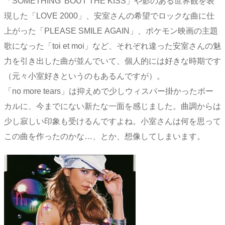
「SOMETHING 'BOUT THE KISS」や影のある世界観を表
現した「LOVE 2000」、安室さんの希望でロックな曲に仕
上がった「PLEASE SMILE AGAIN」、ポケモン映画の主題
歌になった「toi et moi」など、それぞれ違った安室さんの魅
力を引き出した曲が並んでいて、個人的には好きな時期です
（元々小室好きというのもあるんですが）。
「no more tears」は抑えめで少しウィスパー掛かったボー
カルに、今までにない新たな一面を感じました。曲調からは
少し寂しい印象も受けるんですよね。小室さんは何を思って
この曲を作ったのかな…、とか、想像してしまいます。