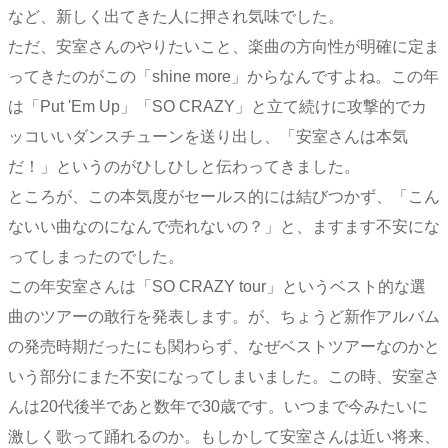
など、新しく出てきた人に押され気味でした。
ただ、安室さんのやりたいこと、楽曲の方向性が明確に定ま
ってきたのがこの「shine more」からなんですよね。この年
は「Put 'Em Up」「SO CRAZY」と立て続けに攻撃的でカ
ッコいいダンスチューンを送り出し、「安室さんは本気
だ！」というのがひしひしと伝わってきました。
ところが、この本気度がセールス的には結びつかず、「こん
ないい曲なのになんで売れないの？」と、ますます不安にな
ってしまったのでした。
この年安室さんは「SO CRAZY tour」というベスト的な選
曲のツアーの敢行を発表します。が、ちょうど新作アルバム
の発売時期だったにも関わらず、なぜベストツアーなのかと
いう部分にまた不安になってしまいました。この時、安室さ
んは20代後半であと数年で30歳です。いつまで今みたいに
激しく歌って踊れるのか。もしかして安室さんは近い将来、