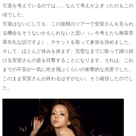
引退を考えているのでは…。なんて考えがよぎったのもこの
頃でした。
引退はないにしても、この規模のツアーで安室さんを見られ
る機会もそうないかもしれないと思い（←今考えたら無茶苦
茶失礼な話ですよ）、チケットを取って参加を決めました。
そして、ほとんど休みを挟まず、完璧なまでに歌って踊り続
ける安室さんの姿を目撃することになります。それは、これ
までの不安が一気に吹き飛ぶくらいの衝撃的な光景でした。
このまま安室さんが終わるはずがない。そう確信したのでし
た。