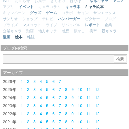
Web
お知らせ
お菓子
きぐるみ
はりぼて
ゆるキャラ
アニメ
アプリ
イベント
キャラコラム
キャラ本
キャラ絵本
キャンペーン
グッズ
ゲーム
コラボ
サイン
サンエックス
サンリオ
ショップ
テレビ
ハンバーガー
ピクサー
ブログ
プライズ
マスコット
ライブ
リバイバル
レポート
企業
企業キャラ
動画
地方キャラ
感想
懐かし
携帯
新キャラ
漫画
絵本
雑誌
ブログ内検索
アーカイブ
2026
1
2
3
4
5
6
7
2025
1
2
3
4
5
6
7
8
9
10
11
12
2024
1
2
3
4
5
6
7
8
9
10
11
12
2023
1
2
3
4
5
6
7
8
9
10
11
12
2022
1
2
3
4
5
6
7
8
9
10
11
12
2021
1
2
3
4
5
6
7
8
9
10
11
12