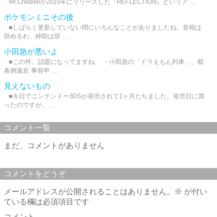
Mr.Childrenが2015年にリリースした『REFLECTION』というア ...
ポケモンミニその後
■しばらく更新していない間にいろんなことがありましたね。首相は
辞めるわ、紳助は辞 ...
小田急が悪いよ
■この件、話題になってますね。 ・小田急の「ドラえもん列車」、都
条例違反 事前申 ...
見えないもの
■今日でニンテンドー3DSが発売されて1ヶ月たちました。発売日に買
ったのですが、 ...
コメント一覧
まだ、コメントがありません
コメントをどうぞ
メールアドレスが公開されることはありません。
※
が付い
ている欄は必須項目です
コメント