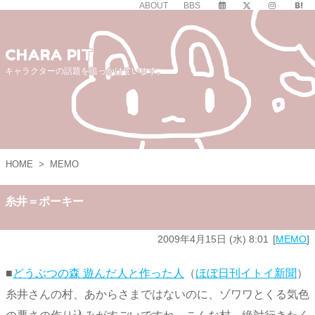
ABOUT
BBS
CHARA PIT
キャラクターの話題を追っかけています。
HOME
>
MEMO
糸井＝ポーキー
2009年4月15日 (水) 8:01
MEMO
■
どうぶつの森 遊んだ人と作った人
（
ほぼ日刊イトイ新聞
）
糸井さんの村、あからさまではないのに、ゾワワとくる気色