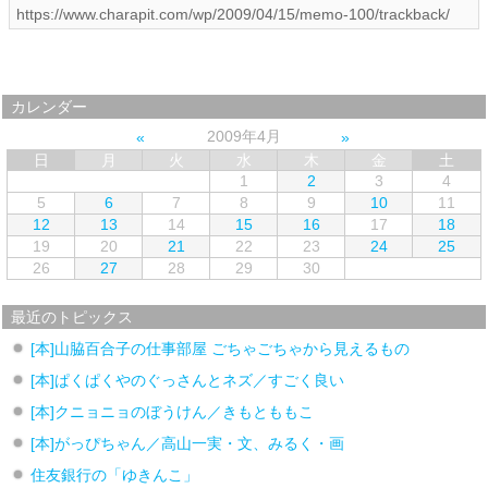
カレンダー
2009年4月
日
月
火
水
木
金
土
1
2
3
4
5
6
7
8
9
10
11
12
13
14
15
16
17
18
19
20
21
22
23
24
25
26
27
28
29
30
最近のトピックス
[本]山脇百合子の仕事部屋 ごちゃごちゃから見えるもの
[本]ぱくぱくやのぐっさんとネズ／すごく良い
[本]クニョニョのぼうけん／きもとももこ
[本]がっぴちゃん／高山一実・文、みるく・画
住友銀行の「ゆきんこ」