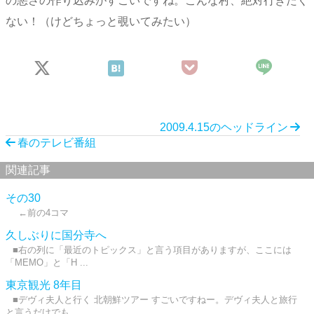
の悪さの作り込みがすごいですね。こんな村、絶対行きたく
ない！（けどちょっと覗いてみたい）
2009.4.15のヘッドライン
春のテレビ番組
関連記事
その30
←前の4コマ
久しぶりに国分寺へ
■右の列に「最近のトピックス」と言う項目がありますが、ここには
「MEMO」と「H ...
東京観光 8年目
■デヴィ夫人と行く 北朝鮮ツアー すごいですねー。デヴィ夫人と旅行
と言うだけでも ...