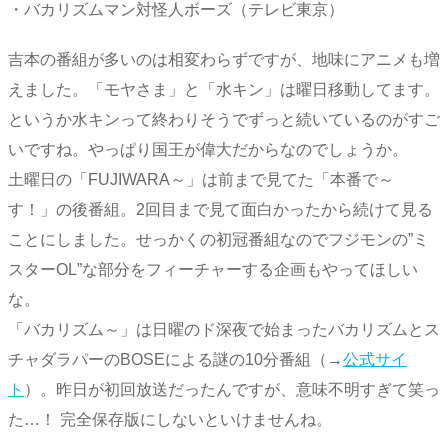
・バカリズムマン対怪人ボーズ（テレビ東京）
吉本の番組が多いのは相変わらずですが、地味にアニメも増
えました。「モヤさま」と「水キン」は曜日移動してます。
というか水キンって終わりそうでずっと続いているのがすご
いですね。やっぱり国王が偉大だからなのでしょうか。
土曜日の「FUJIWARA～」は前まで見てた「本番で～
す！」の後番組。2回目まで見て面白かったから続けて見る
ことにしました。せっかくの初冠番組なのでフジモンの”ミ
スターOL”な部分をフィーチャーする企画もやってほしい
な。
「バカリズム～」は日曜のド深夜で始まったバカリズムとス
チャダラパーのBOSEによる謎の10分番組（→
公式サイ
ト
）。昨日が初回放送だったんですが、意味不明すぎて笑っ
た…！ 完全保存版にしないといけませんね。