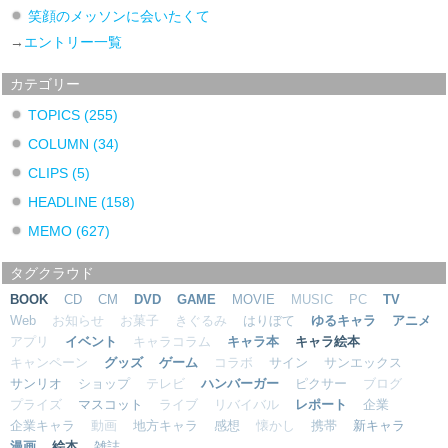
笑顔のメッソンに会いたくて
→
エントリー一覧
カテゴリー
TOPICS
(255)
COLUMN
(34)
CLIPS
(5)
HEADLINE
(158)
MEMO
(627)
タグクラウド
BOOK
CD
CM
DVD
GAME
MOVIE
MUSIC
PC
TV
Web
お知らせ
お菓子
きぐるみ
はりぼて
ゆるキャラ
アニメ
アプリ
イベント
キャラコラム
キャラ本
キャラ絵本
キャンペーン
グッズ
ゲーム
コラボ
サイン
サンエックス
サンリオ
ショップ
テレビ
ハンバーガー
ピクサー
ブログ
プライズ
マスコット
ライブ
リバイバル
レポート
企業
企業キャラ
動画
地方キャラ
感想
懐かし
携帯
新キャラ
漫画
絵本
雑誌