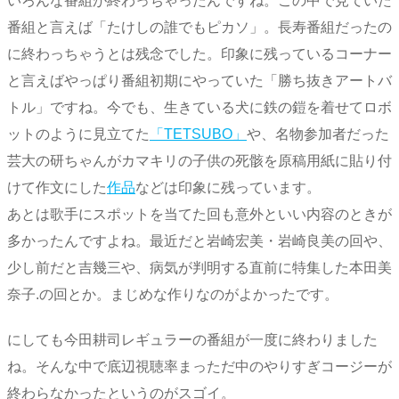
いろんな番組が終わっちゃったんですね。この中で見ていた
番組と言えば「たけしの誰でもピカソ」。長寿番組だったの
に終わっちゃうとは残念でした。印象に残っているコーナー
と言えばやっぱり番組初期にやっていた「勝ち抜きアートバ
トル」ですね。今でも、生きている犬に鉄の鎧を着せてロボ
ットのように見立てた
「TETSUBO」
や、名物参加者だった
芸大の研ちゃんがカマキリの子供の死骸を原稿用紙に貼り付
けて作文にした
作品
などは印象に残っています。
あとは歌手にスポットを当てた回も意外といい内容のときが
多かったんですよね。最近だと岩崎宏美・岩崎良美の回や、
少し前だと吉幾三や、病気が判明する直前に特集した本田美
奈子.の回とか。まじめな作りなのがよかったです。
にしても今田耕司レギュラーの番組が一度に終わりました
ね。そんな中で底辺視聴率まっただ中のやりすぎコージーが
終わらなかったというのがスゴイ。