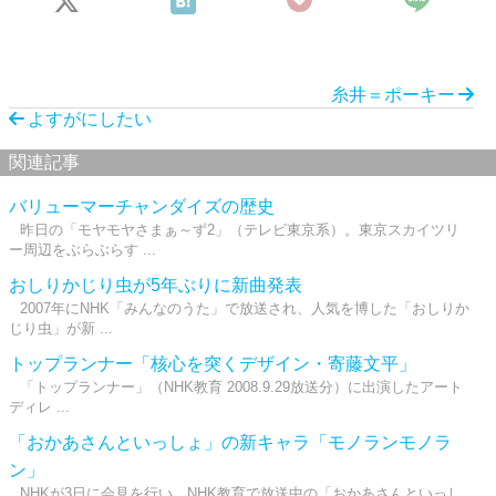
糸井＝ポーキー
よすがにしたい
関連記事
バリューマーチャンダイズの歴史
昨日の「モヤモヤさまぁ～ず2」（テレビ東京系）。東京スカイツリ
ー周辺をぶらぶらす ...
おしりかじり虫が5年ぶりに新曲発表
2007年にNHK「みんなのうた」で放送され、人気を博した「おしりか
じり虫」が新 ...
トップランナー「核心を突くデザイン・寄藤文平」
「トップランナー」（NHK教育 2008.9.29放送分）に出演したアート
ディレ ...
「おかあさんといっしょ」の新キャラ「モノランモノラ
ン」
NHKが3日に会見を行い、NHK教育で放送中の「おかあさんといっし