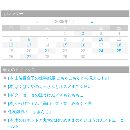
カレンダー
2009年4月
日
月
火
水
木
金
土
1
2
3
4
5
6
7
8
9
10
11
12
13
14
15
16
17
18
19
20
21
22
23
24
25
26
27
28
29
30
最近のトピックス
[本]山脇百合子の仕事部屋 ごちゃごちゃから見えるもの
[本]ぱくぱくやのぐっさんとネズ／すごく良い
[本]クニョニョのぼうけん／きもとももこ
[本]がっぴちゃん／高山一実・文、みるく・画
住友銀行の「ゆきんこ」
[本]木のロボットと丸太のおひめさまのだいぼうけん／トム・ゴ
ールド