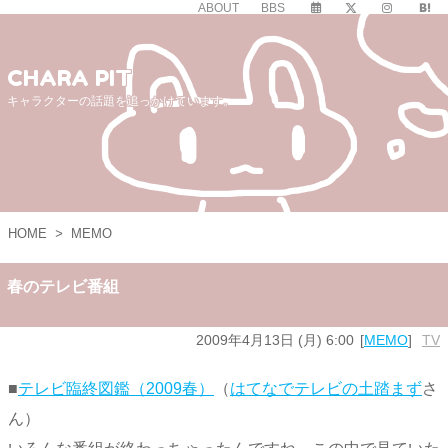
ABOUT
BBS
CHARA PIT
キャラクターの話題を追っかけています。
HOME
>
MEMO
春のテレビ番組
2009年4月13日 (月) 6:00
MEMO
TV
■
テレビ臨終図鑑（2009春）
（
はてなでテレビの土踏まず
さ
ん）