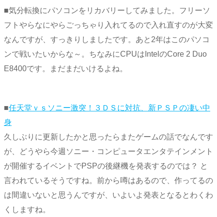
■気分転換にパソコンをリカバリーしてみました。フリーソ
フトやらなにやらごっちゃり入れてるので入れ直すのが大変
なんですが、すっきりしましたです。あと2年はこのパソコ
ンで戦いたいからな～。ちなみにCPUはIntelのCore 2 Duo
E8400です。まだまだいけるよね。
■
任天堂ｖｓソニー激突！３ＤＳに対抗、新ＰＳＰの凄い中
身
久しぶりに更新したかと思ったらまたゲームの話でなんです
が、どうやら今週ソニー・コンピュータエンタテインメント
が開催するイベントでPSPの後継機を発表するのでは？ と
言われているそうですね。前から噂はあるので、作ってるの
は間違いないと思うんですが、いよいよ発表となるとわくわ
くしますね。