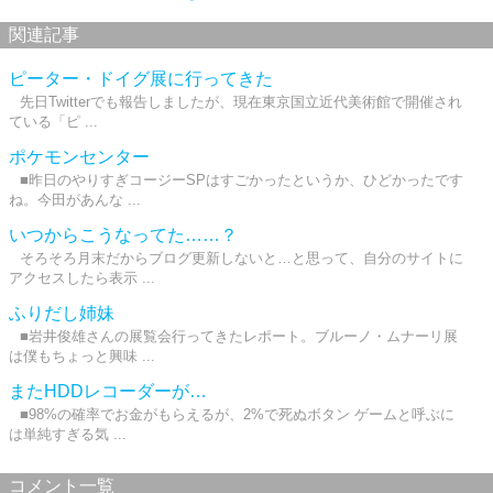
関連記事
ピーター・ドイグ展に行ってきた
先日Twitterでも報告しましたが、現在東京国立近代美術館で開催され
ている「ピ ...
ポケモンセンター
■昨日のやりすぎコージーSPはすごかったというか、ひどかったです
ね。今田があんな ...
いつからこうなってた……？
そろそろ月末だからブログ更新しないと…と思って、自分のサイトに
アクセスしたら表示 ...
ふりだし姉妹
■岩井俊雄さんの展覧会行ってきたレポート。ブルーノ・ムナーリ展
は僕もちょっと興味 ...
またHDDレコーダーが…
■98%の確率でお金がもらえるが、2%で死ぬボタン ゲームと呼ぶに
は単純すぎる気 ...
コメント一覧