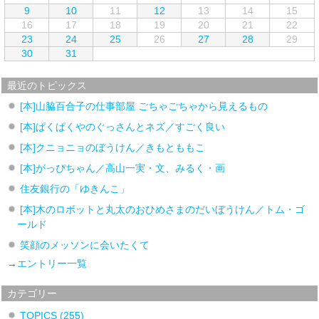
9
10
11
12
13
14
15
16
17
18
19
20
21
22
23
24
25
26
27
28
29
30
31
最近のトピックス
[本]山脇百合子の仕事部屋 ごちゃごちゃから見えるもの
[本]ぱくぱくやのぐっさんとネズ／すごく良い
[本]クニョニョのぼうけん／きもとももこ
[本]がっぴちゃん／高山一実・文、みるく・画
住友銀行の「ゆきんこ」
[本]木のロボットと丸太のおひめさまのだいぼうけん／トム・ゴ
ールド
笑顔のメッソンに会いたくて
→
エントリー一覧
カテゴリー
TOPICS
(255)