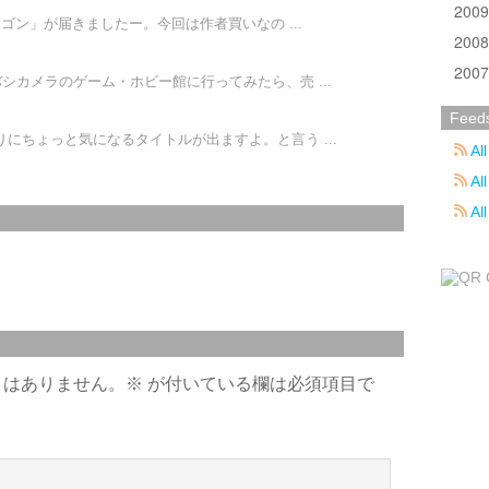
200
ラゴン」が届きましたー。今回は作者買いなの ...
200
200
シカメラのゲーム・ホビー館に行ってみたら、売 ...
Feed
にちょっと気になるタイトルが出ますよ。と言う ...
All
All
Al
とはありません。
※
が付いている欄は必須項目で