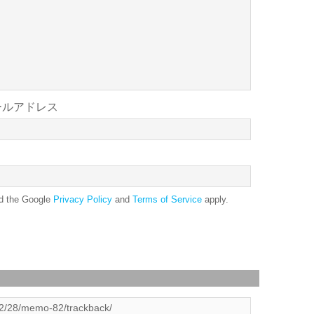
ールアドレス
nd the Google
Privacy Policy
and
Terms of Service
apply.