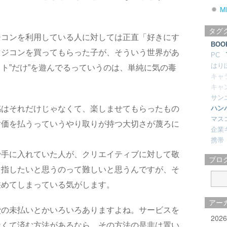
M
タグ
ジコンを利用している人に対しては正直「好きにす
BOO
マジコンを買ってもらった子が、そういう世界があ
PC
はり
ト”だけ”を遊んでるっていうのは、単純に気の毒
キャ
キャ
サン
感はそれだけじゃなくて、楽しませてもらったもの
ハン
マス
対価を払うっていうやり取りが持つ大切さが蔑ろに
企業
携帯
で手に入れていた人が、クリエイティブに対して敬
ブロ
目指したいと思うのって難しいと思うんですが、そ
狭めてしまっている気がします。
アー
費の未払いとかいろいろありますよね。サービスを
202
なくて済む方法があるなら、その方法の是非は置い