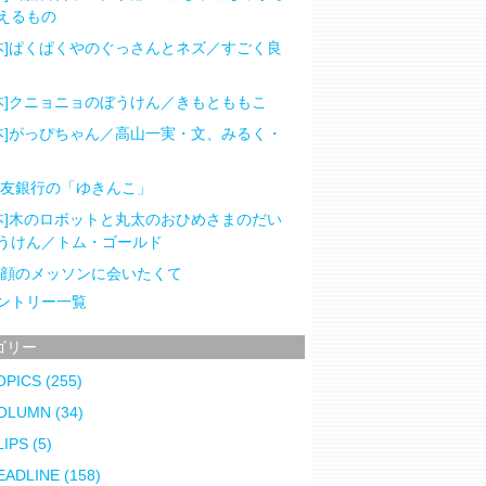
えるもの
本]ぱくぱくやのぐっさんとネズ／すごく良
本]クニョニョのぼうけん／きもとももこ
本]がっぴちゃん／高山一実・文、みるく・
住友銀行の「ゆきんこ」
本]木のロボットと丸太のおひめさまのだい
うけん／トム・ゴールド
笑顔のメッソンに会いたくて
ントリー一覧
ゴリー
OPICS
(255)
OLUMN
(34)
LIPS
(5)
EADLINE
(158)