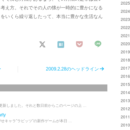
202
う考え方。それでその人の懐が一時的に豊かになる
202
とをいくら繰り返したって、本当に豊かな生活なん
202
。
202
202
202
201
201
201
ー
2009.2.28のヘッドライン
201
201
201
201
新しました。それと数日前からこのページの上 ...
201
ty
201
せキャラ”ラビッツ”の新作ゲームが本日 ...
201