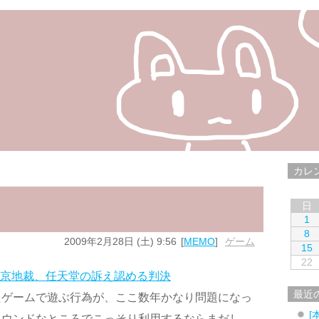
カレ
日
1
8
2009年2月28日 (土) 9:56
MEMO
ゲーム
15
22
東京地裁、任天堂の訴え認める判決
最近
たゲームで遊ぶ行為が、ここ数年かなり問題になっ
[
ラウンドなところでこっそり利用するならまだし