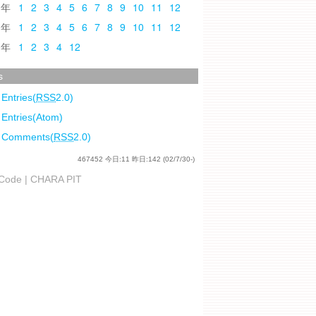
9
1
2
3
4
5
6
7
8
9
10
11
12
8
1
2
3
4
5
6
7
8
9
10
11
12
7
1
2
3
4
12
s
 Entries(
RSS
2.0)
 Entries(Atom)
l Comments(
RSS
2.0)
467452
今日:
11
昨日:
142
(02/7/30-)