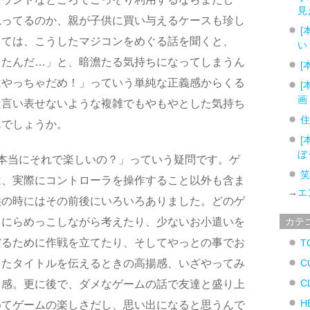
見
思ってるのか、親が子供に買い与えるケースも珍し
[
しては、こうしたマジコンをめぐる話を聞くと、
い
ったんだ…」と、暗澹たる気持ちになってしまうん
[
はやっちゃだめ！」っていう単純な正義感からくる
[
画
は言い表せないような複雑でもやもやとした気持ち
んでしょうか。
[
ぼ
本当にそれで楽しいの？」っていう疑問です。ゲ
は、実際にコントローラを操作すること以外も含ま
→
エ
供の時にはその前後にいろいろありました。どのゲ
とにらめっこしながら考えたり、少ないお小遣いを
カテ
だるために作戦を立てたり、そしてやっとの事でお
T
ったタイトルを伝えるときの高揚感、いざやってみ
C
C
り感。更に後で、ダメなゲームの話で友達と盛り上
H
めてゲームの楽しさだし、思い出になると思うんで