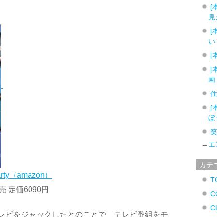
[
見
[
い
[
[
画
[
ぼ
→
エ
カテ
ty（amazon）
T
売 定価6090円
C
C
レビをジャックしたとのことで、テレビ番組をモ