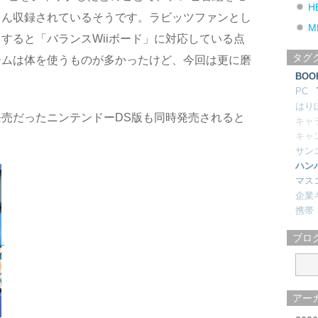
H
さん収録されているそうです。ラビッツファンとし
M
すると「バランスWiiボード」に対応している点
タグ
ームは体を使うものが多かったけど、今回は更に磨
BOO
PC
はり
売だったニンテンドーDS版も同時発売されると
キャ
キャ
サン
ハン
マス
企業
携帯
ブロ
アー