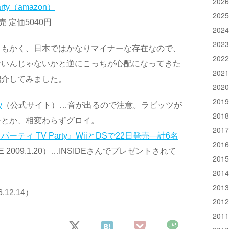
202
ty（amazon）
202
売 定価5040円
202
202
ともかく、日本ではかなりマイナーな存在なので、
202
ないんじゃないかと逆にこっちが心配になってきた
202
紹介してみました。
202
201
y
（公式サイト）…音が出るので注意。ラビッツが
201
ーとか、相変わらずグロイ。
201
ィ TV Party』WiiとDSで22日発売―計6名
201
DE 2009.1.20）…INSIDEさんでプレゼントされて
201
201
201
.12.14）
201
201