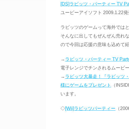
[DS]ラビッツ・パーティー TV Par
ユービーアイソフト 2009.1.22発
ラビッツのゲームって海外では
そんなに出してもぜんぜん売れ
ので今回は応援の意味も込めて
→
ラビッツ・パーティー TV Part
電子レンジでチンされるムービ
→
ラビッツ大暴走！『ラビッツ・パーテ
様にゲームをプレゼント
（INSI
います。
◇
[Wii]ラビッツパーティー
（2006