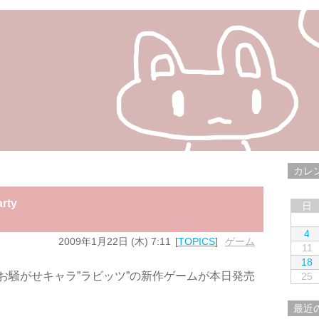
カレ
rty
日
4
2009年1月22日 (木) 7:11
TOPICS
ゲーム
11
18
放つお騒がせキャラ”ラビッツ”の新作ゲームが本日発売
25
最近