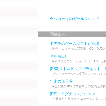
ジョーイのガールフレンド
関連記事
ドアラのゲームソフトが登場
昨年、エッセイに写真集、CDにDVDと
今年もE3
■アメリカでゲームイベント「E3」が開
[PS3]リトルビッグプラネット
プレイステーション3用ソフトとしてソ
年末の任天堂
■任天堂が10/2に業者向けの発表会を
[DS]トモダチコレクション
任天堂から発売されるゲームで久しぶり