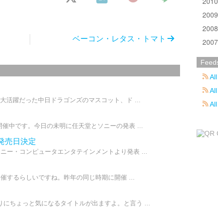
201
200
200
ベーコン・レタス・トマト
200
Feed
All
All
大活躍だった中日ドラゴンズのマスコット、ド ...
Al
催中です。今日の未明に任天堂とソニーの発表 ...
、発売日決定
ニー・コンピュータエンタテインメントより発表 ...
開催するらしいですね。昨年の同じ時期に開催 ...
にちょっと気になるタイトルが出ますよ。と言う ...