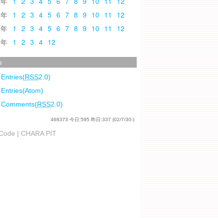
0
1
2
3
4
5
6
7
8
9
10
11
12
9
1
2
3
4
5
6
7
8
9
10
11
12
8
1
2
3
4
5
6
7
8
9
10
11
12
7
1
2
3
4
12
s
 Entries(
RSS
2.0)
 Entries(Atom)
l Comments(
RSS
2.0)
468373
今日:
595
昨日:
337
(02/7/30-)