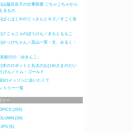
本]山脇百合子の仕事部屋 ごちゃごちゃから
えるもの
本]ぱくぱくやのぐっさんとネズ／すごく良
本]クニョニョのぼうけん／きもとももこ
本]がっぴちゃん／高山一実・文、みるく・
住友銀行の「ゆきんこ」
本]木のロボットと丸太のおひめさまのだい
うけん／トム・ゴールド
笑顔のメッソンに会いたくて
ントリー一覧
ゴリー
OPICS
(255)
OLUMN
(34)
LIPS
(5)