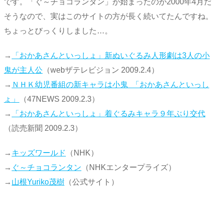
です。「ぐ～チョコランタン」が始まったのが2000年4月だ
そうなので、実はこのサイトの方が長く続いてたんですね。
ちょっとびっくりしました…。
→
「おかあさんといっしょ」新ぬいぐるみ人形劇は3人の小
鬼が主人公
（webザテレビジョン 2009.2.4）
→
ＮＨＫ幼児番組の新キャラは小鬼 「おかあさんといっし
ょ」
（47NEWS 2009.2.3）
→
「おかあさんといっしょ」着ぐるみキャラ９年ぶり交代
（読売新聞 2009.2.3）
→
キッズワールド
（NHK）
→
ぐ～チョコランタン
（NHKエンタープライズ）
→
山根Yuriko茂樹
（公式サイト）