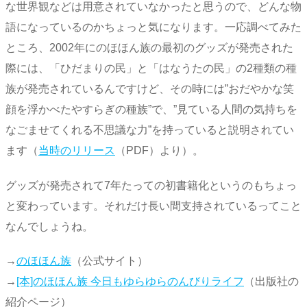
な世界観などは用意されていなかったと思うので、どんな物
語になっているのかちょっと気になります。一応調べてみた
ところ、2002年にのほほん族の最初のグッズが発売された
際には、「ひだまりの民」と「はなうたの民」の2種類の種
族が発売されているんですけど、その時には”おだやかな笑
顔を浮かべたやすらぎの種族”で、”見ている人間の気持ちを
なごませてくれる不思議な力”を持っていると説明されてい
ます（
当時のリリース
（PDF）より）。
グッズが発売されて7年たっての初書籍化というのもちょっ
と変わっています。それだけ長い間支持されているってこと
なんでしょうね。
→
のほほん族
（公式サイト）
→
[本]のほほん族 今日もゆらゆらのんびりライフ
（出版社の
紹介ページ）