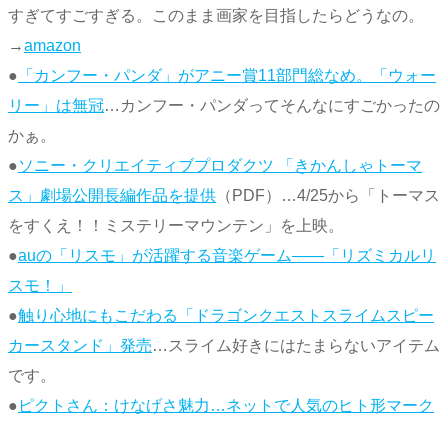
すぎてすごすぎる。このまま画家を目指したらどうなの。
→
amazon
●
「カンフー・パンダ」がアニー賞11部門総なめ。「ウォー
リー」は無冠
…カンフー・パンダってそんなにすごかったの
かぁ。
●
ソニー・クリエイティブプロダクツ 「きかんしゃトーマ
ス」劇場公開長編作品を提供
（PDF）…4/25から「トーマス
をすくえ！！ミステリーマウンテン」を上映。
●
auの「リスモ」が活躍する音楽ゲーム――「リズミカルリ
スモ！」
●
触り心地にもこだわる「ドラゴンクエストスライムスピー
カースタンド」発売
…スライム好きにはたまらないアイテム
です。
●
ピクトさん：けなげさ魅力…ネットで人気のヒト形マーク