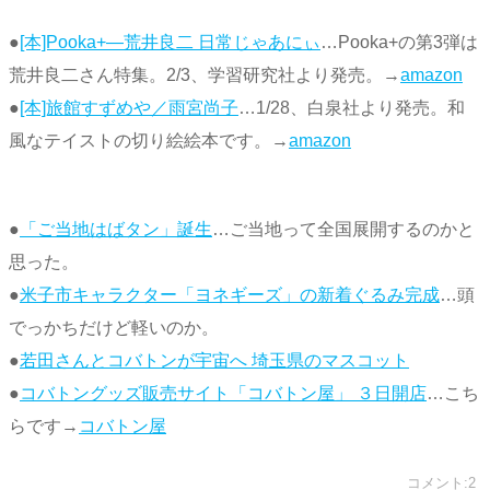
●
[本]Pooka+―荒井良二 日常じゃあにぃ
…Pooka+の第3弾は
荒井良二さん特集。2/3、学習研究社より発売。→
amazon
●
[本]旅館すずめや／雨宮尚子
…1/28、白泉社より発売。和
風なテイストの切り絵絵本です。→
amazon
●
「ご当地はばタン」誕生
…ご当地って全国展開するのかと
思った。
●
米子市キャラクター「ヨネギーズ」の新着ぐるみ完成
…頭
でっかちだけど軽いのか。
●
若田さんとコバトンが宇宙へ 埼玉県のマスコット
●
コバトングッズ販売サイト「コバトン屋」 ３日開店
…こち
らです→
コバトン屋
コメント:2