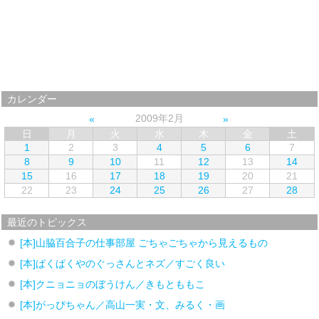
カレンダー
2009年2月
日
月
火
水
木
金
土
1
2
3
4
5
6
7
8
9
10
11
12
13
14
15
16
17
18
19
20
21
22
23
24
25
26
27
28
最近のトピックス
[本]山脇百合子の仕事部屋 ごちゃごちゃから見えるもの
[本]ぱくぱくやのぐっさんとネズ／すごく良い
[本]クニョニョのぼうけん／きもとももこ
[本]がっぴちゃん／高山一実・文、みるく・画