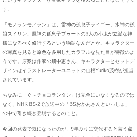
す。
「モノランモノラン」は、雷神の孫息子ライゴー、水神の孫
娘スイリン、風神の孫息子プゥートの3人の小鬼が立派な神
様になるべく修行するという物語なんだとか。キャラクター
の写真を見ると原色を多用したカラフルな見た目が特徴のよ
うです。原案は作家の畑中恵さん、キャラクターとセットデ
ザインはイラストレーターユニットの山根Yuriko茂樹が担当
されています。
ちなみに「ぐ～チョコランタン」は完全にいなくなるのでは
なく、NHK BS-2で放送中の「BSおかあさんといっしょ」
の中で引き続き登場するとのこと。
今回の発表で気になったのが、9年ぶりに交代すると言う点