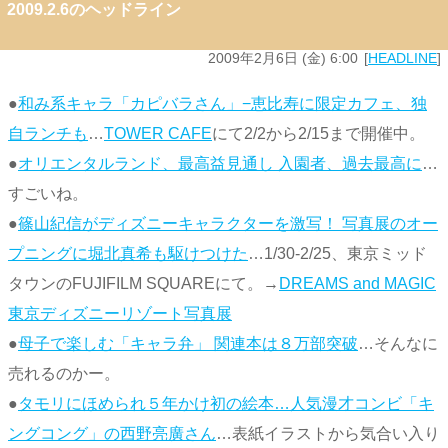
2009.2.6のヘッドライン
2009年2月6日 (金) 6:00
HEADLINE
●
和み系キャラ「カピバラさん」−恵比寿に限定カフェ、独
自ランチも
…
TOWER CAFE
にて2/2から2/15まで開催中。
●
オリエンタルランド、最高益見通し 入園者、過去最高に
…
すごいね。
●
篠山紀信がディズニーキャラクターを激写！ 写真展のオー
プニングに堀北真希も駆けつけた
…1/30-2/25、東京ミッド
タウンのFUJIFILM SQUAREにて。→
DREAMS and MAGIC
東京ディズニーリゾート写真展
●
母子で楽しむ「キャラ弁」 関連本は８万部突破
…そんなに
売れるのかー。
●
タモリにほめられ５年かけ初の絵本…人気漫才コンビ「キ
ングコング」の西野亮廣さん
…表紙イラストから気合い入り