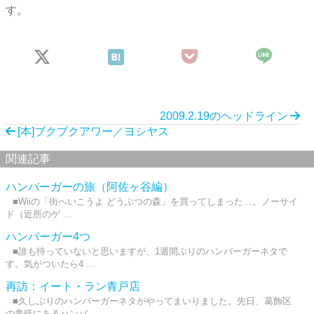
す。
2009.2.19のヘッドライン
[本]ブクブクアワー／ヨシヤス
関連記事
ハンバーガーの旅（阿佐ヶ谷編）
■Wiiの「街へいこうよ どうぶつの森」を買ってしまった…。ノーサイ
ド（近所のゲ ...
ハンバーガー4つ
■誰も待っていないと思いますが、1週間ぶりのハンバーガーネタで
す。気がついたら4 ...
再訪：イート・ラン青戸店
■久しぶりのハンバーガーネタがやってまいりました。先日、葛飾区
の青砥にあるハンバ ...