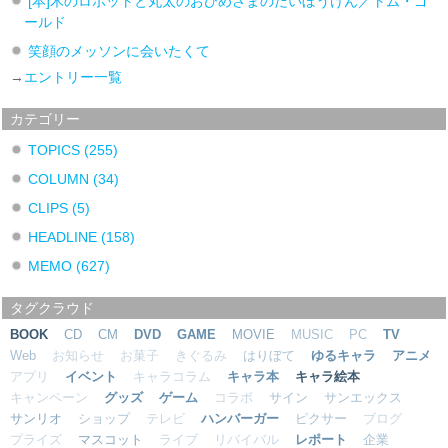
[本]木のロボットと丸太のおひめさまのだいぼうけん／トム・ゴ
ールド
笑顔のメッソンに会いたくて
→
エントリー一覧
カテゴリー
TOPICS
(255)
COLUMN
(34)
CLIPS
(5)
HEADLINE
(158)
MEMO
(627)
タグクラウド
BOOK
CD
CM
DVD
GAME
MOVIE
MUSIC
PC
TV
Web
お知らせ
お菓子
きぐるみ
はりぼて
ゆるキャラ
アニメ
アプリ
イベント
キャラコラム
キャラ本
キャラ絵本
キャンペーン
グッズ
ゲーム
コラボ
サイン
サンエックス
サンリオ
ショップ
テレビ
ハンバーガー
ピクサー
ブログ
プライズ
マスコット
ライブ
リバイバル
レポート
企業