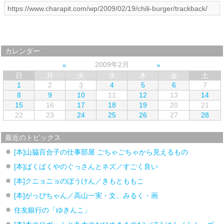
カレンダー
2009年2月
日
月
火
水
木
金
土
1
2
3
4
5
6
7
8
9
10
11
12
13
14
15
16
17
18
19
20
21
22
23
24
25
26
27
28
最近のトピックス
[本]山脇百合子の仕事部屋 ごちゃごちゃから見えるもの
[本]ぱくぱくやのぐっさんとネズ／すごく良い
[本]クニョニョのぼうけん／きもとももこ
[本]がっぴちゃん／高山一実・文、みるく・画
住友銀行の「ゆきんこ」