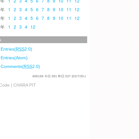
0
1
2
3
4
5
6
7
8
9
10
11
12
9
1
2
3
4
5
6
7
8
9
10
11
12
8
1
2
3
4
5
6
7
8
9
10
11
12
7
1
2
3
4
12
s
 Entries(
RSS
2.0)
 Entries(Atom)
l Comments(
RSS
2.0)
468169
今日:
391
昨日:
337
(02/7/30-)