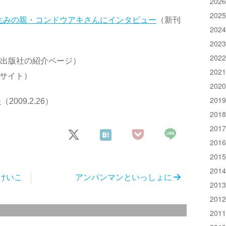
202
202
生みの親・コンドウアキさんにインタビュー
（新刊
202
202
202
出版社の紹介ページ）
202
サイト）
202
201
ー
（2009.2.26）
201
201
201
201
201
けいこ
アンパンマンといっしょに
201
201
201