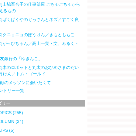
本]山脇百合子の仕事部屋 ごちゃごちゃから
えるもの
本]ぱくぱくやのぐっさんとネズ／すごく良
本]クニョニョのぼうけん／きもとももこ
本]がっぴちゃん／高山一実・文、みるく・
住友銀行の「ゆきんこ」
本]木のロボットと丸太のおひめさまのだい
うけん／トム・ゴールド
笑顔のメッソンに会いたくて
ントリー一覧
ゴリー
OPICS
(255)
OLUMN
(34)
LIPS
(5)