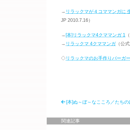
→
リラックマが４コママンガに 
JP 2010.7.16）
→
[本]リラックマ4クママンガ 1
（
→
リラックマ 4クママンガ
（公式
◇
リラックマのお手作りバーガ
[本]ぬ～ぼ～なこころ／たちの
関連記事