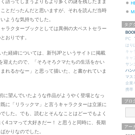
しく語ってしまうよりもより多くの謎を残したまま
H
うことだったんだと思いますが、それを読んだ当時
M
ないような気持ちでした。
タグ
キャラクターブックとしては異例の大ベストセラー
BOO
のとおりです。
PC
はり
キャ
いた経緯については、新刊JPというサイトに掲載
キャ
を迎えたので、「そろそろクマたちの生活をかい
サン
ハン
うまれるかなー」と思って描いた、と書かれていま
マス
企業
携帯
初に望んでいたような作品がようやく登場となっ
ブロ
は既に「リラックマ」と言うキャラクターは立派に
のでした。でも、読むとそんなことはどーでもよく
く4コマって大好きだー！ と思うと同時に、長期
アー
くばかりなのでした。