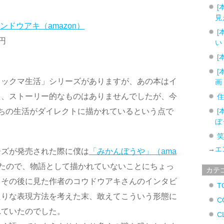
[
見
ンドウアキ（amazon）
[
0円
い
[
[
ラックマ生活」シリーズがありますが、あの本はイ
画
て、ストーリー的なものはありませんでしたが、今
ちの生活がダイレクトに描かれているという点で
[
ぼ
→
エ
ーズが発売された際に僕は
「みかんぼうや」（ama
たので、物語として描かれていないことにちょっ
カテ
、その後に見た作者のコウドウアキさんのインタビ
T
たりな表現方法を考えた末、敢えてこういう形態に
C
れていたのでした。
C