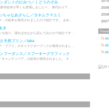
201
のペンダントのひみつ／くどうのぞみ
200
作絵本が早くも登場しましたー。 身代わりア ...
200
ちっちゃなあざらし／ヨネムラマユミ
」の絵本が発売されましたので紹介です。 まめ ...
200
あき
Feed
を知り、遅ればせながら読んでみたので紹介です ...
All
さ天然プリン／taka
All
・ププリ」のキャラクターブックが発売されまし ...
Al
のカンフーダンス／スプーキーグラフィック
キャンディベア」の絵本が発売されました。 キ ...