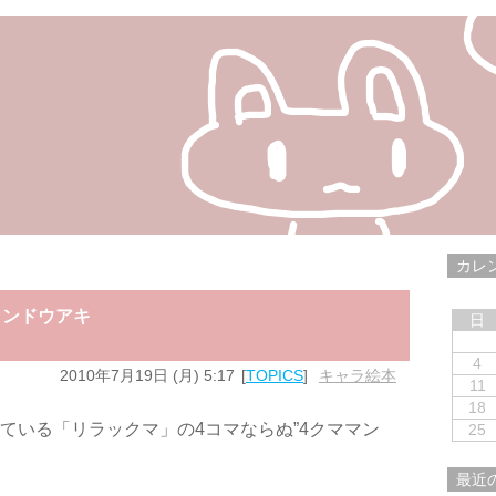
カレ
コンドウアキ
日
4
2010年7月19日 (月) 5:17
TOPICS
キャラ絵本
11
18
されている「リラックマ」の4コマならぬ”4クママン
25
最近