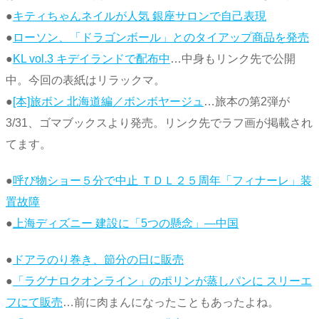
●
キティちゃんネイルが人気 銀座サロンで自己表現
●
ローソン、「ドラゴンボール」とのタイアップ商品を発売
●
KL vol.3 キデイランドで配布中
…中身もリンク先で公開
中。今回の表紙はリラックマ。
●
[本]旅ボン 北海道編／ボンボヤージュ
…旅本の第2弾が
3/31、ゴマブックスより発売。リンク先でラフ画が掲載され
てます。
●
呼び物ショー５分で中止 ＴＤＬ２５周年「フィナーレ」装
置故障
●
上海ディズニー 建設に「5つの懸念」―中国
●
ドアラのり巻き、節分の日に販売
●
「ラグナロクオンライン」のポリンが蒸しパンに スリーエ
フにて販売
…前に肉まんになったこともあったよね。