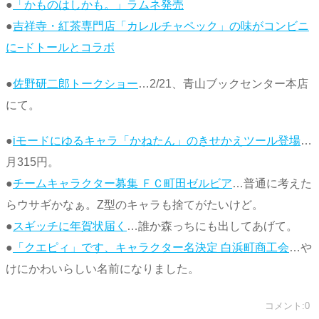
●
「かものはしかも。」ラムネ発売
●
吉祥寺・紅茶専門店「カレルチャペック」の味がコンビニ
に−ドトールとコラボ
●
佐野研二郎トークショー
…2/21、青山ブックセンター本店
にて。
●
iモードにゆるキャラ「かねたん」のきせかえツール登場
…
月315円。
●
チームキャラクター募集 ＦＣ町田ゼルビア
…普通に考えた
らウサギかなぁ。Z型のキャラも捨てがたいけど。
●
スギッチに年賀状届く
…誰か森っちにも出してあげて。
●
「クエピィ」です、キャラクター名決定 白浜町商工会
…や
けにかわいらしい名前になりました。
コメント:0