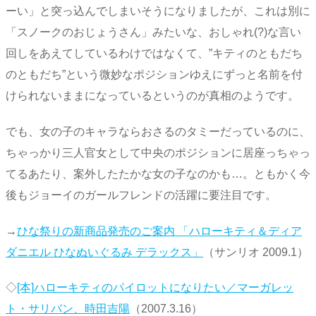
ーい」と突っ込んでしまいそうになりましたが、これは別に
「スノークのおじょうさん」みたいな、おしゃれ(?)な言い
回しをあえてしているわけではなくて、”キティのともだち
のともだち”という微妙なポジションゆえにずっと名前を付
けられないままになっているというのが真相のようです。
でも、女の子のキャラならおさるのタミーだっているのに、
ちゃっかり三人官女として中央のポジションに居座っちゃっ
てるあたり、案外したたかな女の子なのかも…。ともかく今
後もジョーイのガールフレンドの活躍に要注目です。
→
ひな祭りの新商品発売のご案内 「ハローキティ＆ディア
ダニエル ひなぬいぐるみ デラックス」
（サンリオ 2009.1）
◇
[本]ハローキティのパイロットになりたい／マーガレッ
ト・サリバン、時田吉陽
（2007.3.16）