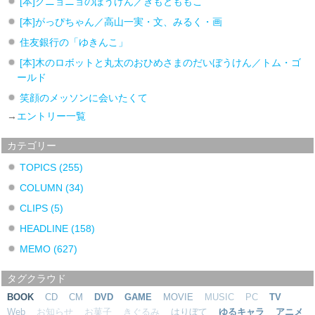
[本]クニョニョのぼうけん／きもとももこ
[本]がっぴちゃん／高山一実・文、みるく・画
住友銀行の「ゆきんこ」
[本]木のロボットと丸太のおひめさまのだいぼうけん／トム・ゴ
ールド
笑顔のメッソンに会いたくて
→
エントリー一覧
カテゴリー
TOPICS
(255)
COLUMN
(34)
CLIPS
(5)
HEADLINE
(158)
MEMO
(627)
タグクラウド
BOOK
CD
CM
DVD
GAME
MOVIE
MUSIC
PC
TV
Web
お知らせ
お菓子
きぐるみ
はりぼて
ゆるキャラ
アニメ