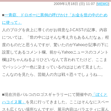
2009年1月18日 (日) 11:07
MEMO
■
一青窈、ドロボーに異例の呼びかけ「お金を世の中のため
に使って」
人のブログを炎上に導くのがお得意なJ-CASTの記事。内容
については、「世の中にはそんな考え方もあるんだなぁ」程
度のものだと思うんですが、驚いたのがYahooが記事の下に
設置してあるコメント欄。前からYahooニュースのコメント
欄は2ちゃんねるよりひどいなんて言われてたけど、ここま
でバッシング一色に染まっているのははじめて見ました。
こんなのを見たら、芸能人の方は戦々恐々でしょうね…。
■現在渋谷パルコのロゴスギャラリーにて開催中の
「ぼくと
ハコイヌ展」
を見に行ってきました。ここはそんなにスペー
スも広くない場所なんですが、展示内容はバラエティに富ん