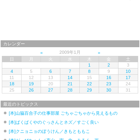
カレンダー
2009年1月
日
月
火
水
木
金
土
1
2
3
4
5
6
7
8
9
10
11
12
13
14
15
16
17
18
19
20
21
22
23
24
25
26
27
28
29
30
31
最近のトピックス
[本]山脇百合子の仕事部屋 ごちゃごちゃから見えるもの
[本]ぱくぱくやのぐっさんとネズ／すごく良い
[本]クニョニョのぼうけん／きもとももこ