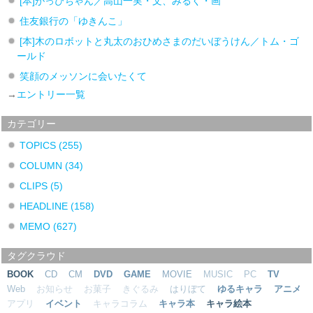
[本]がっぴちゃん／高山一実・文、みるく・画
住友銀行の「ゆきんこ」
[本]木のロボットと丸太のおひめさまのだいぼうけん／トム・ゴ
ールド
笑顔のメッソンに会いたくて
→
エントリー一覧
カテゴリー
TOPICS
(255)
COLUMN
(34)
CLIPS
(5)
HEADLINE
(158)
MEMO
(627)
タグクラウド
BOOK
CD
CM
DVD
GAME
MOVIE
MUSIC
PC
TV
Web
お知らせ
お菓子
きぐるみ
はりぼて
ゆるキャラ
アニメ
アプリ
イベント
キャラコラム
キャラ本
キャラ絵本