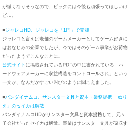
が緩くなりそうなので、ビックには今後も頑張ってほしいけ
ど…。
■
ジャレコHD、ジャレコを「1円」で売却
ジャレコと言えば老舗のゲームメーカーとしてゲーム好きに
はおなじみの企業でしたが、今ではそのゲーム事業がお荷物
だったようでこんなことに。
公式サイト
に掲載されているPDFの中に書かれている「ハ
ードウェアメーカーに収益構造をコントロールされ」という
一文が、なんだかすごい叫びのように聞こえました。
■
バンダイナムコ、サンスター文具と資本・業務提携 「ぬり
え」のセイカは解散
バンダイナムコHDがサンスター文具と資本提携して、元々
子会社だったセイカは解散。事業はサンスター文具が吸収す