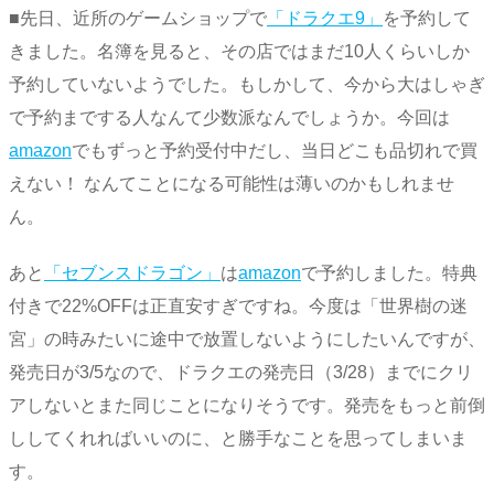
■先日、近所のゲームショップで
「ドラクエ9」
を予約して
きました。名簿を見ると、その店ではまだ10人くらいしか
予約していないようでした。もしかして、今から大はしゃぎ
で予約までする人なんて少数派なんでしょうか。今回は
amazon
でもずっと予約受付中だし、当日どこも品切れで買
えない！ なんてことになる可能性は薄いのかもしれませ
ん。
あと
「セブンスドラゴン」
は
amazon
で予約しました。特典
付きで22%OFFは正直安すぎですね。今度は「世界樹の迷
宮」の時みたいに途中で放置しないようにしたいんですが、
発売日が3/5なので、ドラクエの発売日（3/28）までにクリ
アしないとまた同じことになりそうです。発売をもっと前倒
ししてくれればいいのに、と勝手なことを思ってしまいま
す。