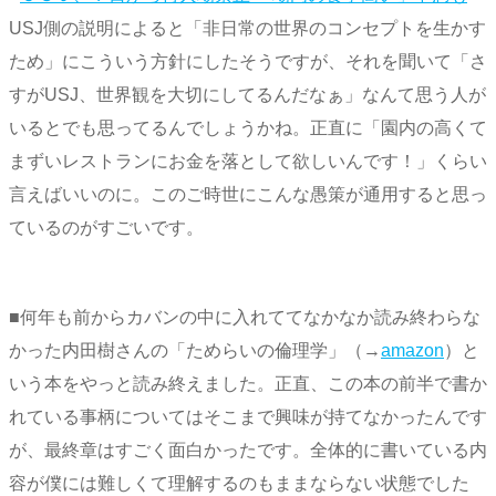
USJ側の説明によると「非日常の世界のコンセプトを生かす
ため」にこういう方針にしたそうですが、それを聞いて「さ
すがUSJ、世界観を大切にしてるんだなぁ」なんて思う人が
いるとでも思ってるんでしょうかね。正直に「園内の高くて
まずいレストランにお金を落として欲しいんです！」くらい
言えばいいのに。このご時世にこんな愚策が通用すると思っ
ているのがすごいです。
■何年も前からカバンの中に入れててなかなか読み終わらな
かった内田樹さんの「ためらいの倫理学」（→
amazon
）と
いう本をやっと読み終えました。正直、この本の前半で書か
れている事柄についてはそこまで興味が持てなかったんです
が、最終章はすごく面白かったです。全体的に書いている内
容が僕には難しくて理解するのもままならない状態でした