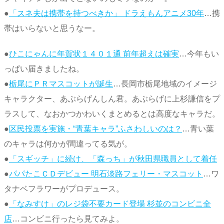
●
「スネ夫は携帯を持つべきか」 ドラえもんアニメ30年
…携
帯はいらないと思うなー。
●
ひこにゃんに年賀状１４０１通 前年超えは確実
…今年もい
っぱい届きましたね。
●
栃尾にＰＲマスコットが誕生
…長岡市栃尾地域のイメージ
キャラクター、あぶらげんしん君。あぶらげに上杉謙信をプ
ラスして、なおかつかわいくまとめるとは高度なキャラだ。
●
区民投票を実施・“青葉キャラ”ふさわしいのは？
…青い葉
のキャラは何かが間違ってる気が。
●
「スギッチ」に続け、「森っち」が秋田県職員として着任
●
パパたこＣＤデビュー 明石淡路フェリー・マスコット
…ワ
タナベフラワーがプロデュース。
●
「なみすけ」のレジ袋不要カード登場 杉並のコンビニ全
店
…コンビニ行ったら見てみよ。