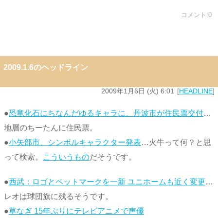
コメント:0
2009.1.6のヘッドライン
2009年1月6日 (火) 6:01
HEADLINE
●
恐竜化石にちなんだゆるキャラに、丹波市が住民票交付
…
地層のちーたんに住民票。
●
小矢部市、シンボルキャラクター発表
…火牛って何？と思
って検索。
こういうもの
だそうです。
●
西武：ロゴとペットマークを一新 ユニホームも近く変更
…
レオは球団旗に残るそうです。
●
草なぎ 15年ぶりにテレビアニメで声優