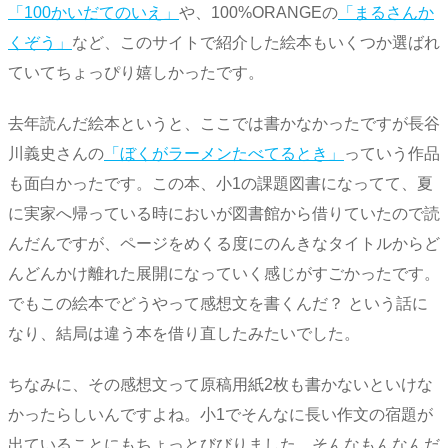
「100かいだてのいえ」
や、100%ORANGEの
「まるさんか
くぞう」
など、このサイトで紹介した絵本もいくつか選ばれ
ていてちょっぴり嬉しかったです。
去年読んだ絵本というと、ここでは書かなかったですが長谷
川義史さんの
「ぼくがラーメンたべてるとき」
っていう作品
も面白かったです。この本、小1の課題図書になってて、夏
に実家へ帰っている時においが図書館から借りていたので読
んだんですが、ページをめくる度にのんきなタイトルからど
んどんかけ離れた展開になっていく感じがすごかったです。
でもこの絵本でどうやって感想文を書くんだ？ という話に
なり、結局は違う本を借り直したみたいでした。
ちなみに、その感想文って原稿用紙2枚も書かないといけな
かったらしいんですよね。小1でそんなに長い作文の宿題が
出ていることにもちょっとびびりました。そんなもんなんだ