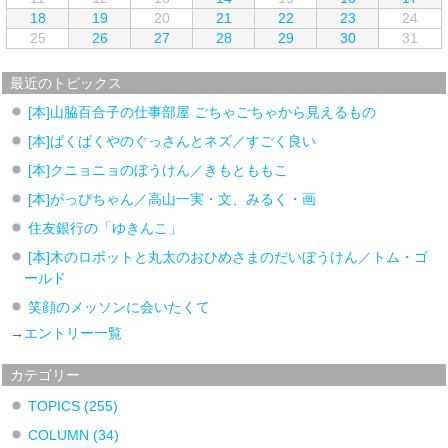
18
19
20
21
22
23
24
25
26
27
28
29
30
31
最近のトピックス
[本]山脇百合子の仕事部屋 ごちゃごちゃから見えるもの
[本]ぱくぱくやのぐっさんとネズ／すごく良い
[本]クニョニョのぼうけん／きもとももこ
[本]がっぴちゃん／高山一実・文、みるく・画
住友銀行の「ゆきんこ」
[本]木のロボットと丸太のおひめさまのだいぼうけん／トム・ゴ
ールド
笑顔のメッソンに会いたくて
→
エントリー一覧
カテゴリー
TOPICS
(255)
COLUMN
(34)