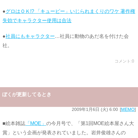
●
グロはＯＫ!? 「キューピー」いじられまくりのワケ 著作権
失効でキャラクター使用は合法
●
社員にもキャラクター
…社員に動物のあだ名を付けた会
社。
コメント:0
ぼくが更新してるとき
2009年1月6日 (火) 6:00
MEMO
■絵本雑誌
「MOE」
の今月号で、「第1回MOE絵本屋さん大
賞」という企画が発表されていました。岩井俊雄さんの