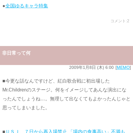
●
全国ゆるキャラ特集
コメント:2
非日常って何
2009年1月8日 (木) 6:00
MEMO
■今更な話なんですけど、紅白歌合戦に初出場した
Mr.Childrenのステージ。何をイメージしてあんな演出にな
ったんでしょうね…。無理して出なくてもよかったんじゃと
思ってしまいました。
■
ＵＳＪ、７日から再入場禁止 「場内の食事高い」不満も